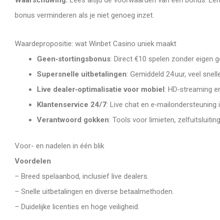
Waarschuwing:
Lees altijd de voorwaarden van een bonus. Een
bonus verminderen als je niet genoeg inzet.
Waardepropositie: wat Winbet Casino uniek maakt
Geen‑stortingsbonus
: Direct €10 spelen zonder eigen ge
Supersnelle uitbetalingen
: Gemiddeld 24 uur, veel snel
Live dealer‑optimalisatie voor mobiel
: HD‑streaming e
Klantenservice 24/7
: Live chat en e‑mailondersteuning 
Verantwoord gokken
: Tools voor limieten, zelfuitsluiti
Voor- en nadelen in één blik
Voordelen
– Breed spelaanbod, inclusief live dealers.
– Snelle uitbetalingen en diverse betaalmethoden.
– Duidelijke licenties en hoge veiligheid.