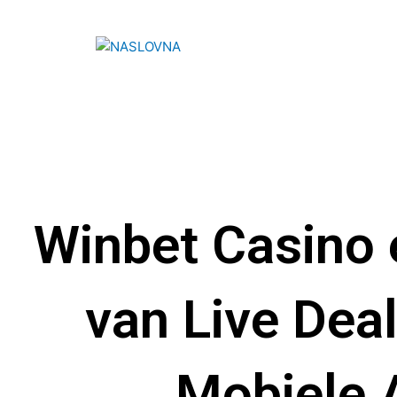
Skip
to
content
Winbet Casino
van Live Dea
Mobiele 