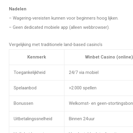
Nadelen
– Wagering‑vereisten kunnen voor beginners hoog lijken.
– Geen dedicated mobiele app (alleen webbrowser).
Vergelijking met traditionele land-based casino’s
Kenmerk
Winbet Casino (online)
Toegankelijkheid
24/7 via mobiel
Spelaanbod
>2.000 spellen
Bonussen
Welkomst‑ en geen‑stortingsbo
Uitbetalingssnelheid
Binnen 24 uur