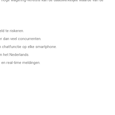
 hoge wagering‑vereiste kan de daadwerkelijke waarde van de
ld te riskeren.
ler dan veel concurrenten.
n chatfunctie op elke smartphone.
in het Nederlands.
ng en real‑time meldingen.