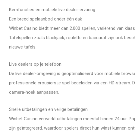
Kernfuncties en mobiele live dealer‑ervaring
Een breed spelaanbod onder één dak
Winbet Casino biedt meer dan 2.000 spellen, variërend van klassi
Tafelspellen zoals blackjack, roulette en baccarat zijn ook besch
nieuwe tafels.
Live dealers op je telefoon
De live dealer‑omgeving is geoptimaliseerd voor mobiele browser
professionele croupiers je spel begeleiden via een HD‑stream. De 
camera‑hoek aanpassen.
Snelle uitbetalingen en veilige betalingen
Winbet Casino verwerkt uitbetalingen meestal binnen 24 uur. Po
zijn geïntegreerd, waardoor spelers direct hun winst kunnen on