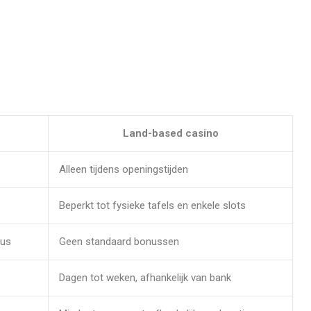
Land-based casino
Alleen tijdens openingstijden
Beperkt tot fysieke tafels en enkele slots
nus
Geen standaard bonussen
Dagen tot weken, afhankelijk van bank