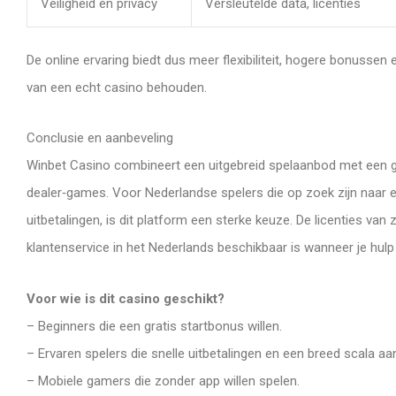
Veiligheid en privacy
Versleutelde data, licenties
De online ervaring biedt dus meer flexibiliteit, hogere bonussen e
van een echt casino behouden.
Conclusie en aanbeveling
Winbet Casino combineert een uitgebreid spelaanbod met een ge
dealer‑games. Voor Nederlandse spelers die op zoek zijn naar 
uitbetalingen, is dit platform een sterke keuze. De licenties va
klantenservice in het Nederlands beschikbaar is wanneer je hulp
Voor wie is dit casino geschikt?
– Beginners die een gratis startbonus willen.
– Ervaren spelers die snelle uitbetalingen en een breed scala aan
– Mobiele gamers die zonder app willen spelen.