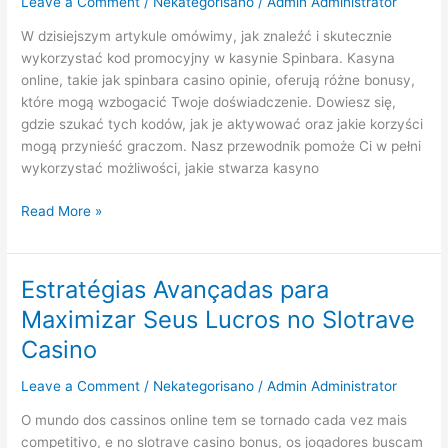
Leave a Comment
/
Nekategorisano
/
Admin Administrator
znaleźć
W dzisiejszym artykule omówimy, jak znaleźć i skutecznie
i
wykorzystać kod promocyjny w kasynie Spinbara. Kasyna
wykorzystać
online, takie jak spinbara casino opinie, oferują różne bonusy,
w
które mogą wzbogacić Twoje doświadczenie. Dowiesz się,
kasynie
gdzie szukać tych kodów, jak je aktywować oraz jakie korzyści
mogą przynieść graczom. Nasz przewodnik pomoże Ci w pełni
wykorzystać możliwości, jakie stwarza kasyno
Read More »
Estratégias Avançadas para
Estratégias
Avançadas
Maximizar Seus Lucros no Slotrave
para
Casino
Maximizar
Seus
Leave a Comment
/
Nekategorisano
/
Admin Administrator
Lucros
no
O mundo dos cassinos online tem se tornado cada vez mais
Slotrave
competitivo, e no slotrave casino bonus, os jogadores buscam