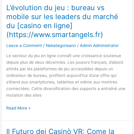
L’évolution du jeu : bureau vs
L’évolution
du
mobile sur les leaders du marché
jeu
du [casino en ligne]
:
bureau
(https://www.smartangels.fr)
vs
Leave a Comment
/
Nekategorisano
/
Admin Administrator
mobile
sur
Le secteur du jeu en ligne connaît une croissance soutenue
les
depuis plus de deux décennies. Les joueurs français, d’abord
leaders
attirés par les plateformes de jeu accessibles depuis un
du
ordinateur de bureau, profitent aujourd’hui d’une offre qui
marché
s’étend aux smartphones, tablettes et même aux montres
du
connectées. Cette diversification des supports a entraîné une
[casino
mutation des sites
en
ligne]
Read More »
(https://www.smartangels.fr)
Il Futuro dei Casinò VR: Come la
Il