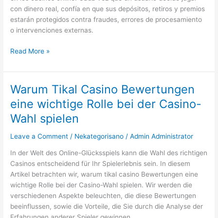
Protección
con dinero real, confía en que sus depósitos, retiros y premios
de
estarán protegidos contra fraudes, errores de procesamiento
los
o intervenciones externas.
Premios
en
Read More »
Torneos
Warum Tikal Casino Bewertungen
Warum
Tikal
eine wichtige Rolle bei der Casino-
Casino
Wahl spielen
Bewertungen
eine
Leave a Comment
/
Nekategorisano
/
Admin Administrator
wichtige
Rolle
In der Welt des Online-Glücksspiels kann die Wahl des richtigen
bei
Casinos entscheidend für Ihr Spielerlebnis sein. In diesem
der
Artikel betrachten wir, warum tikal casino Bewertungen eine
Casino-
wichtige Rolle bei der Casino-Wahl spielen. Wir werden die
Wahl
verschiedenen Aspekte beleuchten, die diese Bewertungen
spielen
beeinflussen, sowie die Vorteile, die Sie durch die Analyse der
Erfahrungen anderer Spieler gewinnen