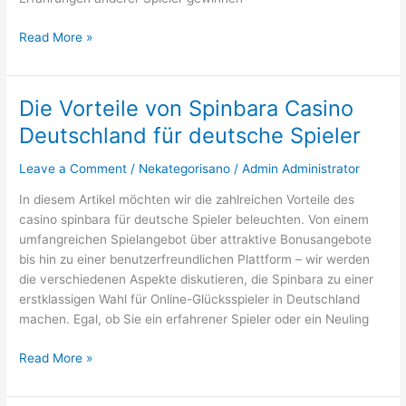
Read More »
Die Vorteile von Spinbara Casino
Die
Vorteile
Deutschland für deutsche Spieler
von
Spinbara
Leave a Comment
/
Nekategorisano
/
Admin Administrator
Casino
In diesem Artikel möchten wir die zahlreichen Vorteile des
Deutschland
casino spinbara für deutsche Spieler beleuchten. Von einem
für
umfangreichen Spielangebot über attraktive Bonusangebote
deutsche
bis hin zu einer benutzerfreundlichen Plattform – wir werden
Spieler
die verschiedenen Aspekte diskutieren, die Spinbara zu einer
erstklassigen Wahl für Online-Glücksspieler in Deutschland
machen. Egal, ob Sie ein erfahrener Spieler oder ein Neuling
Read More »