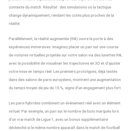
contexte du match. Résultat : des simulations où la tactique
change dynamiquement, rendant les cotes plus proches de la
réalité.
Parallèlement, la réalité augmentée (RA) ouvre la porte à des
expériences immersives. Imaginez placer un pari sur une course
de voitures virtuelles projetée sur votre salon via des lunettes RA,
avec la possibilité de visualiser les trajectoires en 3D et d’ajuster
votre mise en temps réel. Les premiers prototypes, déjà testés
dans des salons de paris européens, montrent une augmentation
du temps moyen de jeu de 15 %, signe d’un engagement plus fort.
Les paris hybrides combinent un événement réel avec un élément
virtuel. Par exemple, un pari sur le nombre de buts marqués lors
d’un vrai match de Ligue 1, avec un bonus supplémentaire
déclenché si le même nombre apparaît dans le match de football