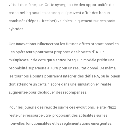
virtuel du même jour. Cette synergie crée des opportunités de
cross‑selling pour les casinos, qui peuvent offrir des bonus
combinés (dépot + free bet) valables uniquement sur ces paris
hybrides.
Ces innovations influenceront les futures offres promotionnelles.
Les opérateurs pourraient proposer des boosts d’IA : un
multiplicateur de cote qui s’active lorsqu’un modèle prédit une
probabilité supérieure à 70 % pour un résultat donné. De même,
les tournois à points pourraient intégrer des défis RA, où le joueur
doit atteindre un certain score dans une simulation en réalité
augmentée pour débloquer des récompenses.
Pour les joueurs désireux de suivre ces évolutions, le site Pluzz
reste une ressource utile, proposant des actualités sur les
nouvelles fonctionnalités et les réglementations émergentes,