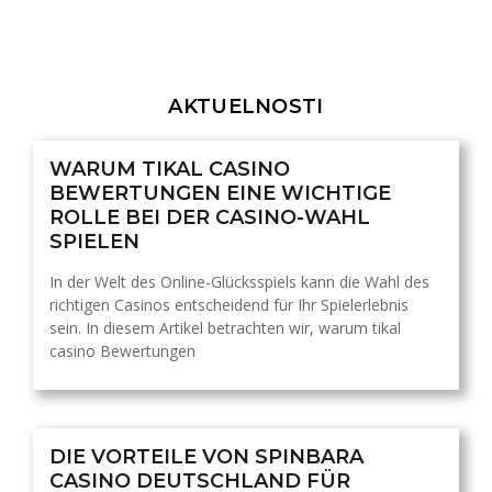
AKTUELNOSTI
WARUM TIKAL CASINO
BEWERTUNGEN EINE WICHTIGE
ROLLE BEI DER CASINO-WAHL
SPIELEN
In der Welt des Online-Glücksspiels kann die Wahl des
richtigen Casinos entscheidend für Ihr Spielerlebnis
sein. In diesem Artikel betrachten wir, warum tikal
casino Bewertungen
DIE VORTEILE VON SPINBARA
CASINO DEUTSCHLAND FÜR