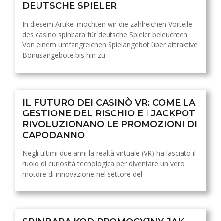
DEUTSCHE SPIELER
In diesem Artikel möchten wir die zahlreichen Vorteile
des casino spinbara für deutsche Spieler beleuchten.
Von einem umfangreichen Spielangebot über attraktive
Bonusangebote bis hin zu
IL FUTURO DEI CASINÒ VR: COME LA
GESTIONE DEL RISCHIO E I JACKPOT
RIVOLUZIONANO LE PROMOZIONI DI
CAPODANNO
Negli ultimi due anni la realtà virtuale (VR) ha lasciato il
ruolo di curiosità tecnologica per diventare un vero
motore di innovazione nel settore del