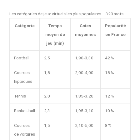
Les catégories de jeux virtuels les plus populaires – 320 mots
Catégorie
Temps
Cotes
Popularité
moyen de
moyennes
en France
jeu (min)
Football
2,5
1,90‑3,30
42 %
Courses
1,8
2,00‑4,00
18 %
hippiques
Tennis
2,0
1,85‑3,20
12 %
Basket‑ball
2,3
1,95‑3,10
10 %
Courses
1,5
2,10‑5,00
8 %
de voitures