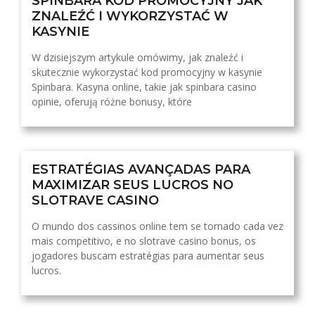
SPINBARA KOD PROMOCYJNY JAK
ZNALEŹĆ I WYKORZYSTAĆ W
KASYNIE
W dzisiejszym artykule omówimy, jak znaleźć i
skutecznie wykorzystać kod promocyjny w kasynie
Spinbara. Kasyna online, takie jak spinbara casino
opinie, oferują różne bonusy, które
ESTRATÉGIAS AVANÇADAS PARA
MAXIMIZAR SEUS LUCROS NO
SLOTRAVE CASINO
O mundo dos cassinos online tem se tornado cada vez
mais competitivo, e no slotrave casino bonus, os
jogadores buscam estratégias para aumentar seus
lucros.