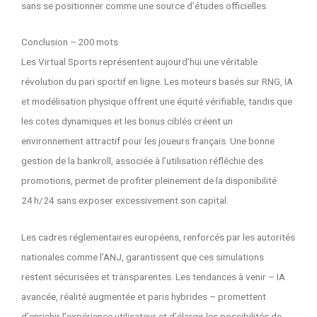
sans se positionner comme une source d’études officielles.
Conclusion – 200 mots
Les Virtual Sports représentent aujourd’hui une véritable
révolution du pari sportif en ligne. Les moteurs basés sur RNG, IA
et modélisation physique offrent une équité vérifiable, tandis que
les cotes dynamiques et les bonus ciblés créent un
environnement attractif pour les joueurs français. Une bonne
gestion de la bankroll, associée à l’utilisation réfléchie des
promotions, permet de profiter pleinement de la disponibilité
24 h/24 sans exposer excessivement son capital.
Les cadres réglementaires européens, renforcés par les autorités
nationales comme l’ANJ, garantissent que ces simulations
restent sécurisées et transparentes. Les tendances à venir – IA
avancée, réalité augmentée et paris hybrides – promettent
d’enrichir l’expérience utilisateur et d’élargir les possibilités de