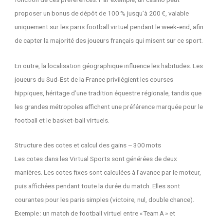
proposer un bonus de dépôt de 100 % jusqu’à 200 €, valable
uniquement sur les paris football virtuel pendant le week‑end, afin
de capter la majorité des joueurs français qui misent sur ce sport.
En outre, la localisation géographique influence les habitudes. Les
joueurs du Sud‑Est de la France privilégient les courses
hippiques, héritage d’une tradition équestre régionale, tandis que
les grandes métropoles affichent une préférence marquée pour le
football et le basket‑ball virtuels.
Structure des cotes et calcul des gains – 300 mots
Les cotes dans les Virtual Sports sont générées de deux
manières. Les cotes fixes sont calculées à l’avance par le moteur,
puis affichées pendant toute la durée du match. Elles sont
courantes pour les paris simples (victoire, nul, double chance).
Exemple : un match de football virtuel entre « Team A » et