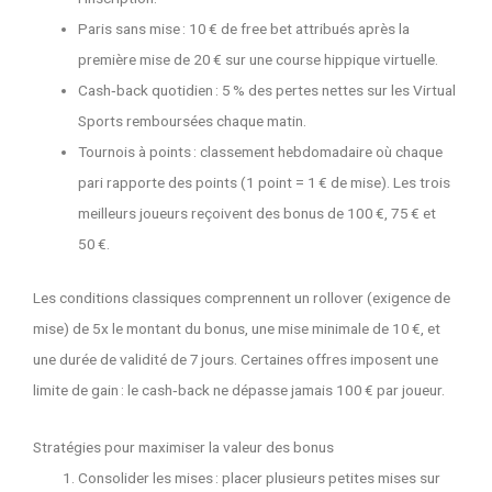
Paris sans mise : 10 € de free bet attribués après la
première mise de 20 € sur une course hippique virtuelle.
Cash‑back quotidien : 5 % des pertes nettes sur les Virtual
Sports remboursées chaque matin.
Tournois à points : classement hebdomadaire où chaque
pari rapporte des points (1 point = 1 € de mise). Les trois
meilleurs joueurs reçoivent des bonus de 100 €, 75 € et
50 €.
Les conditions classiques comprennent un rollover (exigence de
mise) de 5x le montant du bonus, une mise minimale de 10 €, et
une durée de validité de 7 jours. Certaines offres imposent une
limite de gain : le cash‑back ne dépasse jamais 100 € par joueur.
Stratégies pour maximiser la valeur des bonus
Consolider les mises : placer plusieurs petites mises sur