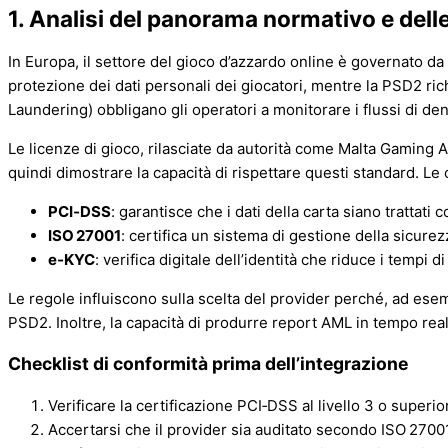
1. Analisi del panorama normativo e delle
In Europa, il settore del gioco d’azzardo online è governato d
protezione dei dati personali dei giocatori, mentre la PSD2 ric
Laundering) obbligano gli operatori a monitorare i flussi di den
Le licenze di gioco, rilasciate da autorità come Malta Gaming
quindi dimostrare la capacità di rispettare questi standard. Le c
PCI‑DSS
: garantisce che i dati della carta siano trattati
ISO 27001
: certifica un sistema di gestione della sicure
e‑KYC
: verifica digitale dell’identità che riduce i tempi 
Le regole influiscono sulla scelta del provider perché, ad ese
PSD2. Inoltre, la capacità di produrre report AML in tempo real
Checklist di conformità prima dell’integrazione
Verificare la certificazione PCI‑DSS al livello 3 o superio
Accertarsi che il provider sia auditato secondo ISO 27001