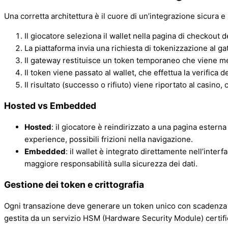
Una corretta architettura è il cuore di un’integrazione sicura e s
Il giocatore seleziona il wallet nella pagina di checkout d
La piattaforma invia una richiesta di tokenizzazione al 
Il gateway restituisce un token temporaneo che viene me
Il token viene passato al wallet, che effettua la verifica d
Il risultato (successo o rifiuto) viene riportato al casino,
Hosted vs Embedded
Hosted
: il giocatore è reindirizzato a una pagina estern
experience, possibili frizioni nella navigazione.
Embedded
: il wallet è integrato direttamente nell’inter
maggiore responsabilità sulla sicurezza dei dati.
Gestione dei token e crittografia
Ogni transazione deve generare un token unico con scadenza di
gestita da un servizio HSM (Hardware Security Module) certific