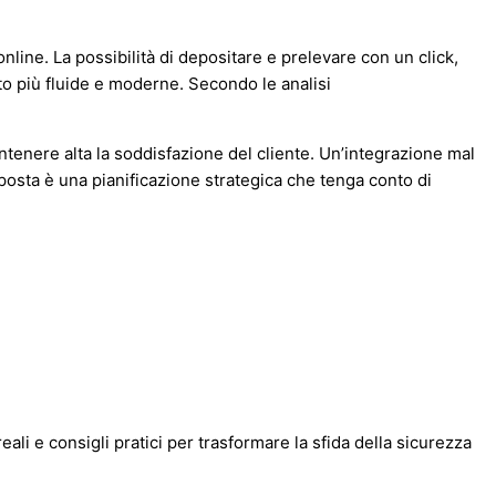
online. La possibilità di depositare e prelevare con un click,
to più fluide e moderne. Secondo le analisi
ntenere alta la soddisfazione del cliente. Un’integrazione mal
risposta è una pianificazione strategica che tenga conto di
eali e consigli pratici per trasformare la sfida della sicurezza