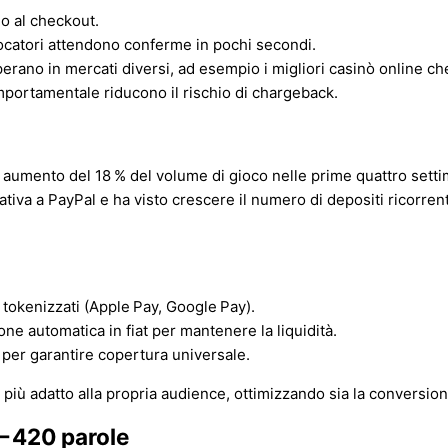
no al checkout.
 giocatori attendono conferme in pochi secondi.
erano in mercati diversi, ad esempio i migliori casinò online che
omportamentale riducono il rischio di chargeback.
n aumento del 18 % del volume di gioco nelle prime quattro sett
nativa a PayPal e ha visto crescere il numero di depositi ricorre
 tokenizzati (Apple Pay, Google Pay).
ne automatica in fiat per mantenere la liquidità.
 per garantire copertura universale.
x più adatto alla propria audience, ottimizzando sia la conversio
 – 420 parole