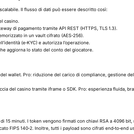
calabile. Il flusso di dati può essere descritto così:
el casino.
gateway di pagamento tramite API REST (HTTPS, TLS 1.3).
morizzato in un vault cifrato (AES‑256).
ell’identità (e‑KYC) e autorizza l’operazione.
 che aggiorna lo stato del conto del giocatore.
a del wallet. Pro: riduzione del carico di compliance, gestione de
faccia del casino tramite iframe o SDK. Pro: esperienza fluida, br
 15 minuti. I token vengono firmati con chiavi RSA a 4096 bit, 
ato FIPS 140‑2. Inoltre, tutti i payload sono cifrati end‑to‑end