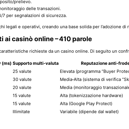
posito/prelievo.
nitoraggio delle transazioni.
24/7 per segnalazioni di sicurezza.
i legali e operativi, creando una base solida per l’adozione di nu
ti ai casinò online – 410 parole
e caratteristiche richieste da un casino online. Di seguito un confr
 (ms)
Supporto multi‑valuta
Reputazione anti‑frod
25 valute
Elevata (programma “Buyer Protec
30 valute
Media‑Alta (sistema di verifica “Skr
20 valute
Media (monitoraggio transazional
15 valute
Alta (tokenizzazione hardware)
15 valute
Alta (Google Play Protect)
Illimitate
Variabile (dipende dal wallet)