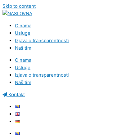
Skip to content
O nama
Usluge
Izjava o transparentnosti
Naš tim
O nama
Usluge
Izjava o transparentnosti
Naš tim
Kontakt