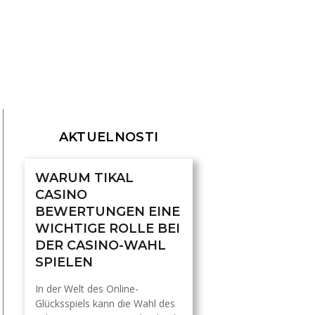
AKTUELNOSTI
WARUM TIKAL
CASINO
BEWERTUNGEN EINE
WICHTIGE ROLLE BEI
DER CASINO-WAHL
SPIELEN
In der Welt des Online-
Glücksspiels kann die Wahl des