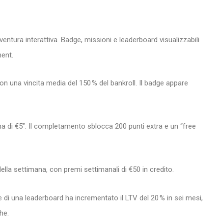
entura interattiva. Badge, missioni e leaderboard visualizzabili
ment.
on una vincita media del 150 % del bankroll. Il badge appare
a di €5”. Il completamento sblocca 200 punti extra e un “free
ella settimana, con premi settimanali di €50 in credito.
 di una leaderboard ha incrementato il LTV del 20 % in sei mesi,
he.