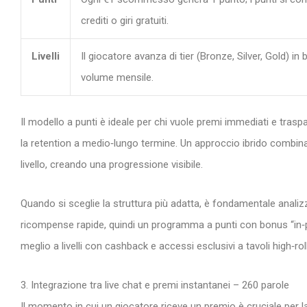
crediti o giri gratuiti.
Livelli
Il giocatore avanza di tier (Bronze, Silver, Gold) in 
volume mensile.
Il modello a punti è ideale per chi vuole premi immediati e traspar
la retention a medio‑lungo termine. Un approccio ibrido combina
livello, creando una progressione visibile.
Quando si sceglie la struttura più adatta, è fondamentale analizza
ricompense rapide, quindi un programma a punti con bonus “in‑pla
meglio a livelli con cashback e accessi esclusivi a tavoli high‑roll
3. Integrazione tra live chat e premi instantanei – 260 parole
Il momento in cui un giocatore riceve un premio è cruciale per l