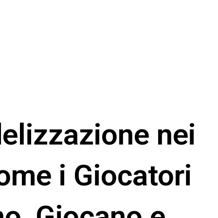
delizzazione nei
ome i Giocatori
no, Giocano e