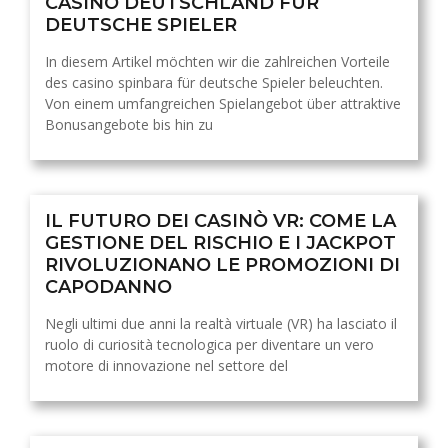
CASINO DEUTSCHLAND FÜR
DEUTSCHE SPIELER
In diesem Artikel möchten wir die zahlreichen Vorteile
des casino spinbara für deutsche Spieler beleuchten.
Von einem umfangreichen Spielangebot über attraktive
Bonusangebote bis hin zu
IL FUTURO DEI CASINÒ VR: COME LA
GESTIONE DEL RISCHIO E I JACKPOT
RIVOLUZIONANO LE PROMOZIONI DI
CAPODANNO
Negli ultimi due anni la realtà virtuale (VR) ha lasciato il
ruolo di curiosità tecnologica per diventare un vero
motore di innovazione nel settore del