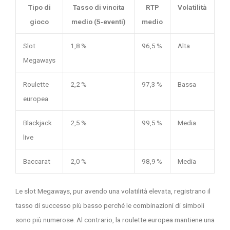
Tipo di
Tasso di vincita
RTP
Volatilità
gioco
medio (5‑eventi)
medio
Slot
1,8 %
96,5 %
Alta
Megaways
Roulette
2,2 %
97,3 %
Bassa
europea
Blackjack
2,5 %
99,5 %
Media
live
Baccarat
2,0 %
98,9 %
Media
Le slot Megaways, pur avendo una volatilità elevata, registrano il
tasso di successo più basso perché le combinazioni di simboli
sono più numerose. Al contrario, la roulette europea mantiene una