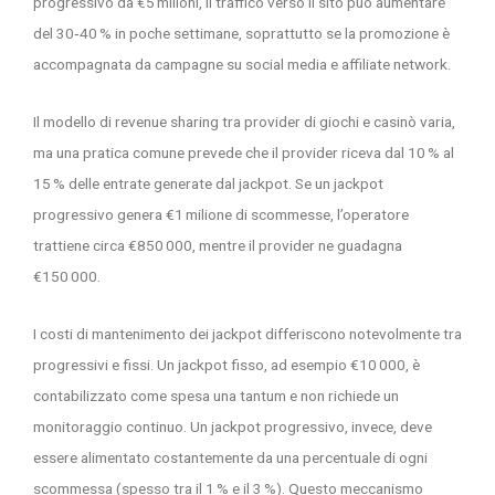
progressivo da €5 milioni, il traffico verso il sito può aumentare
del 30‑40 % in poche settimane, soprattutto se la promozione è
accompagnata da campagne su social media e affiliate network.
Il modello di revenue sharing tra provider di giochi e casinò varia,
ma una pratica comune prevede che il provider riceva dal 10 % al
15 % delle entrate generate dal jackpot. Se un jackpot
progressivo genera €1 milione di scommesse, l’operatore
trattiene circa €850 000, mentre il provider ne guadagna
€150 000.
I costi di mantenimento dei jackpot differiscono notevolmente tra
progressivi e fissi. Un jackpot fisso, ad esempio €10 000, è
contabilizzato come spesa una tantum e non richiede un
monitoraggio continuo. Un jackpot progressivo, invece, deve
essere alimentato costantemente da una percentuale di ogni
scommessa (spesso tra il 1 % e il 3 %). Questo meccanismo