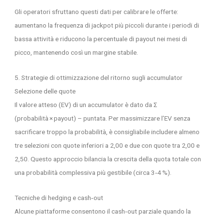
Gli operatori sfruttano questi dati per calibrare le offerte:
aumentano la frequenza di jackpot più piccoli durante i periodi di
bassa attività e riducono la percentuale di payout nei mesi di
picco, mantenendo così un margine stabile.
5. Strategie di ottimizzazione del ritorno sugli accumulator
Selezione delle quote
Il valore atteso (EV) di un accumulator è dato da Σ
(probabilità × payout) – puntata. Per massimizzare l’EV senza
sacrificare troppo la probabilità, è consigliabile includere almeno
tre selezioni con quote inferiori a 2,00 e due con quote tra 2,00 e
2,50. Questo approccio bilancia la crescita della quota totale con
una probabilità complessiva più gestibile (circa 3‑4 %).
Tecniche di hedging e cash‑out
Alcune piattaforme consentono il cash‑out parziale quando la