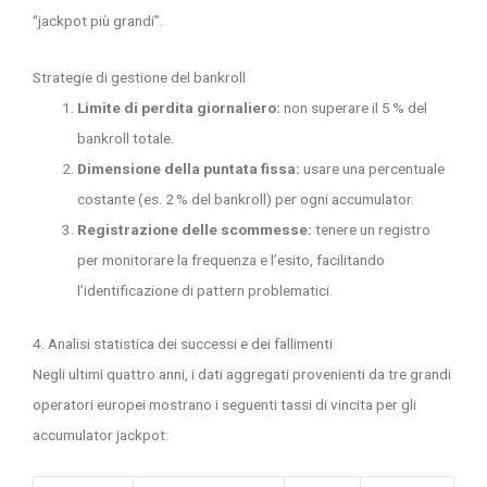
“jackpot più grandi”.
Strategie di gestione del bankroll
Limite di perdita giornaliero:
non superare il 5 % del
bankroll totale.
Dimensione della puntata fissa:
usare una percentuale
costante (es. 2 % del bankroll) per ogni accumulator.
Registrazione delle scommesse:
tenere un registro
per monitorare la frequenza e l’esito, facilitando
l’identificazione di pattern problematici.
4. Analisi statistica dei successi e dei fallimenti
Negli ultimi quattro anni, i dati aggregati provenienti da tre grandi
operatori europei mostrano i seguenti tassi di vincita per gli
accumulator jackpot: