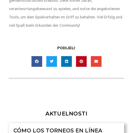
gemeinschaftliches Erlebnis. Denk immer daran,
verantwortungsbewusst zu spielen, und nutze die angebotenen
Tools, um dein Spielverhalten im Griff zu behalten. Viel Erfolg und
viel Spaß beim Erkunden der Community!
PODIJELI:
AKTUELNOSTI
CÓMO LOS TORNEOS EN LÍNEA