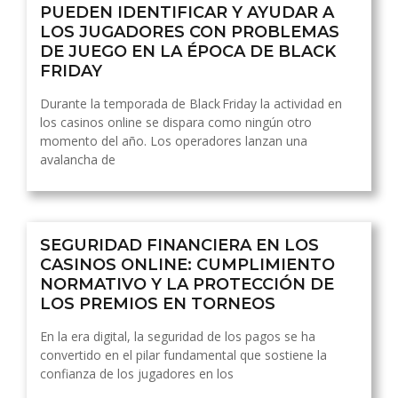
PUEDEN IDENTIFICAR Y AYUDAR A
LOS JUGADORES CON PROBLEMAS
DE JUEGO EN LA ÉPOCA DE BLACK
FRIDAY
Durante la temporada de Black Friday la actividad en
los casinos online se dispara como ningún otro
momento del año. Los operadores lanzan una
avalancha de
SEGURIDAD FINANCIERA EN LOS
CASINOS ONLINE: CUMPLIMIENTO
NORMATIVO Y LA PROTECCIÓN DE
LOS PREMIOS EN TORNEOS
En la era digital, la seguridad de los pagos se ha
convertido en el pilar fundamental que sostiene la
confianza de los jugadores en los