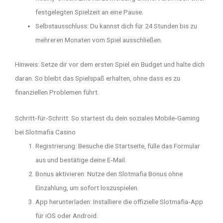
festgelegten Spielzeit an eine Pause.
Selbstausschluss: Du kannst dich für 24 Stunden bis zu
mehreren Monaten vom Spiel ausschließen.
Hinweis: Setze dir vor dem ersten Spiel ein Budget und halte dich
daran. So bleibt das Spielspaß erhalten, ohne dass es zu
finanziellen Problemen führt.
Schritt‑für‑Schritt: So startest du dein soziales Mobile‑Gaming
bei Slotmafia Casino
Registrierung: Besuche die Startseite, fülle das Formular
aus und bestätige deine E‑Mail.
Bonus aktivieren: Nutze den Slotmafia Bonus ohne
Einzahlung, um sofort loszuspielen.
App herunterladen: Installiere die offizielle Slotmafia‑App
für iOS oder Android.