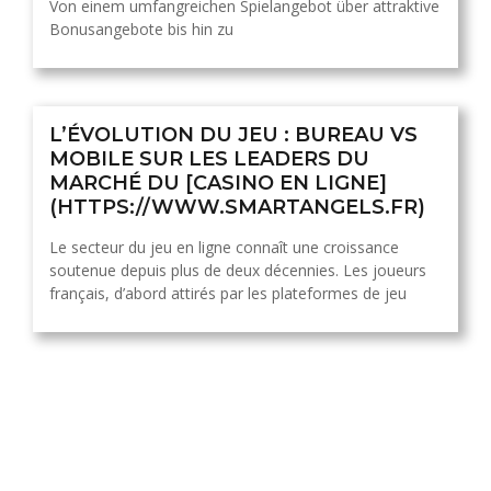
Von einem umfangreichen Spielangebot über attraktive
Bonusangebote bis hin zu
L’ÉVOLUTION DU JEU : BUREAU VS
MOBILE SUR LES LEADERS DU
MARCHÉ DU [CASINO EN LIGNE]
(HTTPS://WWW.SMARTANGELS.FR)
Le secteur du jeu en ligne connaît une croissance
soutenue depuis plus de deux décennies. Les joueurs
français, d’abord attirés par les plateformes de jeu