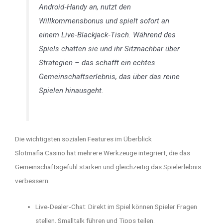
Android‑Handy an, nutzt den
Willkommensbonus und spielt sofort an
einem Live‑Blackjack‑Tisch. Während des
Spiels chatten sie und ihr Sitznachbar über
Strategien – das schafft ein echtes
Gemeinschaftserlebnis, das über das reine
Spielen hinausgeht.
Die wichtigsten sozialen Features im Überblick
Slotmafia Casino hat mehrere Werkzeuge integriert, die das
Gemeinschaftsgefühl stärken und gleichzeitig das Spielerlebnis
verbessern.
Live‑Dealer‑Chat: Direkt im Spiel können Spieler Fragen
stellen, Smalltalk führen und Tipps teilen.