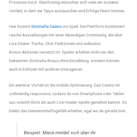
Prozesse nutzt. Gleichzeitig wünschen sich viele ein soziales
Umfeld, in dem sie Tipps austauschen und Erfolge feiern können.
Hier kommt
Slotmafia Casino
ins Spiel. Die Plattform kombiniert
rasche Auszahlungen mit einer lebendigen Community, die über
Live‑Dealer‑Tische, Chat‑Funktionen und exklusive
Bonus‑Aktionen vernetzt ist. Spieler erhalten nicht nur den
bekannten Slotmafia Bonus ohne Einzahlung, sondern können
auch in Echtzeit mit anderen interagieren.
Ein weiterer Vorteil ist die mobile Optimierung. Das Casino ist
vollständig responsive, sodass du von Smartphone oder Tablet
aus sowohl Slots als auch Live‑Dealer‑Spiele genießen kannst. So
bleibt das Gemeinschaftsgefühl erhalten, egal wo du gerade bist.
Beispiel: Maria meldet sich über ihr