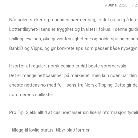
19 Juna, 2025
,
7:2
Når solen steker og ferietiden nærmer seg, er det naturlig å lete
Lotteritilsynet‑lisens er trygghet og kvalitet i fokus. I denne g
spillopplevelsen, øke gevinstmulighetene og holde spillingen ansvar
BankID og Vipps, og gir konkrete tips som passer både nybegynn
Hvorfor et regulert norsk casino er ditt beste sommervalg
Det er mange nettcasinoer på markedet, men kun noen har den nø
eneste nettcasino med full lisens fra Norsk Tipping. Dette gir de
sommerens spilløkter.
Pro Tip: Sjekk alltid at casinoet viser sin lisensinformasjon tyde
I tillegg til lovlig status, tilbyr plattformen: