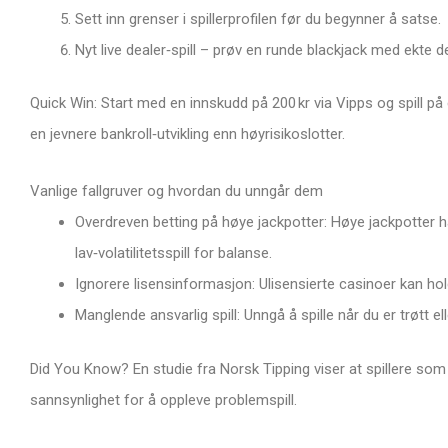
Sett inn grenser i spillerprofilen før du begynner å satse.
Nyt live dealer‑spill – prøv en runde blackjack med ekte d
Quick Win: Start med en innskudd på 200 kr via Vipps og spill på
en jevnere bankroll‑utvikling enn høyrisikoslotter.
Vanlige fallgruver og hvordan du unngår dem
Overdreven betting på høye jackpotter: Høye jackpotter h
lav‑volatilitetsspill for balanse.
Ignorere lisensinformasjon: Ulisensierte casinoer kan hol
Manglende ansvarlig spill: Unngå å spille når du er trøtt ell
Did You Know? En studie fra Norsk Tipping viser at spillere som 
sannsynlighet for å oppleve problemspill.