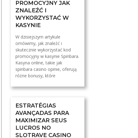
PROMOCYJNY JAK
ZNALEŹĆ I
WYKORZYSTAĆ W
KASYNIE
W dzisiejszym artykule
omówimy, jak znaleźć i
skutecznie wykorzystać kod
promocyjny w kasynie Spinbara.
Kasyna online, takie jak
spinbara casino opinie, oferują
różne bonusy, które
ESTRATÉGIAS
AVANÇADAS PARA
MAXIMIZAR SEUS
LUCROS NO
SLOTRAVE CASINO