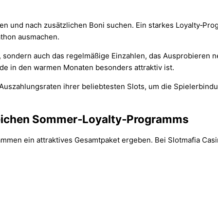
haben und nach zusätzlichen Boni suchen. Ein starkes Loyalty‑
athon ausmachen.
, sondern auch das regelmäßige Einzahlen, das Ausprobieren n
ade in den warmen Monaten besonders attraktiv ist.
szahlungsraten ihrer beliebtesten Slots, um die Spielerbindun
greichen Sommer‑Loyalty‑Programms
mmen ein attraktives Gesamtpaket ergeben. Bei Slotmafia Cas