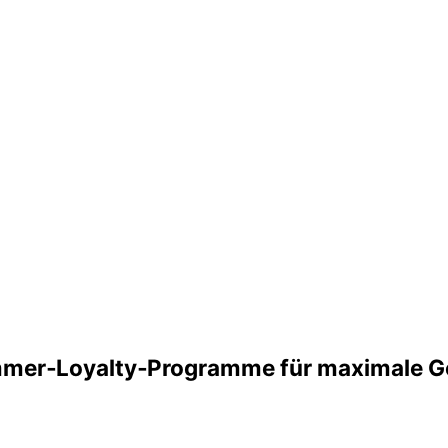
Sommer‑Loyalty‑Programme für maximale 