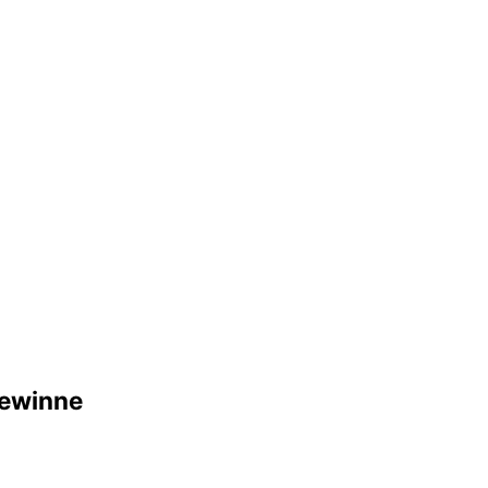
Gewinne