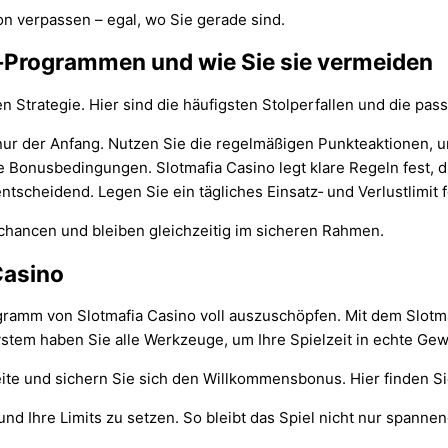
on verpassen – egal, wo Sie gerade sind.
y‑Programmen und wie Sie sie vermeiden
n Strategie. Hier sind die häufigsten Stolperfallen und die 
r der Anfang. Nutzen Sie die regelmäßigen Punkteaktionen, um l
onusbedingungen. Slotmafia Casino legt klare Regeln fest, die
ntscheidend. Legen Sie ein tägliches Einsatz‑ und Verlustlimit f
chancen und bleiben gleichzeitig im sicheren Rahmen.
Casino
gramm von Slotmafia Casino voll auszuschöpfen. Mit dem Slotm
stem haben Sie alle Werkzeuge, um Ihre Spielzeit in echte Ge
Seite und sichern Sie sich den Willkommensbonus. Hier finden S
 Ihre Limits zu setzen. So bleibt das Spiel nicht nur spannen