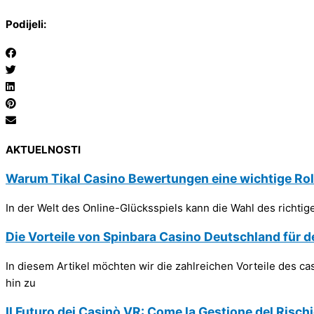
Podijeli:
AKTUELNOSTI
Warum Tikal Casino Bewertungen eine wichtige Roll
In der Welt des Online-Glücksspiels kann die Wahl des richtig
Die Vorteile von Spinbara Casino Deutschland für d
In diesem Artikel möchten wir die zahlreichen Vorteile des c
hin zu
Il Futuro dei Casinò VR: Come la Gestione del Risc