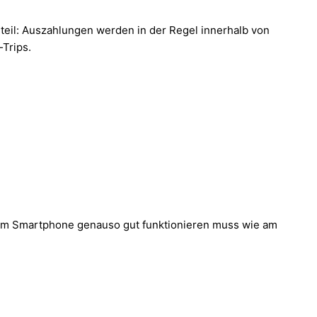
orteil: Auszahlungen werden in der Regel innerhalb von
Trips.
 dem Smartphone genauso gut funktionieren muss wie am