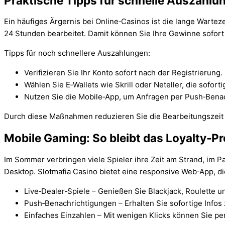
Praktische Tipps für schnelle Auszahl
Ein häufiges Ärgernis bei Online‑Casinos ist die lange Wartez
24 Stunden bearbeitet. Damit können Sie Ihre Gewinne sofort
Tipps für noch schnellere Auszahlungen:
Verifizieren Sie Ihr Konto sofort nach der Registrierung.
Wählen Sie E‑Wallets wie Skrill oder Neteller, die sofort
Nutzen Sie die Mobile‑App, um Anfragen per Push‑Bena
Durch diese Maßnahmen reduzieren Sie die Bearbeitungszeit a
Mobile Gaming: So bleibt das Loyalty‑P
Im Sommer verbringen viele Spieler ihre Zeit am Strand, im 
Desktop. Slotmafia Casino bietet eine responsive Web‑App, di
Live‑Dealer‑Spiele – Genießen Sie Blackjack, Roulette u
Push‑Benachrichtigungen – Erhalten Sie sofortige Info
Einfaches Einzahlen – Mit wenigen Klicks können Sie per