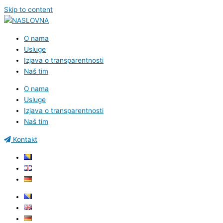
Skip to content
O nama
Usluge
Izjava o transparentnosti
Naš tim
O nama
Usluge
Izjava o transparentnosti
Naš tim
Kontakt