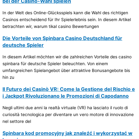
bei der Casino-Wahl spielen
In der Welt des Online-Glücksspiels kann die Wahl des richtigen
Casinos entscheidend für Ihr Spielerlebnis sein. In diesem Artikel
betrachten wir, warum tikal casino Bewertungen
Die Vorteile von Spinbara Casino Deutschland für
deutsche Spieler
In diesem Artikel möchten wir die zahlreichen Vorteile des casino
spinbara für deutsche Spieler beleuchten. Von einem
umfangreichen Spielangebot über attraktive Bonusangebote bis
hin zu
Il Futuro dei Casinò VR: Come la Gestione del Rischio e
i Jackpot Rivoluzionano le Promozioni di Capodanno
Negli ultimi due anni la realtà virtuale (VR) ha lasciato il ruolo di
curiosità tecnologica per diventare un vero motore di innovazione
nel settore del
Spinbara kod promocyjny jak znaleźć i wykorzystać w