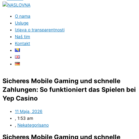
O nama
Usluge
Izjava o transparentnosti
Naš tim
Kontakt
Sicheres Mobile Gaming und schnelle
Zahlungen: So funktioniert das Spielen bei
Yep Casino
11 Maja, 2026
,
1:53 am
,
Nekategorisano
Sicheres Mobile Gaming und schnelle