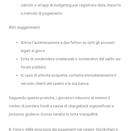
calcolo o un’app di budgeting per registrare data, importo
e metodo di pagamento.
Altri suggerimenti:
Attiva l’autenticazione a due fattori su tutti gli account
legati al gioco.
Evita di condividere credenziali o screenshot del saldo sui
forum pubblici.
In caso di attività sospette, contatta immediatamente il
servizio clienti del casinò e la tua banca.
Seguendo queste pratiche, i giocatori riducono al minimo il
rischio di perdere fondi a causa di chargeback ingiustificati e
possono godersi i bonus natalizi in tutta tranquillità.
8. Futuro della sicurezza dei pagamenti nei casinò: blockchain e