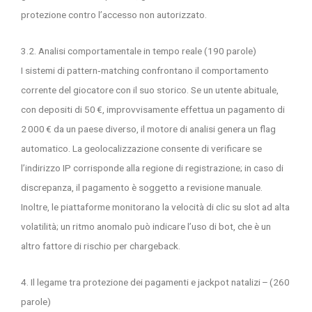
protezione contro l’accesso non autorizzato.
3.2. Analisi comportamentale in tempo reale (190 parole)
I sistemi di pattern‑matching confrontano il comportamento
corrente del giocatore con il suo storico. Se un utente abituale,
con depositi di 50 €, improvvisamente effettua un pagamento di
2 000 € da un paese diverso, il motore di analisi genera un flag
automatico. La geolocalizzazione consente di verificare se
l’indirizzo IP corrisponde alla regione di registrazione; in caso di
discrepanza, il pagamento è soggetto a revisione manuale.
Inoltre, le piattaforme monitorano la velocità di clic su slot ad alta
volatilità; un ritmo anomalo può indicare l’uso di bot, che è un
altro fattore di rischio per chargeback.
4. Il legame tra protezione dei pagamenti e jackpot natalizi – (260
parole)