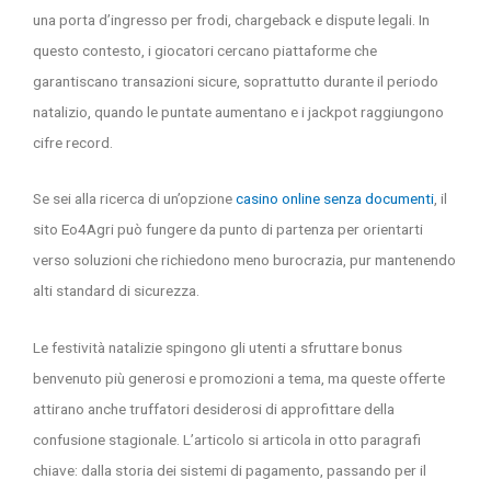
una porta d’ingresso per frodi, chargeback e dispute legali. In
questo contesto, i giocatori cercano piattaforme che
garantiscano transazioni sicure, soprattutto durante il periodo
natalizio, quando le puntate aumentano e i jackpot raggiungono
cifre record.
Se sei alla ricerca di un’opzione
casino online senza documenti
, il
sito Eo4Agri può fungere da punto di partenza per orientarti
verso soluzioni che richiedono meno burocrazia, pur mantenendo
alti standard di sicurezza.
Le festività natalizie spingono gli utenti a sfruttare bonus
benvenuto più generosi e promozioni a tema, ma queste offerte
attirano anche truffatori desiderosi di approfittare della
confusione stagionale. L’articolo si articola in otto paragrafi
chiave: dalla storia dei sistemi di pagamento, passando per il