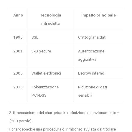
Anno
Tecnologia
Impatto principale
introdotta
1995
SSL
Crittografia dati
2001
3‑D Secure
Autenticazione
aggiuntiva
2005
Wallet elettronici
Escrow interno
2015
Tokenizzazione
Riduzione di dati
PCI‑DSS
sensibili
2. Il meccanismo del chargeback: definizione e funzionamento –
(280 parole)
Il chargeback è una procedura di rimborso avviata dal titolare