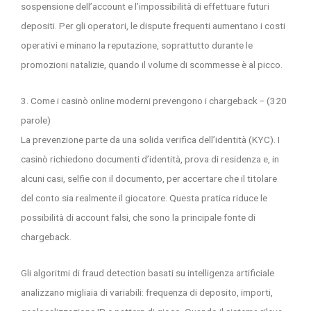
sospensione dell’account e l’impossibilità di effettuare futuri
depositi. Per gli operatori, le dispute frequenti aumentano i costi
operativi e minano la reputazione, soprattutto durante le
promozioni natalizie, quando il volume di scommesse è al picco.
3. Come i casinò online moderni prevengono i chargeback – (320
parole)
La prevenzione parte da una solida verifica dell’identità (KYC). I
casinò richiedono documenti d’identità, prova di residenza e, in
alcuni casi, selfie con il documento, per accertare che il titolare
del conto sia realmente il giocatore. Questa pratica riduce le
possibilità di account falsi, che sono la principale fonte di
chargeback.
Gli algoritmi di fraud detection basati su intelligenza artificiale
analizzano migliaia di variabili: frequenza di deposito, importi,