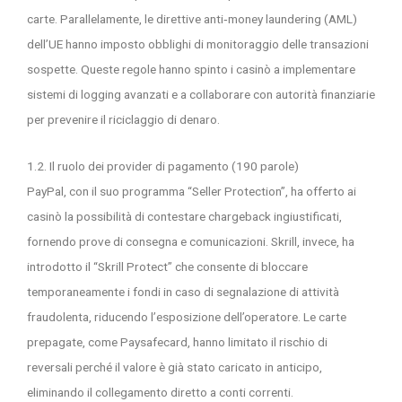
carte. Parallelamente, le direttive anti‑money laundering (AML)
dell’UE hanno imposto obblighi di monitoraggio delle transazioni
sospette. Queste regole hanno spinto i casinò a implementare
sistemi di logging avanzati e a collaborare con autorità finanziarie
per prevenire il riciclaggio di denaro.
1.2. Il ruolo dei provider di pagamento (190 parole)
PayPal, con il suo programma “Seller Protection”, ha offerto ai
casinò la possibilità di contestare chargeback ingiustificati,
fornendo prove di consegna e comunicazioni. Skrill, invece, ha
introdotto il “Skrill Protect” che consente di bloccare
temporaneamente i fondi in caso di segnalazione di attività
fraudolenta, riducendo l’esposizione dell’operatore. Le carte
prepagate, come Paysafecard, hanno limitato il rischio di
reversali perché il valore è già stato caricato in anticipo,
eliminando il collegamento diretto a conti correnti.