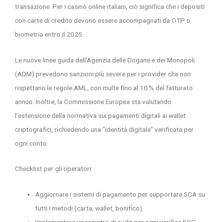
transazione. Per i casinò online italiani, ciò significa che i depositi
con carte di credito devono essere accompagnati da OTP o
biometria entro il 2025.
Le nuove linee guida dell’Agenzia delle Dogane e dei Monopoli
(ADM) prevedono sanzioni più severe per i provider che non
rispettano le regole AML, con multe fino al 10 % del fatturato
annuo. Inoltre, la Commissione Europea sta valutando
l’estensione della normativa sui pagamenti digitali ai wallet
criptografici, richiedendo una “identità digitale” verificata per
ogni conto.
Checklist per gli operatori:
Aggiornare i sistemi di pagamento per supportare SCA su
tutti i metodi (carta, wallet, bonifico).