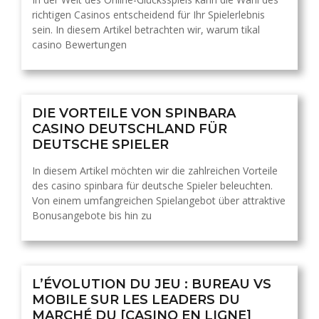
richtigen Casinos entscheidend für Ihr Spielerlebnis
sein. In diesem Artikel betrachten wir, warum tikal
casino Bewertungen
DIE VORTEILE VON SPINBARA
CASINO DEUTSCHLAND FÜR
DEUTSCHE SPIELER
In diesem Artikel möchten wir die zahlreichen Vorteile
des casino spinbara für deutsche Spieler beleuchten.
Von einem umfangreichen Spielangebot über attraktive
Bonusangebote bis hin zu
L’ÉVOLUTION DU JEU : BUREAU VS
MOBILE SUR LES LEADERS DU
MARCHÉ DU [CASINO EN LIGNE]