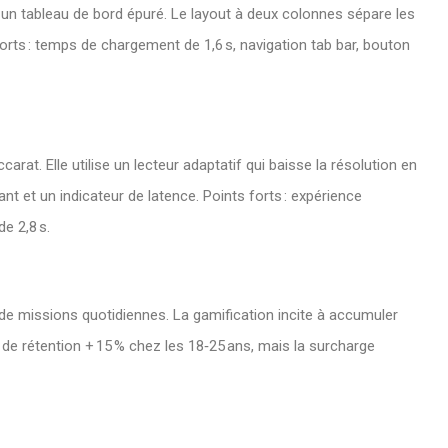
n tableau de bord épuré. Le layout à deux colonnes sépare les
 forts : temps de chargement de 1,6 s, navigation tab bar, bouton
arat. Elle utilise un lecteur adaptatif qui baisse la résolution en
tant et un indicateur de latence. Points forts : expérience
e 2,8 s.
de missions quotidiennes. La gamification incite à accumuler
x de rétention + 15 % chez les 18‑25 ans, mais la surcharge