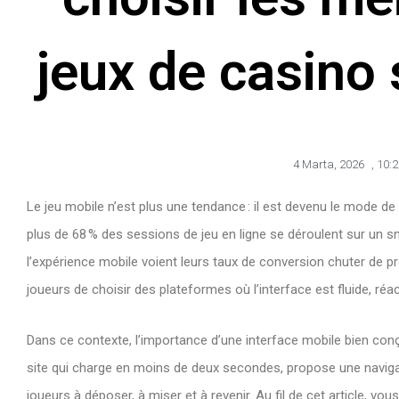
jeux de casino
4 Marta, 2026
,
10:
Le jeu mobile n’est plus une tendance : il est devenu le mode
plus de 68 % des sessions de jeu en ligne se déroulent sur un s
l’expérience mobile voient leurs taux de conversion chuter de p
joueurs de choisir des plateformes où l’interface est fluide, réa
Dans ce contexte, l’importance d’une interface mobile bien c
site qui charge en moins de deux secondes, propose une navigatio
joueurs à déposer, à miser et à revenir. Au fil de cet article, vou