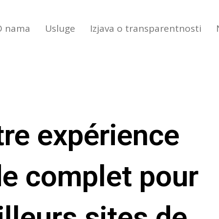
O nama
Usluge
Izjava o transparentnosti
tre expérience
ide complet pour
illeurs sites de