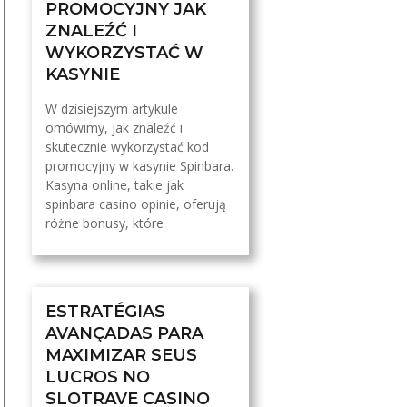
PROMOCYJNY JAK
ZNALEŹĆ I
WYKORZYSTAĆ W
KASYNIE
W dzisiejszym artykule
omówimy, jak znaleźć i
skutecznie wykorzystać kod
promocyjny w kasynie Spinbara.
Kasyna online, takie jak
spinbara casino opinie, oferują
różne bonusy, które
ESTRATÉGIAS
AVANÇADAS PARA
MAXIMIZAR SEUS
LUCROS NO
SLOTRAVE CASINO