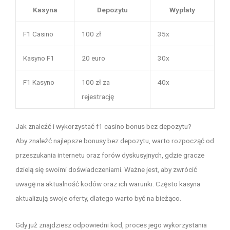
Kasyna
Depozytu
Wypłaty
F1 Casino
100 zł
35x
Kasyno F1
20 euro
30x
F1 Kasyno
100 zł za
40x
rejestrację
Jak znaleźć i wykorzystać f1 casino bonus bez depozytu?
Aby znaleźć najlepsze bonusy bez depozytu, warto rozpocząć od
przeszukania internetu oraz forów dyskusyjnych, gdzie gracze
dzielą się swoimi doświadczeniami. Ważne jest, aby zwrócić
uwagę na aktualność kodów oraz ich warunki. Często kasyna
aktualizują swoje oferty, dlatego warto być na bieżąco.
Gdy już znajdziesz odpowiedni kod, proces jego wykorzystania