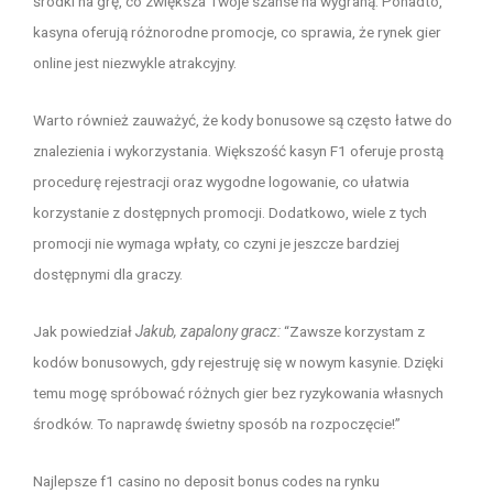
środki na grę, co zwiększa Twoje szanse na wygraną. Ponadto,
kasyna oferują różnorodne promocje, co sprawia, że rynek gier
online jest niezwykle atrakcyjny.
Warto również zauważyć, że kody bonusowe są często łatwe do
znalezienia i wykorzystania. Większość kasyn F1 oferuje prostą
procedurę rejestracji oraz wygodne logowanie, co ułatwia
korzystanie z dostępnych promocji. Dodatkowo, wiele z tych
promocji nie wymaga wpłaty, co czyni je jeszcze bardziej
dostępnymi dla graczy.
Jak powiedział
Jakub, zapalony gracz:
“Zawsze korzystam z
kodów bonusowych, gdy rejestruję się w nowym kasynie. Dzięki
temu mogę spróbować różnych gier bez ryzykowania własnych
środków. To naprawdę świetny sposób na rozpoczęcie!”
Najlepsze f1 casino no deposit bonus codes na rynku