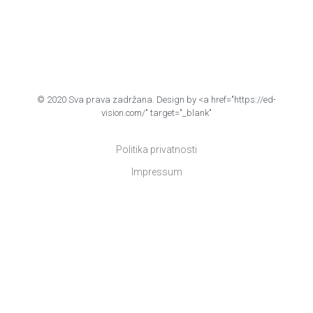
© 2020 Sva prava zadržana. Design by <a href="https://ed-
vision.com/" target="_blank"
Politika privatnosti
Impressum
Impressum
ID Broj:
4209735440005
PDV Broj:
209735440005
INTESA SANPAOLO BANKA:
1543602000625615