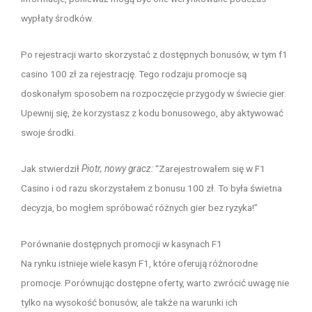
wypłaty środków.
Po rejestracji warto skorzystać z dostępnych bonusów, w tym f1
casino 100 zł za rejestrację. Tego rodzaju promocje są
doskonałym sposobem na rozpoczęcie przygody w świecie gier.
Upewnij się, że korzystasz z kodu bonusowego, aby aktywować
swoje środki.
Jak stwierdził
Piotr, nowy gracz:
“Zarejestrowałem się w F1
Casino i od razu skorzystałem z bonusu 100 zł. To była świetna
decyzja, bo mogłem spróbować różnych gier bez ryzyka!”
Porównanie dostępnych promocji w kasynach F1
Na rynku istnieje wiele kasyn F1, które oferują różnorodne
promocje. Porównując dostępne oferty, warto zwrócić uwagę nie
tylko na wysokość bonusów, ale także na warunki ich