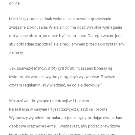
online.
Niektórzy gracze jednak wskazują na pewne ograniczenia
związane z bonusami. Wiele z nich ma dość wysokie wymagania
dotyczące obrotu, co może być frustrujące. Dlatego ważne jest,
aby dokładnie zapoznać się z regulaminem przed skorzystaniem
z oferty.
Jak zauważył
Marcin, który gra od lat:
“Czasami bonusy są
świetne, ale warunki wypłaty mogą być wyzwaniem. Zawsze
czytam regulamin, aby wiedzieć, na co się decyduję!”
Wskazówki dotyczące rejestracji w f1 casino
Rejestracja w kasynie F1 jest zazwyczaj szybka i prosta.
Wystarczy wypełnić formularz rejestracyjny, podając swoje dane
osobowe oraz adres e-mail. Ważne jest, aby podać prawdziwe
informacje, ponieważ mogą być one weryfikowane podczas