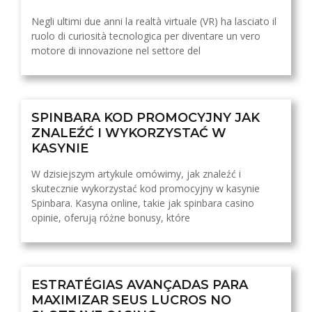
Negli ultimi due anni la realtà virtuale (VR) ha lasciato il
ruolo di curiosità tecnologica per diventare un vero
motore di innovazione nel settore del
SPINBARA KOD PROMOCYJNY JAK
ZNALEŹĆ I WYKORZYSTAĆ W
KASYNIE
W dzisiejszym artykule omówimy, jak znaleźć i
skutecznie wykorzystać kod promocyjny w kasynie
Spinbara. Kasyna online, takie jak spinbara casino
opinie, oferują różne bonusy, które
ESTRATÉGIAS AVANÇADAS PARA
MAXIMIZAR SEUS LUCROS NO