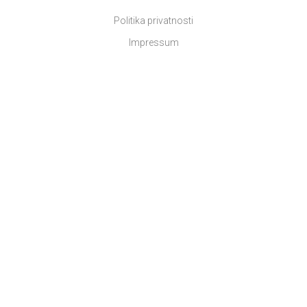
Politika privatnosti
Impressum
Impressum
ID Broj:
4209735440005
PDV Broj:
209735440005
INTESA SANPAOLO BANKA:
1543602000625615
UNICREDIT BANKA:
3386202200642836
RAIFFEISEN BANKA:
1610250033610062