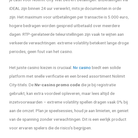
iDEAL zijn binnen 24 uur verwerkt, mits je documenten in orde
zijn. Het maximum voor uitbetalingen per transactie is 5.000 euro,
hogere bedragen worden gespreid uitbetaald over meerdere
dagen. RTP-gerelateerde teleurstellingen zijn vaak te wijten aan
verkeerde verwachtingen: extreme volatility betekent lange droge
periodes, geen fout van het casino.
Het juiste casino kiezen is cruciaal.
Nv casino
biedt een solide
platform met snelle verificatie en een breed assortiment Nolimit
City-titels. De
Nv-casino promo code
die je bij registratie
gebruikt, kan extra voordeel opleveren, maar lees altijd de
inzetvoorwaarden – extreme volatility spellen dragen vaak 0% bij
aan de omzet. Plan je speelsessies, houd je aan limieten, en geniet
van de spanning zonder verwachtingen. Dit is een eerlijk product
voor ervaren spelers die de risico's begrijpen.