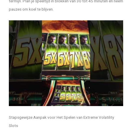
termijn. Plan je speeltijd in blokken van 30 tot 45 minuten en neem
pauzes om koel te blijven.
Stapsgewijze Aanpak voor Het Spelen van Extreme Volatility
Slots