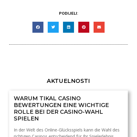
PODIJELI:
AKTUELNOSTI
WARUM TIKAL CASINO
BEWERTUNGEN EINE WICHTIGE
ROLLE BEI DER CASINO-WAHL
SPIELEN
In der Welt des Online-Glücksspiels kann die Wahl des
richtigen Casinos entscheidend für Ihr Spielerlebnis