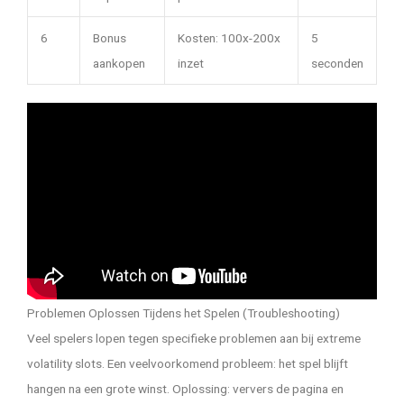
6
Bonus
Kosten: 100x-200x
5
aankopen
inzet
seconden
Problemen Oplossen Tijdens het Spelen (Troubleshooting)
Veel spelers lopen tegen specifieke problemen aan bij extreme
volatility slots. Een veelvoorkomend probleem: het spel blijft
hangen na een grote winst. Oplossing: ververs de pagina en