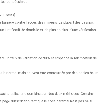
rtes consécutives.
 [280 mots]
arrière contre l’accès des mineurs. La plupart des casinos
un justificatif de domicile et, de plus en plus, d’une vérification
ffre un taux de validation de 98 % et empêche la falsification de
nt la norme, mais peuvent être contournés par des copies haute
le casino utilise une combinaison des deux méthodes. Certains
 page d’inscription tant que le code parental n’est pas saisi.