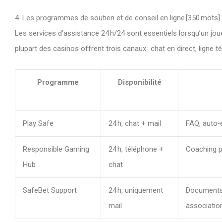
4. Les programmes de soutien et de conseil en ligne [350 mots]
Les services d’assistance 24 h/24 sont essentiels lorsqu’un joue
plupart des casinos offrent trois canaux : chat en direct, ligne 
Programme
Disponibilité
Play Safe
24 h, chat + mail
FAQ, auto‑
Responsible Gaming
24 h, téléphone +
Coaching p
Hub
chat
SafeBet Support
24 h, uniquement
Documents 
mail
associatio