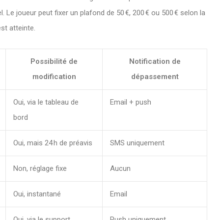
 Le joueur peut fixer un plafond de 50 €, 200 € ou 500 € selon la
t atteinte.
Possibilité de
Notification de
modification
dépassement
Oui, via le tableau de
Email + push
bord
Oui, mais 24 h de préavis
SMS uniquement
Non, réglage fixe
Aucun
Oui, instantané
Email
Oui, via le support
Push uniquement