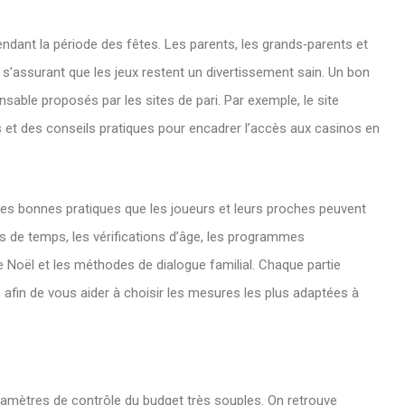
endant la période des fêtes. Les parents, les grands‑parents et
 s’assurant que les jeux restent un divertissement sain. Un bon
nsable proposés par les sites de pari. Par exemple, le site
et des conseils pratiques pour encadrer l’accès aux casinos en
t les bonnes pratiques que les joueurs et leurs proches peuvent
es de temps, les vérifications d’âge, les programmes
e Noël et les méthodes de dialogue familial. Chaque partie
afin de vous aider à choisir les mesures les plus adaptées à
aramètres de contrôle du budget très souples. On retrouve