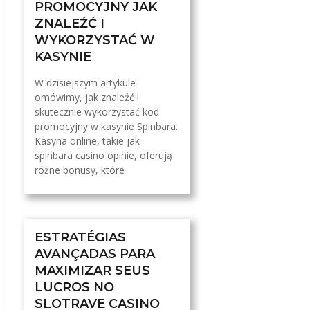
PROMOCYJNY JAK
ZNALEŹĆ I
WYKORZYSTAĆ W
KASYNIE
W dzisiejszym artykule
omówimy, jak znaleźć i
skutecznie wykorzystać kod
promocyjny w kasynie Spinbara.
Kasyna online, takie jak
spinbara casino opinie, oferują
różne bonusy, które
ESTRATÉGIAS
AVANÇADAS PARA
MAXIMIZAR SEUS
LUCROS NO
SLOTRAVE CASINO