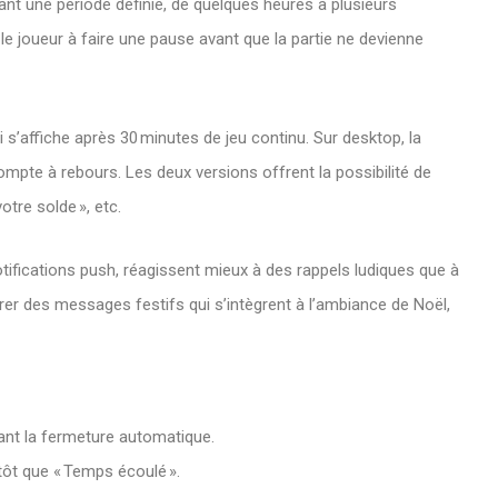
ant une période définie, de quelques heures à plusieurs
le joueur à faire une pause avant que la partie ne devienne
 s’affiche après 30 minutes de jeu continu. Sur desktop, la
pte à rebours. Les deux versions offrent la possibilité de
otre solde », etc.
otifications push, réagissent mieux à des rappels ludiques que à
er des messages festifs qui s’intègrent à l’ambiance de Noël,
vant la fermeture automatique.
utôt que « Temps écoulé ».