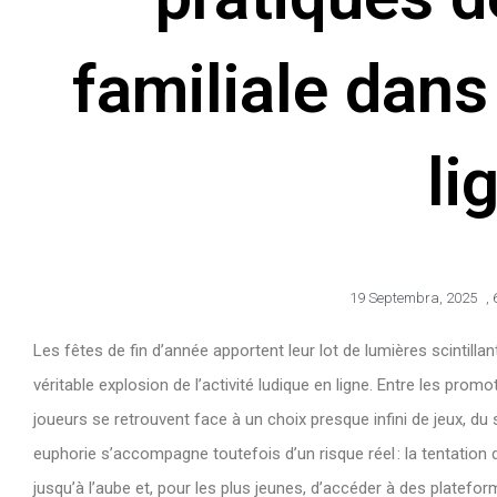
familiale dans
li
19 Septembra, 2025
,
Les fêtes de fin d’année apportent leur lot de lumières scintill
véritable explosion de l’activité ludique en ligne. Entre les pro
joueurs se retrouvent face à un choix presque infini de jeux, du s
euphorie s’accompagne toutefois d’un risque réel : la tentation 
jusqu’à l’aube et, pour les plus jeunes, d’accéder à des platefo