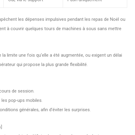
 empêchent les dépenses impulsives pendant les repas de Noël ou
ouvent à couvrir quelques tours de machines à sous sans mettre
 la limite une fois qu’elle a été augmentée, ou exigent un délai
pérateur qui propose la plus grande flexibilité.
 cours de session.
ue les pop‑ups mobiles.
nditions générales, afin d’éviter les surprises.
s]