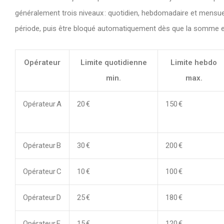
généralement trois niveaux : quotidien, hebdomadaire et mensuel.
période, puis être bloqué automatiquement dès que la somme es
Opérateur
Limite quotidienne
Limite hebdo
min.
max.
Opérateur A
20 €
150 €
Opérateur B
30 €
200 €
Opérateur C
10 €
100 €
Opérateur D
25 €
180 €
Opérateur E
15 €
120 €