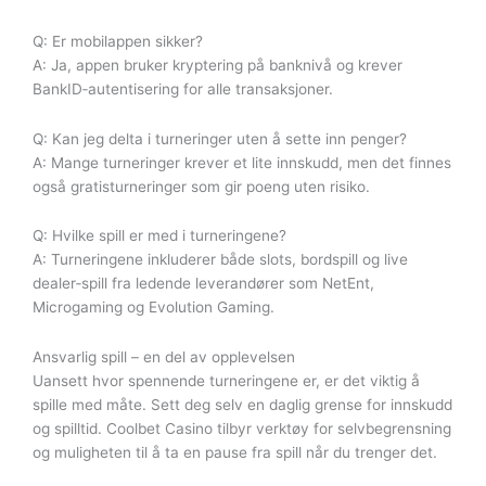
Q: Er mobilappen sikker?
A: Ja, appen bruker kryptering på banknivå og krever
BankID‑autentisering for alle transaksjoner.
Q: Kan jeg delta i turneringer uten å sette inn penger?
A: Mange turneringer krever et lite innskudd, men det finnes
også gratisturneringer som gir poeng uten risiko.
Q: Hvilke spill er med i turneringene?
A: Turneringene inkluderer både slots, bordspill og live
dealer‑spill fra ledende leverandører som NetEnt,
Microgaming og Evolution Gaming.
Ansvarlig spill – en del av opplevelsen
Uansett hvor spennende turneringene er, er det viktig å
spille med måte. Sett deg selv en daglig grense for innskudd
og spilltid. Coolbet Casino tilbyr verktøy for selvbegrensning
og muligheten til å ta en pause fra spill når du trenger det.