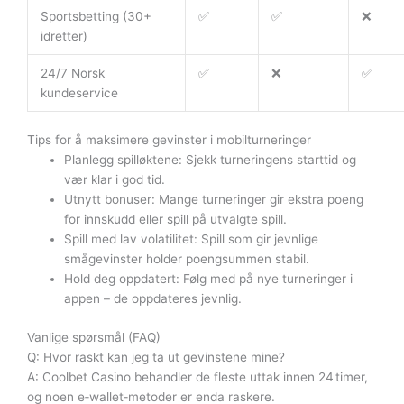
Sportsbetting (30+
✅
✅
❌
idretter)
24/7 Norsk
✅
❌
✅
kundeservice
Tips for å maksimere gevinster i mobilturneringer
Planlegg spilløktene: Sjekk turneringens starttid og
vær klar i god tid.
Utnytt bonuser: Mange turneringer gir ekstra poeng
for innskudd eller spill på utvalgte spill.
Spill med lav volatilitet: Spill som gir jevnlige
smågevinster holder poengsummen stabil.
Hold deg oppdatert: Følg med på nye turneringer i
appen – de oppdateres jevnlig.
Vanlige spørsmål (FAQ)
Q: Hvor raskt kan jeg ta ut gevinstene mine?
A: Coolbet Casino behandler de fleste uttak innen 24 timer,
og noen e‑wallet‑metoder er enda raskere.