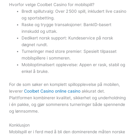
Hvorfor velge Coolbet Casino for mobilspill?
Bredt spillutvalg: Over 2 500 spill, inkludert live casino
og sportsbetting.
Raske og trygge transaksjoner: BankID‑basert
innskudd og uttak.
Dedikert norsk support: Kundeservice på norsk
døgnet rundt.
Turneringer med store premier: Spesielt tilpasset
mobilspillere i sommeren.
Mobiloptimalisert opplevelse: Appen er rask, stabil og
enkel å bruke.
For de som søker en komplett spillopplevelse på mobilen,
leverer
Coolbet Casino online casino
akkurat det.
Plattformen kombinerer kvalitet, sikkerhet og underholdning
i én pakke, og gjør sommerens turneringer både spennende
og lønnsomme.
Konklusjon
Mobilspill er i ferd med å bli den dominerende måten norske