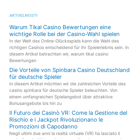
AKTUELNOSTI
Warum Tikal Casino Bewertungen eine
wichtige Rolle bei der Casino-Wahl spielen
In der Welt des Online-Glücksspiels kann die Wahl des
richtigen Casinos entscheidend für Ihr Spielerlebnis sein. In
diesem Artikel betrachten wir, warum tikal casino
Bewertungen
Die Vorteile von Spinbara Casino Deutschland
für deutsche Spieler
In diesem Artikel möchten wir die zahlreichen Vorteile des
casino spinbara für deutsche Spieler beleuchten. Von
einem umfangreichen Spielangebot über attraktive
Bonusangebote bis hin zu
Il Futuro dei Casinò VR: Come la Gestione del
Rischio e i Jackpot Rivoluzionano le
Promozioni di Capodanno
Negli ultimi due anni la realtà virtuale (VR) ha lasciato il