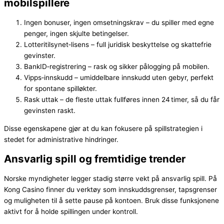
mobilspillere
Ingen bonuser, ingen omsetningskrav – du spiller med egne
penger, ingen skjulte betingelser.
Lotteritilsynet‑lisens – full juridisk beskyttelse og skattefrie
gevinster.
BankID‑registrering – rask og sikker pålogging på mobilen.
Vipps‑innskudd – umiddelbare innskudd uten gebyr, perfekt
for spontane spilløkter.
Rask uttak – de fleste uttak fullføres innen 24 timer, så du får
gevinsten raskt.
Disse egenskapene gjør at du kan fokusere på spillstrategien i
stedet for administrative hindringer.
Ansvarlig spill og fremtidige trender
Norske myndigheter legger stadig større vekt på ansvarlig spill. På
Kong Casino finner du verktøy som innskuddsgrenser, tapsgrenser
og muligheten til å sette pause på kontoen. Bruk disse funksjonene
aktivt for å holde spillingen under kontroll.