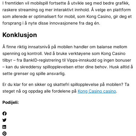
I fremtiden vil mobilspill fortsette å utvikle seg med bedre grafikk,
raskere streaming og mer interaktivt innhold. Å velge en plattform
som allerede er optimalisert for mobil, som Kong Casino, gir deg et
forsprang i å nyte disse innovasjonene fra dag én.
Konklusjon
Å finne riktig innsatsnivå på mobilen handler om balanse mellom
spenning og kontroll. Ved å bruke verktøyene som Kong Casino
tilbyr – fra BankID‑registrering til Vipps‑innskudd og ingen bonuser
– kan du skreddersy spillopplevelsen etter dine behov. Husk alltid å
sette grenser og spille ansvarlig.
Er du klar for en sikker og skattefri spillopplevelse på mobilen? Ta
steget nå og oppdag alle fordelene på
Kong Casino casino
.
Podijeli: