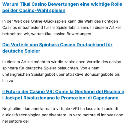
Warum Tikal Casino Bewertungen eine wichtige Rolle
bei der Casino-Wahl spielen
In der Welt des Online-Glücksspiels kann die Wahl des richtigen
Casinos entscheidend für Ihr Spielerlebnis sein. In diesem Artikel
betrachten wir, warum tikal casino Bewertungen
Die Vorteile von Spinbara Casino Deutschland für
deutsche Spieler
In diesem Artikel möchten wir die zahlreichen Vorteile des casino
spinbara für deutsche Spieler beleuchten. Von einem
umfangreichen Spielangebot über attraktive Bonusangebote bis
hin zu
Il Futuro dei Casinò VR: Come la Gestione del Rischio e
i Jackpot Rivoluzionano le Promozioni di Capodanno
Negli ultimi due anni la realtà virtuale (VR) ha lasciato il ruolo di
curiosità tecnologica per diventare un vero motore di innovazione
nel settore del