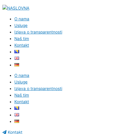
O nama
Usluge
Izjava o transparentnosti
Naš tim
Kontakt
O nama
Usluge
Izjava o transparentnosti
Naš tim
Kontakt
Kontakt