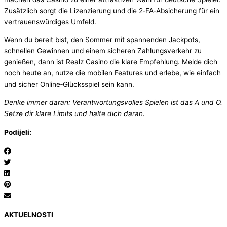
Zusätzlich sorgt die Lizenzierung und die 2‑FA‑Absicherung für ein
vertrauenswürdiges Umfeld.
Wenn du bereit bist, den Sommer mit spannenden Jackpots,
schnellen Gewinnen und einem sicheren Zahlungsverkehr zu
genießen, dann ist Realz Casino die klare Empfehlung. Melde dich
noch heute an, nutze die mobilen Features und erlebe, wie einfach
und sicher Online‑Glücksspiel sein kann.
Denke immer daran: Verantwortungsvolles Spielen ist das A und O.
Setze dir klare Limits und halte dich daran.
Podijeli:
AKTUELNOSTI