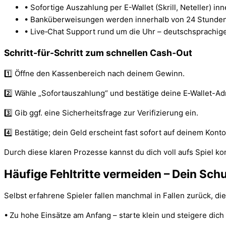
• Sofortige Auszahlung per E-Wallet (Skrill, Neteller) in
• Banküberweisungen werden innerhalb von 24 Stunden 
• Live‑Chat Support rund um die Uhr – deutschsprachige
Schritt-für-Schritt zum schnellen Cash‑Out
1️⃣ Öffne den Kassenbereich nach deinem Gewinn.
2️⃣ Wähle „Sofortauszahlung“ und bestätige deine E‑Wallet-Ad
3️⃣ Gib ggf​. eine Sicherheitsfrage zur Verifizierung ein.
4️⃣ Bestätige; dein Geld erscheint fast sofort auf deinem Konto
Durch diese klaren Prozesse kannst du dich voll aufs Spiel ko
Häufige Fehltritte vermeiden – Dein Sch
Selbst erfahrene Spieler fallen manchmal in Fallen zurück, di
• Zu hohe Einsätze am Anfang – starte klein und steigere dich