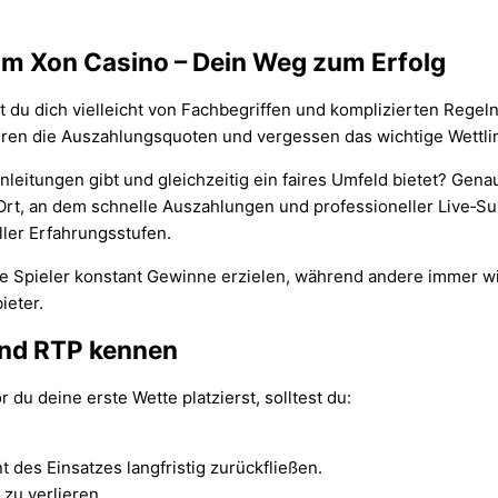
 im Xon Casino – Dein Weg zum Erfolg
 du dich vielleicht von Fachbegriffen und komplizierten Regeln 
eren die Auszahlungsquoten und vergessen das wichtige Wettlim
leitungen gibt und gleichzeitig ein faires Umfeld bietet? Genau
 Ort, an dem schnelle Auszahlungen und professioneller Live‑S
ller Erfahrungsstufen.
 Spieler konstant Gewinne erzielen, während andere immer wied
ieter.
und RTP kennen
 du deine erste Wette platzierst, solltest du:
t des Einsatzes langfristig zurückfließen.
 zu verlieren.