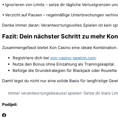
• Ignorieren von Limits – setze dir tägliche Verlustgrenzen und
• Verzicht auf Pausen – regelmäßige Unterbrechungen verhin
Denke immer daran: Verantwortungsvolles Spielen ist kein op
Fazit: Dein nächster Schritt zu mehr Ko
Zusammengefasst bietet Xon Casino eine ideale Kombination 
Registriere dich bei
xon-casino-gewinn.com
.
Nutze den Bonus ohne Einzahlung als Trainingskapital.
Befolge die Grundstrategien für Blackjack oder Roulette
Damit legst du nicht nur eine solide Basis für langfristige G
Immer verantwortungsbewusst spielen
: Setze dir klare Li
Podijeli: