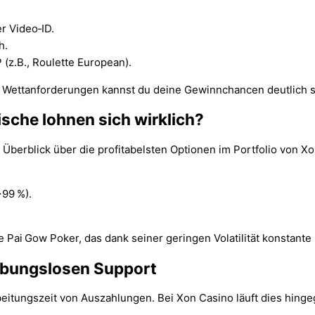
er Video‑ID.
h.
 (z.B., Roulette European).
 Wettanforderungen kannst du deine Gewinnchancen deutlich s
sche lohnen sich wirklich?
 Überblick über die profitabelsten Optionen im Portfolio von X
>99 %).
 Pai Gow Poker, das dank seiner geringen Volatilität konstante
eibungslosen Support
rbeitungszeit von Auszahlungen. Bei Xon Casino läuft dies hinge