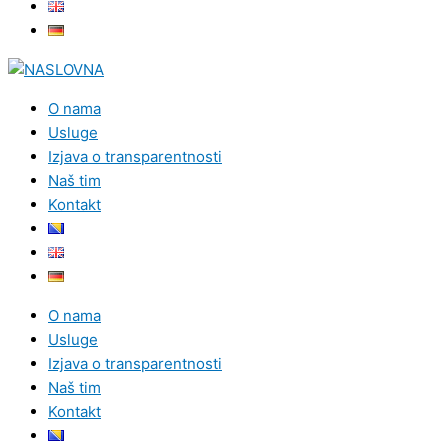
O nama
Usluge
Izjava o transparentnosti
Naš tim
Kontakt
O nama
Usluge
Izjava o transparentnosti
Naš tim
Kontakt