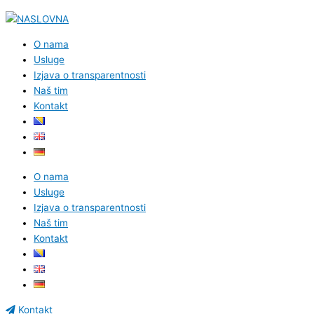
O nama
Usluge
Izjava o transparentnosti
Naš tim
Kontakt
O nama
Usluge
Izjava o transparentnosti
Naš tim
Kontakt
Kontakt