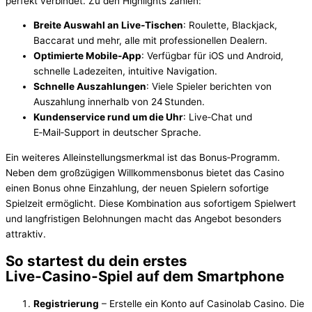
perfekt verbindet. Zu den Highlights zählen:
Breite Auswahl an Live‑Tischen
: Roulette, Blackjack,
Baccarat und mehr, alle mit professionellen Dealern.
Optimierte Mobile‑App
: Verfügbar für iOS und Android,
schnelle Ladezeiten, intuitive Navigation.
Schnelle Auszahlungen
: Viele Spieler berichten von
Auszahlung innerhalb von 24 Stunden.
Kundenservice rund um die Uhr
: Live‑Chat und
E‑Mail‑Support in deutscher Sprache.
Ein weiteres Alleinstellungsmerkmal ist das Bonus‑Programm.
Neben dem großzügigen Willkommensbonus bietet das Casino
einen Bonus ohne Einzahlung, der neuen Spielern sofortige
Spielzeit ermöglicht. Diese Kombination aus sofortigem Spielwert
und langfristigen Belohnungen macht das Angebot besonders
attraktiv.
So startest du dein erstes
Live‑Casino‑Spiel auf dem Smartphone
Registrierung
– Erstelle ein Konto auf Casinolab Casino. Die