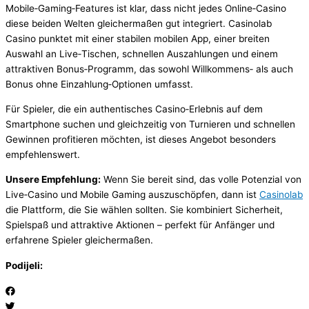
Mobile‑Gaming‑Features ist klar, dass nicht jedes Online‑Casino
diese beiden Welten gleichermaßen gut integriert. Casinolab
Casino punktet mit einer stabilen mobilen App, einer breiten
Auswahl an Live‑Tischen, schnellen Auszahlungen und einem
attraktiven Bonus‑Programm, das sowohl Willkommens‑ als auch
Bonus ohne Einzahlung‑Optionen umfasst.
Für Spieler, die ein authentisches Casino‑Erlebnis auf dem
Smartphone suchen und gleichzeitig von Turnieren und schnellen
Gewinnen profitieren möchten, ist dieses Angebot besonders
empfehlenswert.
Unsere Empfehlung:
Wenn Sie bereit sind, das volle Potenzial von
Live‑Casino und Mobile Gaming auszuschöpfen, dann ist
Casinolab
die Plattform, die Sie wählen sollten. Sie kombiniert Sicherheit,
Spielspaß und attraktive Aktionen – perfekt für Anfänger und
erfahrene Spieler gleichermaßen.
Podijeli: