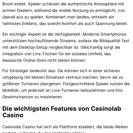
Boom erlebt. Spieler schätzen die authentische Atmosphäre mit
echten Dealern, während die mobile Nutzung es ermöglicht, von
überall aus zu spielen. Kombiniert man beides, entsteht ein
nahtloses Erlebnis, das sowohl Komfort als auch Spannung bietet.
Ein wichtiger Aspekt ist die Verfügbarkeit: Moderne Smartphones
unterstützen hochauflösende Streams, sodass die Bildqualität fast
mit dem Desktop‑Setup vergleichbar ist. Gleichzeitig sorgt die
Integration von Live‑Tischen für ein soziales Umfeld, das
klassische Online‑Slots nicht bieten können.
Für Einsteiger bedeutet das: Sie können sich in einer sicheren
Umgebung mit kleinen Einsätzen vertraut machen, bevor sie zu
größeren Turnieren übergehen. Fortgeschrittene Spieler nutzen die
Mobilität, um jederzeit an Live‑Turnieren teilzunehmen und ihre
Gewinnchancen zu maximieren.
Die wichtigsten Features von Casinolab
Casino
Casinolab Casino hat sich als Plattform etabliert, die beide Welten