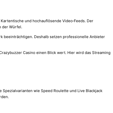
ale Kartentische und hochauflösende Video‑Feeds. Der
n der Würfel.
k beeinträchtigen. Deshalb setzen professionelle Anbieter
 Crazybuzzer Casino einen Blick wert. Hier wird das Streaming
ie Spezialvarianten wie Speed Roulette und Live Blackjack
rden.