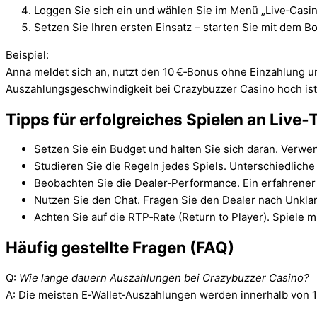
Loggen Sie sich ein und wählen Sie im Menü „Live‑Casin
Setzen Sie Ihren ersten Einsatz – starten Sie mit dem 
Beispiel:
Anna meldet sich an, nutzt den 10 €‑Bonus ohne Einzahlung und
Auszahlungsgeschwindigkeit bei Crazybuzzer Casino hoch ist,
Tipps für erfolgreiches Spielen an Live‑
Setzen Sie ein Budget und halten Sie sich daran. Verwend
Studieren Sie die Regeln jedes Spiels. Unterschiedlich
Beobachten Sie die Dealer‑Performance. Ein erfahrener
Nutzen Sie den Chat. Fragen Sie den Dealer nach Unkla
Achten Sie auf die RTP‑Rate (Return to Player). Spiele 
Häufig gestellte Fragen (FAQ)
Q:
Wie lange dauern Auszahlungen bei Crazybuzzer Casino?
A: Die meisten E‑Wallet‑Auszahlungen werden innerhalb von