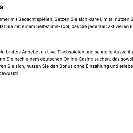
ss
mer mit Bedacht spielen. Setzen Sie sich klare Limits, nutzen
t Sie mit einem Selbstlimit‑Tool, das Sie jederzeit aktivieren 
ein breites Angebot an Live‑Tischspielen und schnelle Auszah
n Sie nach einem deutschen Online‑Casino suchen, das sowohl Q
eren Sie sich, nutzen Sie den Bonus ohne Einzahlung und erleb
sbewusst!