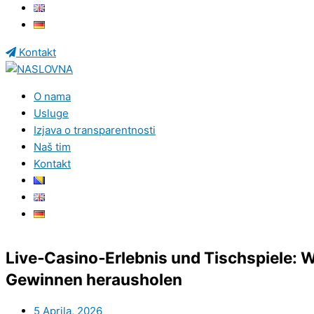
Kontakt
O nama
Usluge
Izjava o transparentnosti
Naš tim
Kontakt
Live‑Casino‑Erlebnis und Tischspiele: 
Gewinnen herausholen
5 Aprila, 2026