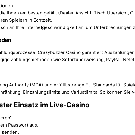
tionen.
e Ihnen am besten gefällt (Dealer‑Ansicht, Tisch‑Übersicht, C
en Spielern in Echtzeit.
atisch an Ihre Internetgeschwindigkeit an, um Unterbrechungen 
oden
ahlungsprozesse. Crazybuzzer Casino garantiert Auszahlungen 
ngige Zahlungsmethoden wie Sofortüberweisung, PayPal, Netell
ing Authority (MGA) und erfüllt strenge EU‑Standards für Spiel
chränkung, Einzahlungslimits und Verlustlimits. So können Sie
rster Einsatz im Live‑Casino
eren“.
tem Passwort aus.
n senden.