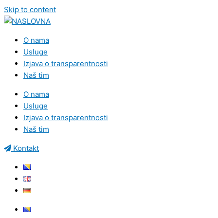
Skip to content
O nama
Usluge
Izjava o transparentnosti
Naš tim
O nama
Usluge
Izjava o transparentnosti
Naš tim
Kontakt