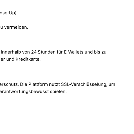
lose‑Up).
zu vermeiden.
innerhalb von 24 Stunden für E‑Wallets und bis zu
er und Kreditkarte.
erschutz. Die Plattform nutzt SSL‑Verschlüsselung, um
 verantwortungsbewusst spielen.