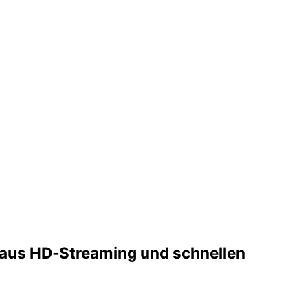
e aus HD‑Streaming und schnellen