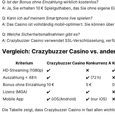
Q:
Ist der Bonus ohne Einzahlung wirklich kostenlos?
A: Ja, Sie erhalten 10 € Spielguthaben, das Sie ohne eigene
Q:
Kann ich auf meinem Smartphone live spielen?
A: Das Casino ist vollständig mobil‑optimiert. Sie können üb
Q:
Welche Sicherheitsmaßnahmen gibt es?
A: Crazybuzzer Casino verwendet SSL‑Verschlüsselung, verfü
Vergleich: Crazybuzzer Casino vs. ande
Kriterium
Crazybuzzer Casino
Konkurrenz A
K
HD‑Streaming (1080p)
✔️
❌
✔
Auszahlung < 48 h
✔️
✔️ (72 h)
❌
Bonus ohne Einzahlung
10 €
5 €
0
Lizenz (MGA)
✔️
✔️
❌
Mobile App
✔️ (iOS/Android)
✔️ (nur iOS)
❌
Die Tabelle zeigt, dass Crazybuzzer Casino in fast allen wich