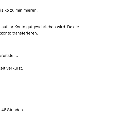
isiko zu minimieren.
 auf ihr Konto gutgeschrieben wird. Da die
konto transferieren.
eitstellt.
it verkürzt.
 48 Stunden.