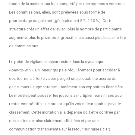
fonds de la maison, parfois complété par des sponsors externes.
Les commissions, elles, sont prélevées sous forme de
pourcentage du gain net (généralement 5 % à 10 %). Cette
structure crée un effet de levier : plus le nombre de participants
augmente, plus le prize‑pool grossit, mais aussi plus le casino tire
de commissions.
Le point de vigilance majeur réside dans la dynamique
« pay‑to‑win ». Un joueur qui paie régulièrement pour accéder à
des tournois à forte valeur perçoit une probabilité accrue de
gains, mais il augmente simultanément son exposition financière.
Le modèle peut pousser les joueurs à multiplier leurs mises pour
rester compétitifs, surtout lorsqu’ils voient leurs pairs gravir le
classement. Cette incitation à la dépense doit être contrée par
des limites de mise clairement affichées et par une
communication transparente sur le retour sur mise (RTP)