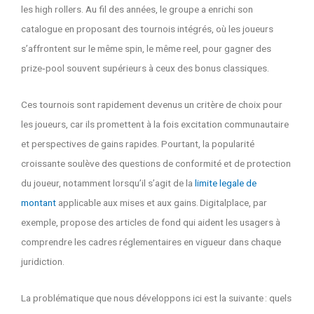
les high rollers. Au fil des années, le groupe a enrichi son
catalogue en proposant des tournois intégrés, où les joueurs
s’affrontent sur le même spin, le même reel, pour gagner des
prize‑pool souvent supérieurs à ceux des bonus classiques.
Ces tournois sont rapidement devenus un critère de choix pour
les joueurs, car ils promettent à la fois excitation communautaire
et perspectives de gains rapides. Pourtant, la popularité
croissante soulève des questions de conformité et de protection
du joueur, notamment lorsqu’il s’agit de la
limite legale de
montant
applicable aux mises et aux gains. Digitalplace, par
exemple, propose des articles de fond qui aident les usagers à
comprendre les cadres réglementaires en vigueur dans chaque
juridiction.
La problématique que nous développons ici est la suivante : quels