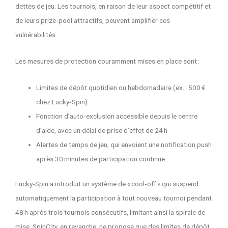
dettes de jeu. Les tournois, en raison de leur aspect compétitif et
de leurs prize‑pool attractifs, peuvent amplifier ces
vulnérabilités.
Les mesures de protection couramment mises en place sont :
Limites de dépôt quotidien ou hebdomadaire (ex. : 500 €
chez Lucky‑Spin)
Fonction d’auto‑exclusion accessible depuis le centre
d’aide, avec un délai de prise d’effet de 24 h
Alertes de temps de jeu, qui envoient une notification push
après 30 minutes de participation continue
Lucky‑Spin a introduit un système de « cool‑off » qui suspend
automatiquement la participation à tout nouveau tournoi pendant
48 h après trois tournois consécutifs, limitant ainsi la spirale de
mise. SpinCity, en revanche, ne propose que des limites de dépôt,