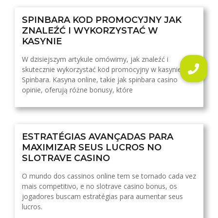
SPINBARA KOD PROMOCYJNY JAK
ZNALEŹĆ I WYKORZYSTAĆ W
KASYNIE
W dzisiejszym artykule omówimy, jak znaleźć i
skutecznie wykorzystać kod promocyjny w kasynie
Spinbara. Kasyna online, takie jak spinbara casino
opinie, oferują różne bonusy, które
ESTRATÉGIAS AVANÇADAS PARA
MAXIMIZAR SEUS LUCROS NO
SLOTRAVE CASINO
O mundo dos cassinos online tem se tornado cada vez
mais competitivo, e no slotrave casino bonus, os
jogadores buscam estratégias para aumentar seus
lucros.