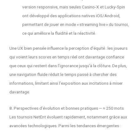
version responsive, mais seules Casino‑X et Lucky‑Spin
ont développé des applications natives iOS/Android,
permettant de jouer en mode « streaming live » du tournoi,
ce qui améliore la fluidité et la réactivité.
Une UX bien pensée influence la perception d’équité : les joueurs
qui voient leurs scores en temps réel ont davantage confiance
que ceux qui restent dans l’ignorance jusqu’à la clôture. De plus,
une navigation fluide réduit le temps passé à chercher des
informations, limitant ainsi l’exposition aux incitations à miser
davantage.
8. Perspectives d’évolution et bonnes pratiques — ≈ 250 mots
Les tournois NetEnt évoluent rapidement, notamment grâce aux
avancées technologiques. Parmi les tendances émergentes :