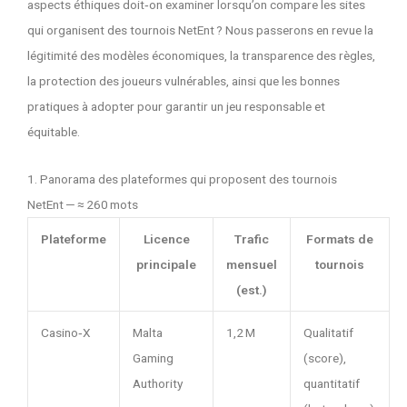
aspects éthiques doit‑on examiner lorsqu’on compare les sites
qui organisent des tournois NetEnt ? Nous passerons en revue la
légitimité des modèles économiques, la transparence des règles,
la protection des joueurs vulnérables, ainsi que les bonnes
pratiques à adopter pour garantir un jeu responsable et
équitable.
1. Panorama des plateformes qui proposent des tournois
NetEnt — ≈ 260 mots
Plateforme
Licence
Trafic
Formats de
principale
mensuel
tournois
(est.)
Casino‑X
Malta
1,2 M
Qualitatif
Gaming
(score),
Authority
quantitatif