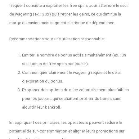
fréquent consiste à exploiter les free spins pour atteindre le seuil
de wagering (ex. : 30x) puis retirer les gains, ce qui diminue la
marge du casino mais augmente le risque de dépendance.
Recommandations pour une utilisation responsable :
Limiter le nombre de bonus actifs simultanément (ex. : un
seul bonus de free spins par joueur).
Communiquer clairement le wagering requis et le délai
d’expiration du bonus.
Proposer des options de mise volontairement plus faibles
pour les joueurs qui souhaitent profiter du bonus sans
alourdir leur bankroll.
En appliquant ces principes, les opérateurs peuvent réduire le
potentiel de sur‑consommation et aligner leurs promotions sur