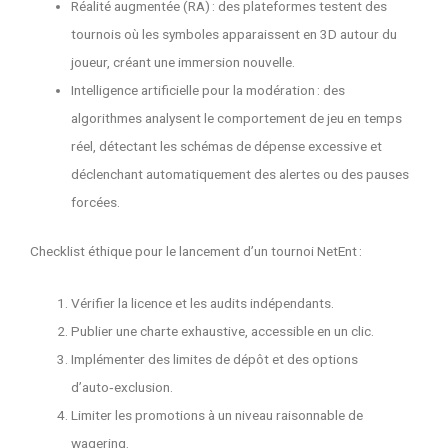
Réalité augmentée (RA) : des plateformes testent des
tournois où les symboles apparaissent en 3D autour du
joueur, créant une immersion nouvelle.
Intelligence artificielle pour la modération : des
algorithmes analysent le comportement de jeu en temps
réel, détectant les schémas de dépense excessive et
déclenchant automatiquement des alertes ou des pauses
forcées.
Checklist éthique pour le lancement d’un tournoi NetEnt :
Vérifier la licence et les audits indépendants.
Publier une charte exhaustive, accessible en un clic.
Implémenter des limites de dépôt et des options
d’auto‑exclusion.
Limiter les promotions à un niveau raisonnable de
wagering.