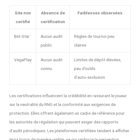
Site non
Absence de
Faiblesses observées
certifié
certification
Bet‑Star
Aucun audit
Règles de tournoi peu
public
claires
VegaPlay
Aucun audit
Limites de dépôt élevées,
connu
peu d’outils
d’auto‑exclusion
Les certifications influencent la crédibilité en rassurant le joueur
sur la neutralité du RNG et la conformité aux exigences de
protection. Elles offrent également un cadre de référence pour
les autorités de régulation qui peuvent exiger des rapports
d’audit périodiques. Les plateformes certifiées tendent à afficher
leurs logos de manière visible, ce qui renforce la perception