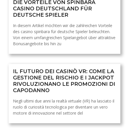
DIE VORTEILE VON SPINBARA
CASINO DEUTSCHLAND FÜR
DEUTSCHE SPIELER
In diesem Artikel möchten wir die zahlreichen Vorteile
des casino spinbara für deutsche Spieler beleuchten.
Von einem umfangreichen Spielangebot über attraktive
Bonusangebote bis hin zu
IL FUTURO DEI CASINÒ VR: COME LA
GESTIONE DEL RISCHIO E I JACKPOT
RIVOLUZIONANO LE PROMOZIONI DI
CAPODANNO
Negli ultimi due anni la realtà virtuale (VR) ha lasciato il
ruolo di curiosità tecnologica per diventare un vero
motore di innovazione nel settore del