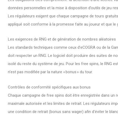
données personnelles et la mise à disposition d’outils de jeu re
Les régulateurs exigent que chaque campagne de tours gratuits 
appliqué soit conforme à la promesse faite au joueur et que le 
Les exigences de RNG et de génération de nombres aléatoires
Les standards techniques comme ceux d’eCOGRA ou de la Gaming 
doit respecter un RNG. Le logiciel doit produire des suites de no
isolé du reste du système de jeu. Pour les free spins, le RNG est
n’est pas modifiée par la nature « bonus » du tour.
Contrôles de conformité spécifiques aux bonus
Chaque campagne de free spins doit être enregistrée dans un reg
maximale autorisée et les limites de retrait. Les régulateurs i
une condition de retrait (bonus sans wager) afin d’éviter le blan