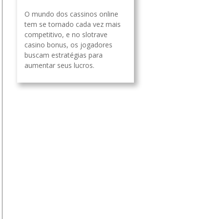
O mundo dos cassinos online
tem se tornado cada vez mais
competitivo, e no slotrave
casino bonus, os jogadores
buscam estratégias para
aumentar seus lucros.