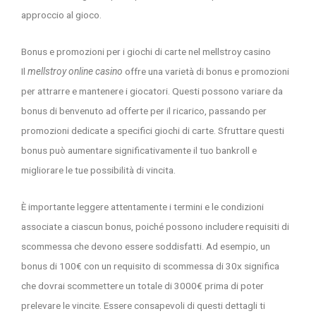
approccio al gioco.
Bonus e promozioni per i giochi di carte nel mellstroy casino
Il
mellstroy online casino
offre una varietà di bonus e promozioni
per attrarre e mantenere i giocatori. Questi possono variare da
bonus di benvenuto ad offerte per il ricarico, passando per
promozioni dedicate a specifici giochi di carte. Sfruttare questi
bonus può aumentare significativamente il tuo bankroll e
migliorare le tue possibilità di vincita.
È importante leggere attentamente i termini e le condizioni
associate a ciascun bonus, poiché possono includere requisiti di
scommessa che devono essere soddisfatti. Ad esempio, un
bonus di 100€ con un requisito di scommessa di 30x significa
che dovrai scommettere un totale di 3000€ prima di poter
prelevare le vincite. Essere consapevoli di questi dettagli ti