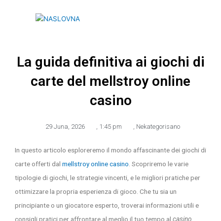
Skip
to
content
La guida definitiva ai giochi di
carte del mellstroy online
casino
29 Juna, 2026
,
1:45 pm
,
Nekategorisano
In questo articolo esploreremo il mondo affascinante dei giochi di
carte offerti dal
mellstroy online casino
. Scopriremo le varie
tipologie di giochi, le strategie vincenti, e le migliori pratiche per
ottimizzare la propria esperienza di gioco. Che tu sia un
principiante o un giocatore esperto, troverai informazioni utili e
consigli pratici per affrontare al meglio il tuo tempo al
casino