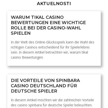
AKTUELNOSTI
WARUM TIKAL CASINO
BEWERTUNGEN EINE WICHTIGE
ROLLE BEI DER CASINO-WAHL
SPIELEN
In der Welt des Online-Glücksspiels kann die Wahl des
richtigen Casinos entscheidend für Ihr Spielerlebnis
sein. In diesem Artikel betrachten wir, warum tikal
casino Bewertungen
DIE VORTEILE VON SPINBARA
CASINO DEUTSCHLAND FÜR
DEUTSCHE SPIELER
In diesem Artikel möchten wir die zahlreichen Vorteile
des casino spinbara für deutsche Spieler beleuchten.