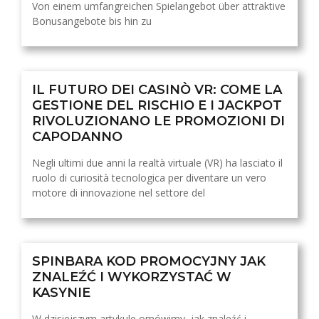
Von einem umfangreichen Spielangebot über attraktive
Bonusangebote bis hin zu
IL FUTURO DEI CASINÒ VR: COME LA
GESTIONE DEL RISCHIO E I JACKPOT
RIVOLUZIONANO LE PROMOZIONI DI
CAPODANNO
Negli ultimi due anni la realtà virtuale (VR) ha lasciato il
ruolo di curiosità tecnologica per diventare un vero
motore di innovazione nel settore del
SPINBARA KOD PROMOCYJNY JAK
ZNALEŹĆ I WYKORZYSTAĆ W
KASYNIE
W dzisiejszym artykule omówimy, jak znaleźć i