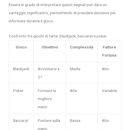
Essere in grado di interpretare questi segnali può dare un
vantaggio significativo, permettendo di prendere decisioni più
informate durante il gioco.
Confronto tra giochi di carte: blackjack, baccarat e poker
Gioco
Obiettivo
Complessità
Fattore
Fortuna
Blackjack
Avvicinarsi a
Media
Alto
21
Poker
Formare la
Alta
Variabile
migliore
mano
Baccarat
Puntare sulla
Bassa
Alto
mano