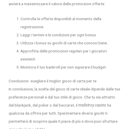
aiuterà a massimizzare il valore delle promozioni offerte.
Controlla le offerte disponibili al momento della
registrazione.
Leggi i termini e le condizioni per ogni bonus.
Utilizza i bonus su giochi di carte che conosci bene.
Approfitta delle promozioni regolari per i giocatori
esistenti.
Monitora il tuo bankroll per non superare il budget.
Conclusioni: scegliere il miglior gioco di carte per te
In conclusione, la scelta del gioco di carte ideale dipende dalle tue
preferenze personali e dal tuo stile di gioco. Che tu sia attratto
dal blackjack, dal poker o dal baccarat, il
mellstroy casino
ha
qualcosa da offrire per tutti. Sperimentare diversi giochi ti
permetterà di scoprire quale ti piace di più e dove puoi sfruttare