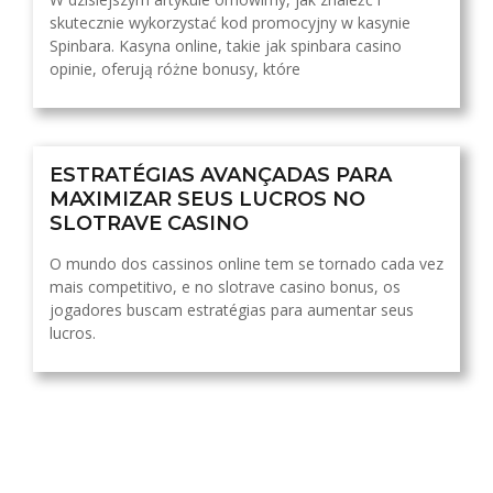
skutecznie wykorzystać kod promocyjny w kasynie
Spinbara. Kasyna online, takie jak spinbara casino
opinie, oferują różne bonusy, które
ESTRATÉGIAS AVANÇADAS PARA
MAXIMIZAR SEUS LUCROS NO
SLOTRAVE CASINO
O mundo dos cassinos online tem se tornado cada vez
mais competitivo, e no slotrave casino bonus, os
jogadores buscam estratégias para aumentar seus
lucros.