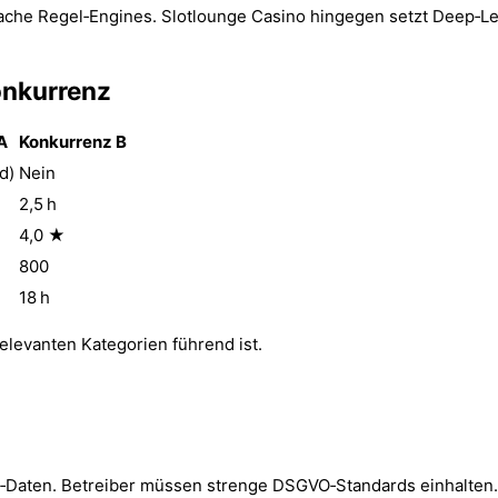
ache Regel‑Engines. Slotlounge Casino hingegen setzt Deep‑Lear
onkurrenz
A
Konkurrenz B
d)
Nein
2,5 h
4,0 ★
800
18 h
relevanten Kategorien führend ist.
r‑Daten. Betreiber müssen strenge DSGVO‑Standards einhalten.