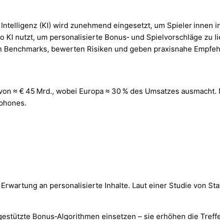
e Intelligenz (KI) wird zunehmend eingesetzt, um Spieler innen
no KI nutzt, um personalisierte Bonus‑ und Spielvorschläge zu l
en Benchmarks, bewerten Risiken und geben praxisnahe Empfehl
 von ≈ € 45 Mrd., wobei Europa ≈ 30 % des Umsatzes ausmacht.
tphones.
rwartung an personalisierte Inhalte. Laut einer Studie von Sta
‑gestützte Bonus‑Algorithmen einsetzen – sie erhöhen die Tref