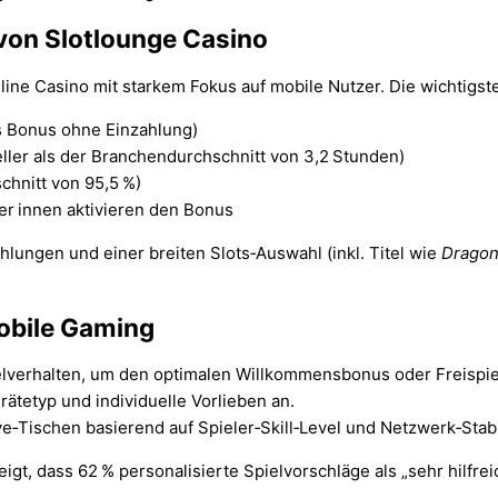
von Slotlounge Casino
nline Casino mit starkem Fokus auf mobile Nutzer. Die wichtigs
s Bonus ohne Einzahlung)
ller als der Branchendurchschnitt von 3,2 Stunden)
chnitt von 95,5 %)
r innen aktivieren den Bonus
lungen und einer breiten Slots‑Auswahl (inkl. Titel wie
Dragon
Mobile Gaming
elverhalten, um den optimalen Willkommensbonus oder Freispie
ätetyp und individuelle Vorlieben an.
ve‑Tischen basierend auf Spieler‑Skill‑Level und Netzwerk‑Stabil
igt, dass 62 % personalisierte Spielvorschläge als „sehr hilfre