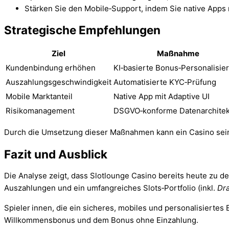
Stärken Sie den Mobile‑Support, indem Sie native Apps 
Strategische Empfehlungen
Ziel
Maßnahme
Kundenbindung erhöhen
KI‑basierte Bonus‑Personalisie
Auszahlungsgeschwindigkeit
Automatisierte KYC‑Prüfung
Mobile Marktanteil
Native App mit Adaptive UI
Risikomanagement
DSGVO‑konforme Datenarchitek
Durch die Umsetzung dieser Maßnahmen kann ein Casino sein
Fazit und Ausblick
Die Analyse zeigt, dass Slotlounge Casino bereits heute zu d
Auszahlungen und ein umfangreiches Slots‑Portfolio (inkl.
Dr
Spieler innen, die ein sicheres, mobiles und personalisiertes 
Willkommensbonus und dem Bonus ohne Einzahlung.