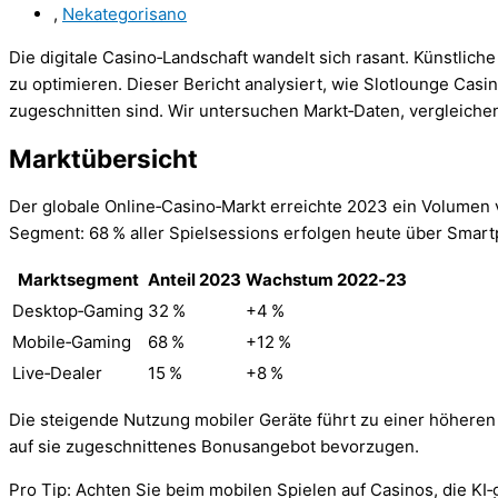
,
Nekategorisano
Die digitale Casino‑Landschaft wandelt sich rasant. Künstlich
zu optimieren. Dieser Bericht analysiert, wie Slotlounge Casi
zugeschnitten sind. Wir untersuchen Markt‑Daten, vergleich
Marktübersicht
Der globale Online‑Casino‑Markt erreichte 2023 ein Volumen
Segment: 68 % aller Spielsessions erfolgen heute über Smar
Marktsegment
Anteil 2023
Wachstum 2022‑23
Desktop‑Gaming
32 %
+4 %
Mobile‑Gaming
68 %
+12 %
Live‑Dealer
15 %
+8 %
Die steigende Nutzung mobiler Geräte führt zu einer höheren E
auf sie zugeschnittenes Bonusangebot bevorzugen.
Pro Tip: Achten Sie beim mobilen Spielen auf Casinos, die KI