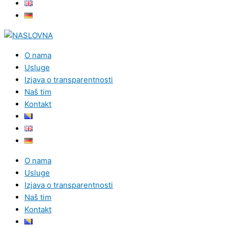
O nama
Usluge
Izjava o transparentnosti
Naš tim
Kontakt
O nama
Usluge
Izjava o transparentnosti
Naš tim
Kontakt