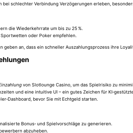
n bei schlechter Verbindung Verzögerungen erleben, besonders
ern die Wiederkehrrate um bis zu 25 %.
ie Sportwetten oder Poker empfehlen.
geben an, dass ein schneller Auszahlungsprozess ihre Loyalitä
fehlungen
Einzahlung
von Slotlounge Casino, um das Spielrisiko zu minimi
zeiten und eine intuitive UI – ein gutes Zeichen für KI‑gestüt
ler‑Dashboard, bevor Sie mit Echtgeld starten.
nalisierte Bonus‑ und Spielvorschläge zu generieren.
itbewerbern abzuheben.