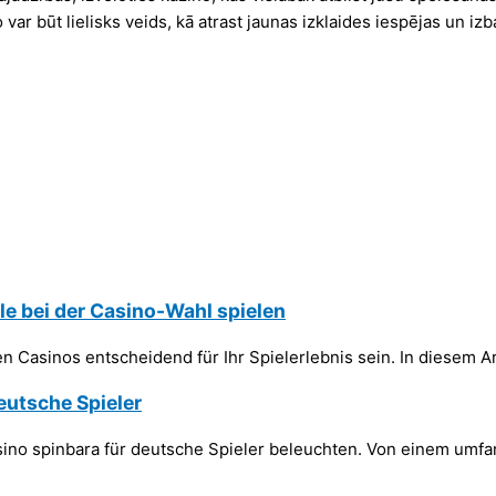
ar būt lielisks veids, kā atrast jaunas izklaides iespējas un izba
e bei der Casino-Wahl spielen
en Casinos entscheidend für Ihr Spielerlebnis sein. In diesem A
eutsche Spieler
asino spinbara für deutsche Spieler beleuchten. Von einem umf