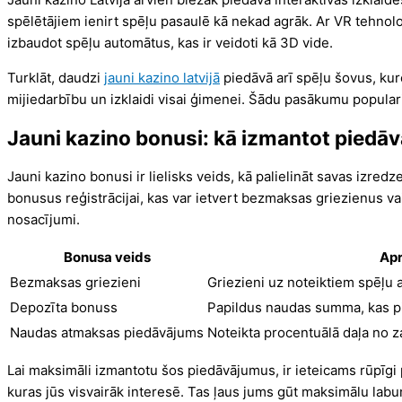
spēlētājiem ienirt spēļu pasaulē kā nekad agrāk. Ar VR tehnoloģi
izbaudot spēļu automātus, kas ir veidoti kā 3D vide.
Turklāt, daudzi
jauni kazino latvijā
piedāvā arī spēļu šovus, kuro
mijiedarbību un izklaidi visai ģimenei. Šādu pasākumu populari
Jauni kazino bonusi: kā izmantot piedā
Jauni kazino bonusi ir lielisks veids, kā palielināt savas izred
bonusus reģistrācijai, kas var ietvert bezmaksas griezienus va
nosacījumi.
Bonusa veids
Apr
Bezmaksas griezieni
Griezieni uz noteiktiem spēļu
Depozīta bonuss
Papildus naudas summa, kas p
Naudas atmaksas piedāvājums
Noteikta procentuālā daļa no z
Lai maksimāli izmantotu šos piedāvājumus, ir ieteicams rūpīgi
kuras jūs visvairāk interesē. Tas ļaus jums gūt maksimālu lab