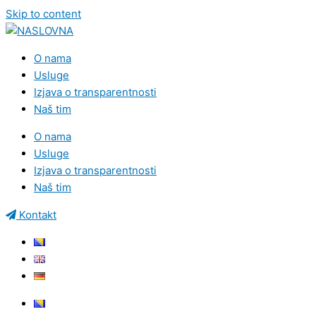
Skip to content
O nama
Usluge
Izjava o transparentnosti
Naš tim
O nama
Usluge
Izjava o transparentnosti
Naš tim
Kontakt