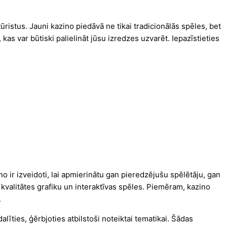
ūristus. Jauni kazino piedāvā ne tikai tradicionālās spēles, bet
 kas var būtiski palielināt jūsu izredzes uzvarēt. Iepazīstieties
o ir izveidoti, lai apmierinātu gan pieredzējušu spēlētāju, gan
 kvalitātes grafiku un interaktīvas spēles. Piemēram, kazino
.
līties, ģērbjoties atbilstoši noteiktai tematikai. Šādas