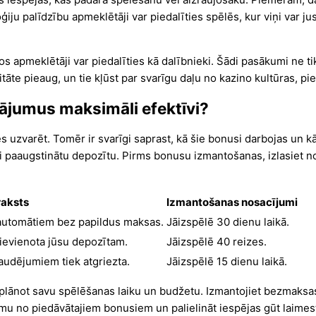
ju palīdzību apmeklētāji var piedalīties spēlēs, kur viņi var jus
s apmeklētāji var piedalīties kā dalībnieki. Šādi pasākumi ne tik
tāte pieaug, un tie kļūst par svarīgu daļu no kazino kultūras, p
vājumus maksimāli efektīvi?
zes uzvarēt. Tomēr ir svarīgi saprast, kā šie bonusi darbojas un 
i paaugstinātu depozītu. Pirms bonusu izmantošanas, izlasiet no
aksts
Izmantošanas nosacījumi
 automātiem bez papildus maksas.
Jāizspēlē 30 dienu laikā.
ievienota jūsu depozītam.
Jāizspēlē 40 reizes.
audējumiem tiek atgriezta.
Jāizspēlē 15 dienu laikā.
 plānot savu spēlēšanas laiku un budžetu. Izmantojiet bezmaksas
umu no piedāvātajiem bonusiem un palielināt iespējas gūt laimes