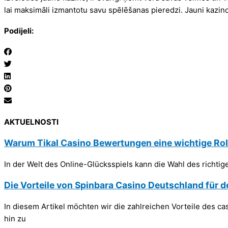
lai maksimāli izmantotu savu spēlēšanas pieredzi. Jauni kazino v
Podijeli:
AKTUELNOSTI
Warum Tikal Casino Bewertungen eine wichtige Roll
In der Welt des Online-Glücksspiels kann die Wahl des richtig
Die Vorteile von Spinbara Casino Deutschland für d
In diesem Artikel möchten wir die zahlreichen Vorteile des c
hin zu