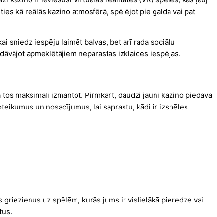
ties kā reālās kazino atmosfērā, spēlējot pie galda vai pat
ai sniedz iespēju laimēt balvas, bet arī rada sociālu
iedāvājot apmeklētājiem neparastas izklaides iespējas.
kā tos maksimāli izmantot. Pirmkārt, daudzi jauni kazino piedāvā
teikumus un nosacījumus, lai saprastu, kādi ir izspēles
 griezienus uz spēlēm, kurās jums ir vislielākā pieredze vai
tus.