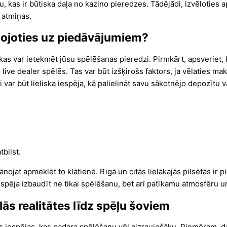
, kas ir būtiska daļa no kazino pieredzes. Tādējādi, izvēloties a
 atmiņas.
tojoties uz piedāvājumiem?
 kas var ietekmēt jūsu spēlēšanas pieredzi. Pirmkārt, apsveriet,
live dealer spēlēs. Tas var būt izšķirošs faktors, ja vēlaties ma
ar būt lieliska iespēja, kā palielināt savu sākotnējo depozītu 
bilst.
lānojat apmeklēt to klātienē. Rīgā un citās lielākajās pilsētās ir p
spēja izbaudīt ne tikai spēlēšanu, bet arī patīkamu atmosfēru u
lās realitātes līdz spēļu šoviem
s iespējas, kas padara spēlēšanu vēl aizraujošāku. Piemēram, daži