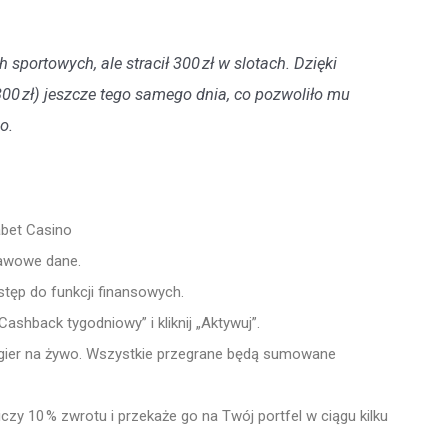
 sportowych, ale stracił 300 zł w slotach. Dzięki
00 zł) jeszcze tego samego dnia, co pozwoliło mu
o.
abet Casino
tawowe dane.
stęp do funkcji finansowych.
ashback tygodniowy” i kliknij „Aktywuj”.
i gier na żywo. Wszystkie przegrane będą sumowane
zy 10 % zwrotu i przekaże go na Twój portfel w ciągu kilku