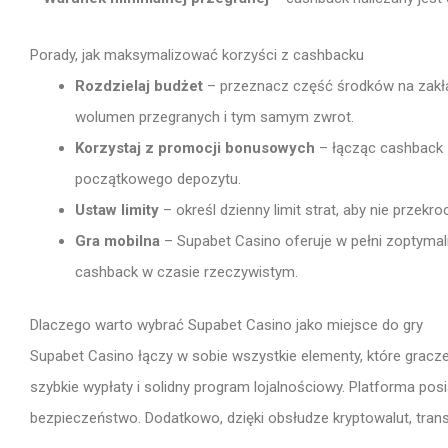
Porady, jak maksymalizować korzyści z cashbacku
Rozdzielaj budżet
– przeznacz część środków na zakła
wolumen przegranych i tym samym zwrot.
Korzystaj z promocji bonusowych
– łącząc cashback
początkowego depozytu.
Ustaw limity
– określ dzienny limit strat, aby nie przekr
Gra mobilna
– Supabet Casino oferuje w pełni zoptyma
cashback w czasie rzeczywistym.
Dlaczego warto wybrać Supabet Casino jako miejsce do gry
Supabet Casino łączy w sobie wszystkie elementy, które gracze 
szybkie wypłaty i solidny program lojalnościowy. Platforma pos
bezpieczeństwo. Dodatkowo, dzięki obsłudze kryptowalut, transak