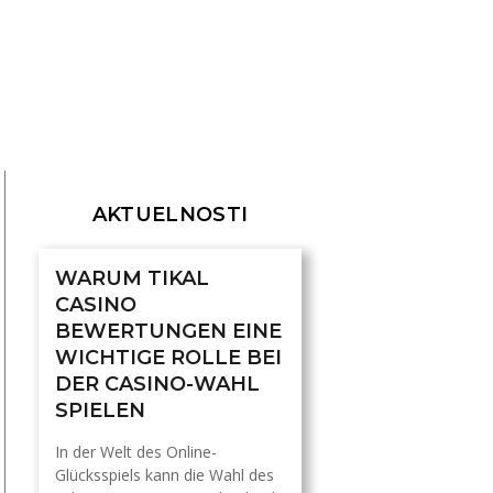
AKTUELNOSTI
WARUM TIKAL
CASINO
BEWERTUNGEN EINE
WICHTIGE ROLLE BEI
DER CASINO-WAHL
SPIELEN
In der Welt des Online-
Glücksspiels kann die Wahl des