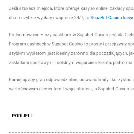
Jeśli szukasz miejsca, które oferuje kasyno online, zakłady spo
dba o szybkie wypłaty i wsparcie 24/7, to
SupaBet Casino kasyn
Podsumowanie – czy cashback w Supabet Casino jest dla Cieb
Program cashback w Supabet Casino to prosty i przejrzysty sp
szybkim wypłatom, jest idealny zarówno dla początkujących, jak
zakładami sportowymi i solidnym wsparciem klienta, platforma w
Pamiętaj, aby grać odpowiedzialnie, ustawiać limity i korzystać
wartościowym elementem Twojej strategii, a Supabet Casino za
PODIJELI: