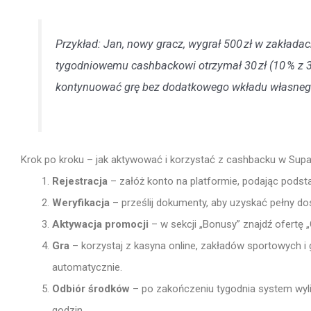
Przykład: Jan, nowy gracz, wygrał 500 zł w zakładach
tygodniowemu cashbackowi otrzymał 30 zł (10 % z 3
kontynuować grę bez dodatkowego wkładu własneg
Krok po kroku – jak aktywować i korzystać z cashbacku w Sup
Rejestracja
– załóż konto na platformie, podając pods
Weryfikacja
– prześlij dokumenty, aby uzyskać pełny do
Aktywacja promocji
– w sekcji „Bonusy” znajdź ofertę „C
Gra
– korzystaj z kasyna online, zakładów sportowych 
automatycznie.
Odbiór środków
– po zakończeniu tygodnia system wylic
godzin.