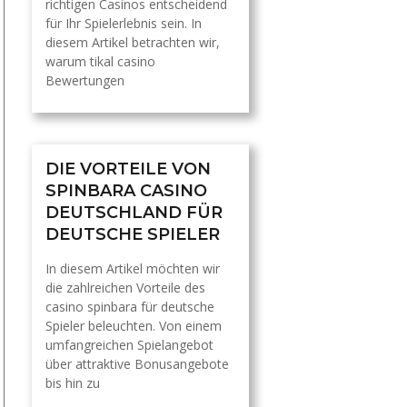
richtigen Casinos entscheidend
für Ihr Spielerlebnis sein. In
diesem Artikel betrachten wir,
warum tikal casino
Bewertungen
DIE VORTEILE VON
SPINBARA CASINO
DEUTSCHLAND FÜR
DEUTSCHE SPIELER
In diesem Artikel möchten wir
die zahlreichen Vorteile des
casino spinbara für deutsche
Spieler beleuchten. Von einem
umfangreichen Spielangebot
über attraktive Bonusangebote
bis hin zu