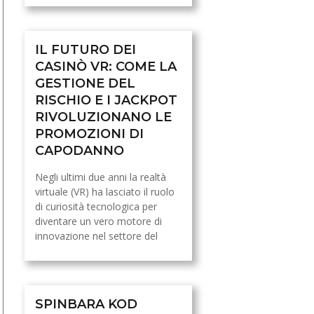
IL FUTURO DEI
CASINÒ VR: COME LA
GESTIONE DEL
RISCHIO E I JACKPOT
RIVOLUZIONANO LE
PROMOZIONI DI
CAPODANNO
Negli ultimi due anni la realtà
virtuale (VR) ha lasciato il ruolo
di curiosità tecnologica per
diventare un vero motore di
innovazione nel settore del
SPINBARA KOD