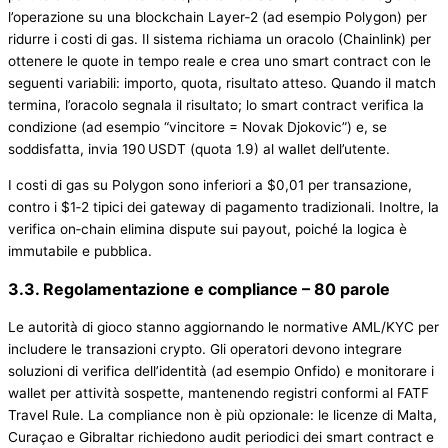
l’operazione su una blockchain Layer‑2 (ad esempio Polygon) per
ridurre i costi di gas. Il sistema richiama un oracolo (Chainlink) per
ottenere le quote in tempo reale e crea uno smart contract con le
seguenti variabili: importo, quota, risultato atteso. Quando il match
termina, l’oracolo segnala il risultato; lo smart contract verifica la
condizione (ad esempio “vincitore = Novak Djokovic”) e, se
soddisfatta, invia 190 USDT (quota 1.9) al wallet dell’utente.
I costi di gas su Polygon sono inferiori a $0,01 per transazione,
contro i $1‑2 tipici dei gateway di pagamento tradizionali. Inoltre, la
verifica on‑chain elimina dispute sui payout, poiché la logica è
immutabile e pubblica.
3.3. Regolamentazione e compliance – 80 parole
Le autorità di gioco stanno aggiornando le normative AML/KYC per
includere le transazioni crypto. Gli operatori devono integrare
soluzioni di verifica dell’identità (ad esempio Onfido) e monitorare i
wallet per attività sospette, mantenendo registri conformi al FATF
Travel Rule. La compliance non è più opzionale: le licenze di Malta,
Curaçao e Gibraltar richiedono audit periodici dei smart contract e