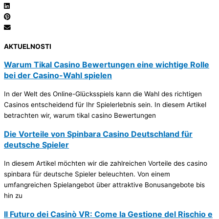
AKTUELNOSTI
Warum Tikal Casino Bewertungen eine wichtige Rolle
bei der Casino-Wahl spielen
In der Welt des Online-Glücksspiels kann die Wahl des richtigen
Casinos entscheidend für Ihr Spielerlebnis sein. In diesem Artikel
betrachten wir, warum tikal casino Bewertungen
Die Vorteile von Spinbara Casino Deutschland für
deutsche Spieler
In diesem Artikel möchten wir die zahlreichen Vorteile des casino
spinbara für deutsche Spieler beleuchten. Von einem
umfangreichen Spielangebot über attraktive Bonusangebote bis
hin zu
Il Futuro dei Casinò VR: Come la Gestione del Rischio e