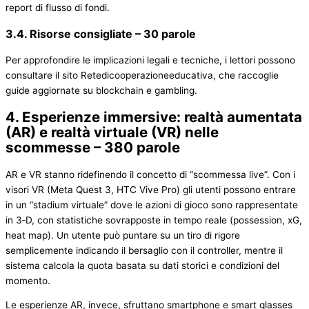
report di flusso di fondi.
3.4. Risorse consigliate – 30 parole
Per approfondire le implicazioni legali e tecniche, i lettori possono
consultare il sito Retedicooperazioneeducativa, che raccoglie
guide aggiornate su blockchain e gambling.
4. Esperienze immersive: realtà aumentata
(AR) e realtà virtuale (VR) nelle
scommesse – 380 parole
AR e VR stanno ridefinendo il concetto di “scommessa live”. Con i
visori VR (Meta Quest 3, HTC Vive Pro) gli utenti possono entrare
in un “stadium virtuale” dove le azioni di gioco sono rappresentate
in 3‑D, con statistiche sovrapposte in tempo reale (possession, xG,
heat map). Un utente può puntare su un tiro di rigore
semplicemente indicando il bersaglio con il controller, mentre il
sistema calcola la quota basata su dati storici e condizioni del
momento.
Le esperienze AR, invece, sfruttano smartphone e smart glasses