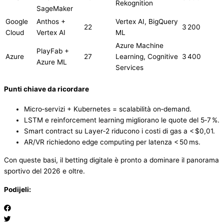
Rekognition
SageMaker
Google
Anthos +
Vertex AI, BigQuery
22
3 200
Cloud
Vertex AI
ML
Azure Machine
PlayFab +
Azure
27
Learning, Cognitive
3 400
Azure ML
Services
Punti chiave da ricordare
Micro‑servizi + Kubernetes = scalabilità on‑demand.
LSTM e reinforcement learning migliorano le quote del 5‑7 %.
Smart contract su Layer‑2 riducono i costi di gas a < $0,01.
AR/VR richiedono edge computing per latenza < 50 ms.
Con queste basi, il betting digitale è pronto a dominare il panorama
sportivo del 2026 e oltre.
Podijeli: