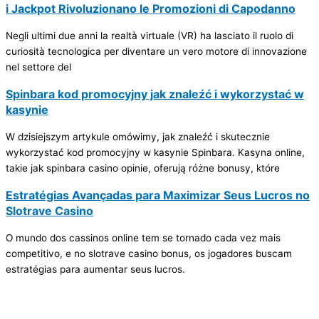
i Jackpot Rivoluzionano le Promozioni di Capodanno
Negli ultimi due anni la realtà virtuale (VR) ha lasciato il ruolo di
curiosità tecnologica per diventare un vero motore di innovazione
nel settore del
Spinbara kod promocyjny jak znaleźć i wykorzystać w
kasynie
W dzisiejszym artykule omówimy, jak znaleźć i skutecznie
wykorzystać kod promocyjny w kasynie Spinbara. Kasyna online,
takie jak spinbara casino opinie, oferują różne bonusy, które
Estratégias Avançadas para Maximizar Seus Lucros no
Slotrave Casino
O mundo dos cassinos online tem se tornado cada vez mais
competitivo, e no slotrave casino bonus, os jogadores buscam
estratégias para aumentar seus lucros.