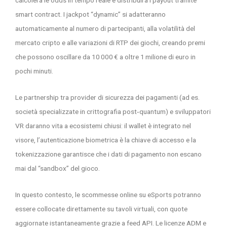
calcolerà le odds in tempo reale e distribuirà i payout tramite
smart contract. I jackpot “dynamic” si adatteranno
automaticamente al numero di partecipanti, alla volatilità del
mercato cripto e alle variazioni di RTP dei giochi, creando premi
che possono oscillare da 10 000 € a oltre 1 milione di euro in
pochi minuti.
Le partnership tra provider di sicurezza dei pagamenti (ad es.
società specializzate in crittografia post‑quantum) e sviluppatori
VR daranno vita a ecosistemi chiusi: il wallet è integrato nel
visore, l’autenticazione biometrica è la chiave di accesso e la
tokenizzazione garantisce che i dati di pagamento non escano
mai dal “sandbox” del gioco.
In questo contesto, le scommesse online su eSports potranno
essere collocate direttamente su tavoli virtuali, con quote
aggiornate istantaneamente grazie a feed API. Le licenze ADM e