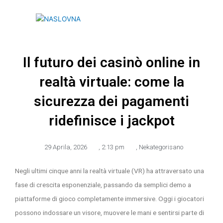
Skip
to
content
Il futuro dei casinò online in
realtà virtuale: come la
sicurezza dei pagamenti
ridefinisce i jackpot
29 Aprila, 2026
,
2:13 pm
,
Nekategorisano
Negli ultimi cinque anni la realtà virtuale (VR) ha attraversato una
fase di crescita esponenziale, passando da semplici demo a
piattaforme di gioco completamente immersive. Oggi i giocatori
possono indossare un visore, muovere le mani e sentirsi parte di