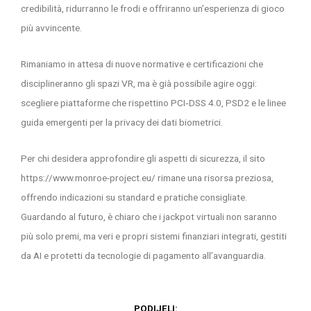
credibilità, ridurranno le frodi e offriranno un’esperienza di gioco
più avvincente.
Rimaniamo in attesa di nuove normative e certificazioni che
disciplineranno gli spazi VR, ma è già possibile agire oggi:
scegliere piattaforme che rispettino PCI‑DSS 4.0, PSD2 e le linee
guida emergenti per la privacy dei dati biometrici.
Per chi desidera approfondire gli aspetti di sicurezza, il sito
https://www.monroe-project.eu/ rimane una risorsa preziosa,
offrendo indicazioni su standard e pratiche consigliate.
Guardando al futuro, è chiaro che i jackpot virtuali non saranno
più solo premi, ma veri e propri sistemi finanziari integrati, gestiti
da AI e protetti da tecnologie di pagamento all’avanguardia.
PODIJELI: