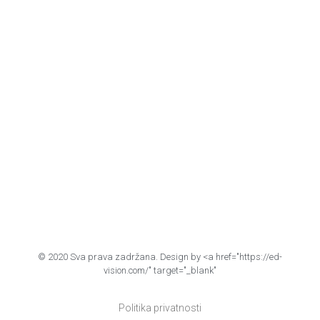
© 2020 Sva prava zadržana. Design by <a href="https://ed-
vision.com/" target="_blank"
Politika privatnosti