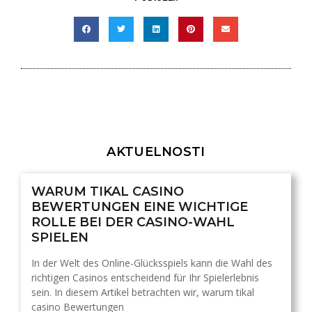
AKTUELNOSTI
WARUM TIKAL CASINO
BEWERTUNGEN EINE WICHTIGE
ROLLE BEI DER CASINO-WAHL
SPIELEN
In der Welt des Online-Glücksspiels kann die Wahl des
richtigen Casinos entscheidend für Ihr Spielerlebnis
sein. In diesem Artikel betrachten wir, warum tikal
casino Bewertungen