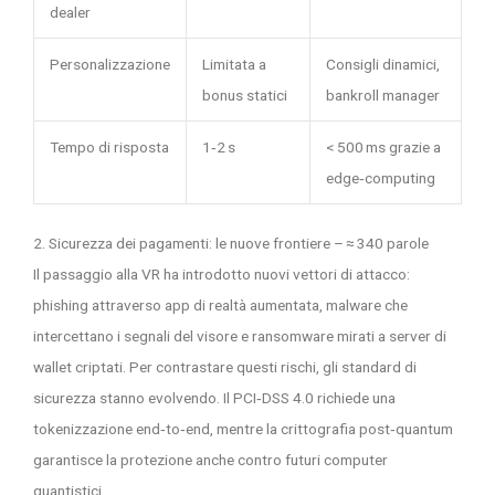
dealer
Personalizzazione
Limitata a
Consigli dinamici,
bonus statici
bankroll manager
Tempo di risposta
1‑2 s
< 500 ms grazie a
edge‑computing
2. Sicurezza dei pagamenti: le nuove frontiere – ≈ 340 parole
Il passaggio alla VR ha introdotto nuovi vettori di attacco:
phishing attraverso app di realtà aumentata, malware che
intercettano i segnali del visore e ransomware mirati a server di
wallet criptati. Per contrastare questi rischi, gli standard di
sicurezza stanno evolvendo. Il PCI‑DSS 4.0 richiede una
tokenizzazione end‑to‑end, mentre la crittografia post‑quantum
garantisce la protezione anche contro futuri computer
quantistici.