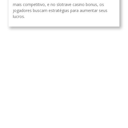
mais competitivo, e no slotrave casino bonus, os
jogadores buscam estratégias para aumentar seus
lucros.