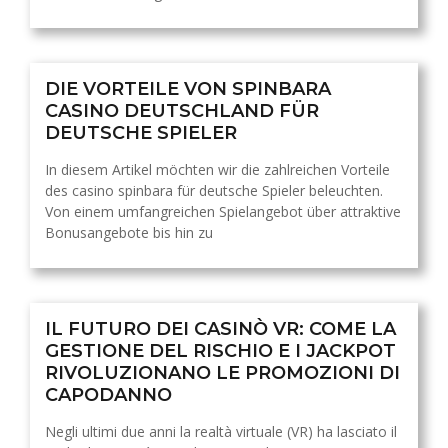
DIE VORTEILE VON SPINBARA
CASINO DEUTSCHLAND FÜR
DEUTSCHE SPIELER
In diesem Artikel möchten wir die zahlreichen Vorteile
des casino spinbara für deutsche Spieler beleuchten.
Von einem umfangreichen Spielangebot über attraktive
Bonusangebote bis hin zu
IL FUTURO DEI CASINÒ VR: COME LA
GESTIONE DEL RISCHIO E I JACKPOT
RIVOLUZIONANO LE PROMOZIONI DI
CAPODANNO
Negli ultimi due anni la realtà virtuale (VR) ha lasciato il