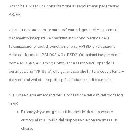
Board ha avviato una consultazione su regolamenti per i casinò
AR/VR.
Gli audit devono coprire sia il software di gioco che i sistemi di
pagamento integrati. Le checklist includono: verifica della
tokenizzazione, test di penetrazione su API 3D, e valutazione
della conformità a PCI‑DSS 4.0 e PSD2. Organismi indipendenti
come eCOGRA e iGaming Compliance stanno sviluppando la
certificazione “VR‑Safe”, che garantisce che l’intero ecosistema –
dal visore al wallet – rispetti i più alti standard di sicurezza.
6.1. Linee guida emergenti per la protezione dei dati dei giocatori
in VR
Privacy‑by‑design
: i dati biometrici devono essere
crittografati al livello del dispositivo e non trasmessi in
chiaro.