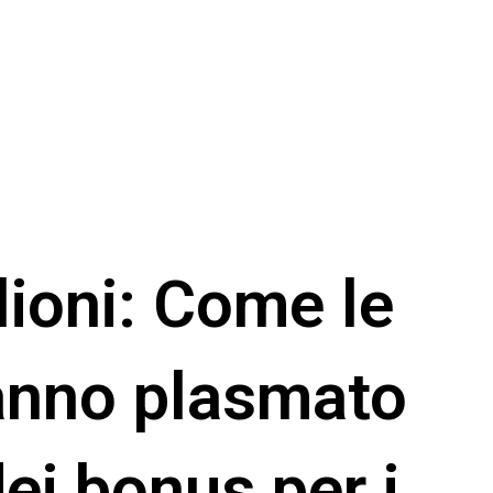
ilioni: Come le
hanno plasmato
dei bonus per i