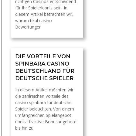
richtigen Casinos entscheidend
für Ihr Spielerlebnis sein. In
diesem Artikel betrachten wir,
warum tikal casino
Bewertungen
DIE VORTEILE VON
SPINBARA CASINO
DEUTSCHLAND FÜR
DEUTSCHE SPIELER
In diesem Artikel möchten wir
die zahlreichen Vorteile des
casino spinbara für deutsche
Spieler beleuchten. Von einem
umfangreichen Spielangebot
über attraktive Bonusangebote
bis hin zu