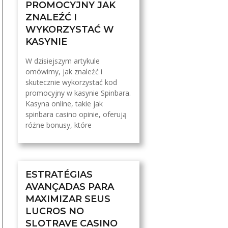
PROMOCYJNY JAK
ZNALEŹĆ I
WYKORZYSTAĆ W
KASYNIE
W dzisiejszym artykule
omówimy, jak znaleźć i
skutecznie wykorzystać kod
promocyjny w kasynie Spinbara.
Kasyna online, takie jak
spinbara casino opinie, oferują
różne bonusy, które
ESTRATÉGIAS
AVANÇADAS PARA
MAXIMIZAR SEUS
LUCROS NO
SLOTRAVE CASINO