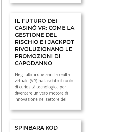
IL FUTURO DEI
CASINÒ VR: COME LA
GESTIONE DEL
RISCHIO E I JACKPOT
RIVOLUZIONANO LE
PROMOZIONI DI
CAPODANNO
Negli ultimi due anni la realtà
virtuale (VR) ha lasciato il ruolo
di curiosità tecnologica per
diventare un vero motore di
innovazione nel settore del
SPINBARA KOD