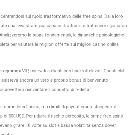
ncentrandosi sul ruolo trasformativo delle free spins. Dalla loro
e una leva strategica capace di attrarre e trattenere i giocatori
b”. Analizzeremo le tappe fondamentali, le dinamiche psicologiche
ta per valutare le migliori offerte sui migliori casino online.
programmi VIP, riservati a clienti con bankroll elevati. Questi club
on esisteva ancora un vero e proprio bonus di benvenuto
a dovettero reinventare il concetto di fedeltà.
ome InterCasino, ma i limiti di payout erano stringenti: il
i 500 USD. Per ridurre il rischio percepito, le prime free spins
evano girare 10 volte su slot a bassa volatilità senza dover
tenuto.