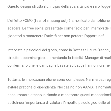
Questo design sfrutta il principio della scarsità: più è raro l’ogge
L’effetto FOMO (fear of missing out) è amplificato da notifich
scadere. Le free spins, presentate come “solo per i membri del M
giocatori a mantenere l’attività per non perdere l’opportunità.
Interviste a psicologi del gioco, come la Dott.ssa Laura Bianchi
circuito dopaminergico, aumentando la fedeltà. Manager di ma
confermano che le campagne basate su badge hanno incrementa
Tuttavia, le implicazioni etiche sono complesse. Nei mercati reg
evitare pratiche di dipendenza. Nei casinò non AAMS, la normativ
consumatore stanno iniziando a monitorare questi meccanismi. 
sottolinea l’importanza di valutare l’impatto psicologico delle of