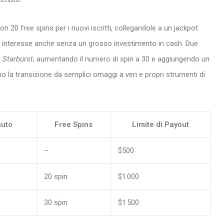
on 20 free spins per i nuovi iscritti, collegandole a un jackpot
re interesse anche senza un grosso investimento in cash. Due
u
Starburst
, aumentando il numero di spin a 30 e aggiungendo un
ono la transizione da semplici omaggi a veri e propri strumenti di
nuto
Free Spins
Limite di Payout
–
$500
20 spin
$1 000
30 spin
$1 500