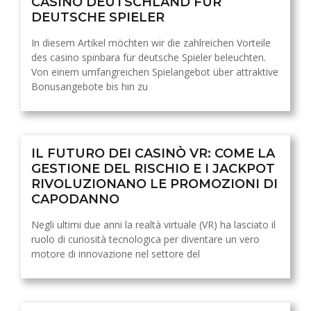
CASINO DEUTSCHLAND FÜR
DEUTSCHE SPIELER
In diesem Artikel möchten wir die zahlreichen Vorteile
des casino spinbara für deutsche Spieler beleuchten.
Von einem umfangreichen Spielangebot über attraktive
Bonusangebote bis hin zu
IL FUTURO DEI CASINÒ VR: COME LA
GESTIONE DEL RISCHIO E I JACKPOT
RIVOLUZIONANO LE PROMOZIONI DI
CAPODANNO
Negli ultimi due anni la realtà virtuale (VR) ha lasciato il
ruolo di curiosità tecnologica per diventare un vero
motore di innovazione nel settore del