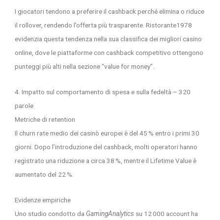
I giocatori tendono a preferire il cashback perché elimina o riduce
il rollover, rendendo l’offerta più trasparente. Ristorante1978
evidenzia questa tendenza nella sua classifica dei migliori casino
online, dove le piattaforme con cashback competitivo ottengono
punteggi più alti nella sezione “value for money”.
4. Impatto sul comportamento di spesa e sulla fedeltà – 320
parole
Metriche di retention
Il churn rate medio dei casinò europei è del 45 % entro i primi 30
giorni. Dopo l’introduzione del cashback, molti operatori hanno
registrato una riduzione a circa 38 %, mentre il Lifetime Value è
aumentato del 22 %.
Evidenze empiriche
Uno studio condotto da
GamingAnalytics
su 12 000 account ha