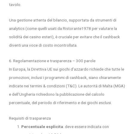
tavolo.
Una gestione attenta del bilancio, supportata da strumenti di
analytics (come quelli usati da Ristorante1978 per valutare la
solidità dei casino esteri), è cruciale per evitare che il cashback
diventi una voce di costo incontrollata.
6. Regolamentazione e trasparenza – 300 parole
In Europa, la Direttiva UE sui giochi d’azzardo richiede che tutte le
promozioni, inclusi i programmi di cashback, siano chiaramente
indicate nei termini & condizioni (T&C). Le autorità di Malta (MGA)
e dell’Ungheria richiedono la pubblicazione del calcolo
percentuale, del periodo di riferimento e dei giochi esclusi.
Requisiti di trasparenza
Percentuale esplicita
: deve essere indicata con