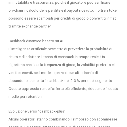
immutabilità e trasparenza, poiché il giocatore può verificare
on‑chain il calcolo delle perdite e il payout ricevuto. Inoltre, i token
possono essere scambiati per crediti di gioco o convertiti in fiat
tramite exchange partner.
Cashback dinamico basato su AI
L’intelligenza artificiale permette di prevedere la probabilità di
churn e di adattare il tasso di cashback in tempo reale. Un
algoritmo analizza la frequenza di gioco, la volatilità preferita e le
vincite recenti; se il modello prevede un alto rischio di
abbandono, aumenta il cashback del 2‑3 % per quel segmento.
Questo approccio rende l’offerta più efficiente, riducendo il costo
medio per retention.
Evoluzione verso “cashback‑plus”
Alcuni operatori stanno combinando il rimborso con scommesse
sportive: i giocatori ottengono un 5 % di cashback su perdite