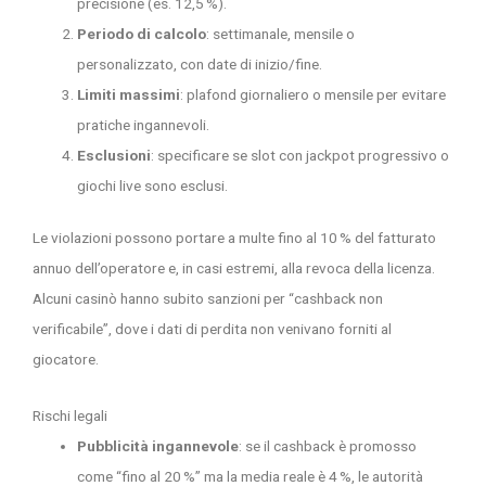
precisione (es. 12,5 %).
Periodo di calcolo
: settimanale, mensile o
personalizzato, con date di inizio/fine.
Limiti massimi
: plafond giornaliero o mensile per evitare
pratiche ingannevoli.
Esclusioni
: specificare se slot con jackpot progressivo o
giochi live sono esclusi.
Le violazioni possono portare a multe fino al 10 % del fatturato
annuo dell’operatore e, in casi estremi, alla revoca della licenza.
Alcuni casinò hanno subito sanzioni per “cashback non
verificabile”, dove i dati di perdita non venivano forniti al
giocatore.
Rischi legali
Pubblicità ingannevole
: se il cashback è promosso
come “fino al 20 %” ma la media reale è 4 %, le autorità