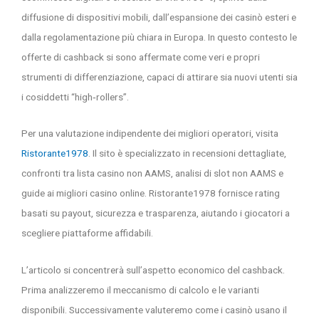
diffusione di dispositivi mobili, dall’espansione dei casinò esteri e
dalla regolamentazione più chiara in Europa. In questo contesto le
offerte di cashback si sono affermate come veri e propri
strumenti di differenziazione, capaci di attirare sia nuovi utenti sia
i cosiddetti “high‑rollers”.
Per una valutazione indipendente dei migliori operatori, visita
Ristorante1978
. Il sito è specializzato in recensioni dettagliate,
confronti tra lista casino non AAMS, analisi di slot non AAMS e
guide ai migliori casino online. Ristorante1978 fornisce rating
basati su payout, sicurezza e trasparenza, aiutando i giocatori a
scegliere piattaforme affidabili.
L’articolo si concentrerà sull’aspetto economico del cashback.
Prima analizzeremo il meccanismo di calcolo e le varianti
disponibili. Successivamente valuteremo come i casinò usano il