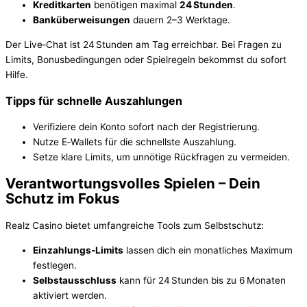
Kreditkarten
benötigen maximal
24 Stunden
.
Banküberweisungen
dauern 2–3 Werktage.
Der Live‑Chat ist 24 Stunden am Tag erreichbar. Bei Fragen zu
Limits, Bonusbedingungen oder Spielregeln bekommst du sofort
Hilfe.
Tipps für schnelle Auszahlungen
Verifiziere dein Konto sofort nach der Registrierung.
Nutze E‑Wallets für die schnellste Auszahlung.
Setze klare Limits, um unnötige Rückfragen zu vermeiden.
Verantwortungsvolles Spielen – Dein
Schutz im Fokus
Realz Casino bietet umfangreiche Tools zum Selbstschutz:
Einzahlungs‑Limits
lassen dich ein monatliches Maximum
festlegen.
Selbstausschluss
kann für 24 Stunden bis zu 6 Monaten
aktiviert werden.