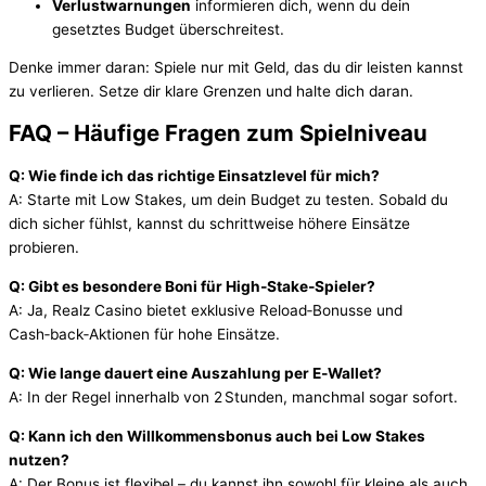
Verlustwarnungen
informieren dich, wenn du dein
gesetztes Budget überschreitest.
Denke immer daran: Spiele nur mit Geld, das du dir leisten kannst
zu verlieren. Setze dir klare Grenzen und halte dich daran.
FAQ – Häufige Fragen zum Spielniveau
Q: Wie finde ich das richtige Einsatzlevel für mich?
A: Starte mit Low Stakes, um dein Budget zu testen. Sobald du
dich sicher fühlst, kannst du schrittweise höhere Einsätze
probieren.
Q: Gibt es besondere Boni für High‑Stake‑Spieler?
A: Ja, Realz Casino bietet exklusive Reload‑Bonusse und
Cash‑back‑Aktionen für hohe Einsätze.
Q: Wie lange dauert eine Auszahlung per E‑Wallet?
A: In der Regel innerhalb von 2 Stunden, manchmal sogar sofort.
Q: Kann ich den Willkommensbonus auch bei Low Stakes
nutzen?
A: Der Bonus ist flexibel – du kannst ihn sowohl für kleine als auch