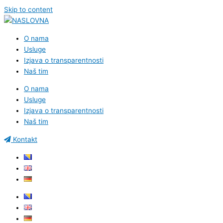
Skip to content
O nama
Usluge
Izjava o transparentnosti
Naš tim
O nama
Usluge
Izjava o transparentnosti
Naš tim
Kontakt