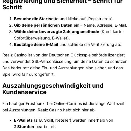
Registrierung und Sicherheit – Schritt für
Schritt
Besuche die Startseite
und klicke auf „Registrieren“.
Gib deine persönlichen Daten
ein – Name, Adresse, E‑Mail.
Wähle deine bevorzugte Zahlungsmethode
(Kreditkarte,
Sofortüberweisung, E‑Wallet).
Bestätige deine E‑Mail
und schließe die Verifizierung ab.
Realz Casino ist von der Deutschen Glücksspielbehörde lizenziert
und verwendet SSL‑Verschlüsselung, um deine Daten zu schützen.
Das bedeutet: deine Ein- und Auszahlungen sind sicher, und das
Spiel wird fair durchgeführt.
Auszahlungsgeschwindigkeit und
Kundenservice
Ein häufiger Frustpunkt bei Online‑Casinos ist die lange Wartezeit
bei Auszahlungen. Realz Casino hebt sich hier ab:
E‑Wallets
(z. B. Skrill, Neteller) werden innerhalb von
2 Stunden
bearbeitet.