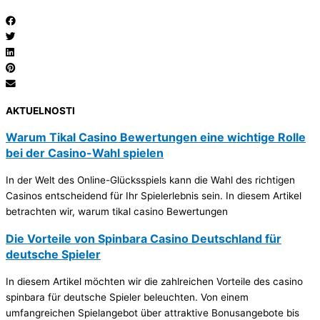
AKTUELNOSTI
Warum Tikal Casino Bewertungen eine wichtige Rolle
bei der Casino-Wahl spielen
In der Welt des Online-Glücksspiels kann die Wahl des richtigen
Casinos entscheidend für Ihr Spielerlebnis sein. In diesem Artikel
betrachten wir, warum tikal casino Bewertungen
Die Vorteile von Spinbara Casino Deutschland für
deutsche Spieler
In diesem Artikel möchten wir die zahlreichen Vorteile des casino
spinbara für deutsche Spieler beleuchten. Von einem
umfangreichen Spielangebot über attraktive Bonusangebote bis