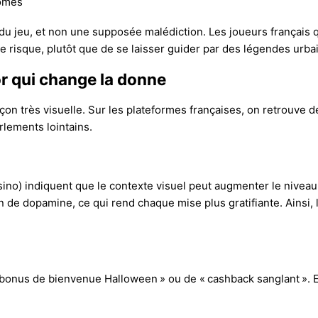
tômes
e du jeu, et non une supposée malédiction. Les joueurs français 
 de risque, plutôt que de se laisser guider par des légendes urba
or qui change la donne
açon très visuelle. Sur les plateformes françaises, on retrouve
rlements lointains.
no) indiquent que le contexte visuel peut augmenter le niveau 
n de dopamine, ce qui rend chaque mise plus gratifiante. Ainsi,
nus de bienvenue Halloween » ou de « cashback sanglant ». Elle