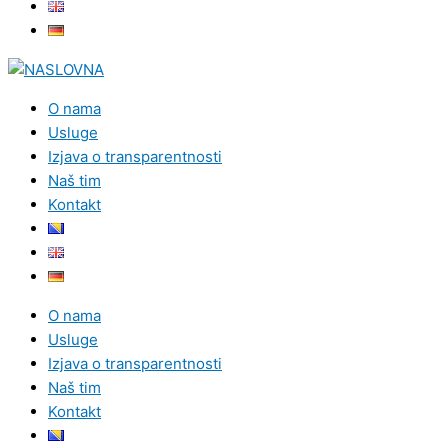
O nama
Usluge
Izjava o transparentnosti
Naš tim
Kontakt
O nama
Usluge
Izjava o transparentnosti
Naš tim
Kontakt