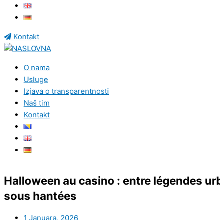
Kontakt
O nama
Usluge
Izjava o transparentnosti
Naš tim
Kontakt
Halloween au casino : entre légendes urba
sous hantées
1 Januara, 2026