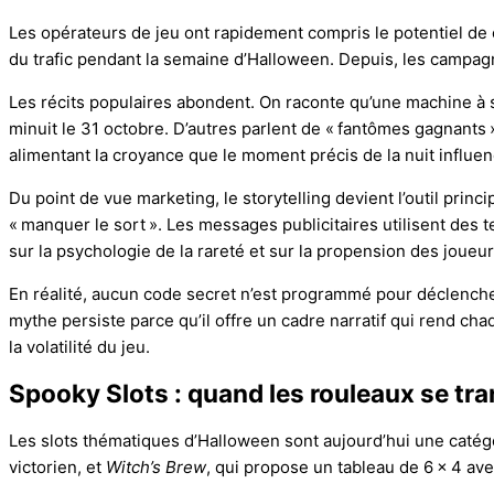
Les opérateurs de jeu ont rapidement compris le potentiel de 
du trafic pendant la semaine d’Halloween. Depuis, les campagn
Les récits populaires abondent. On raconte qu’une machine
minuit le 31 octobre. D’autres parlent de « fantômes gagnants »
alimentant la croyance que le moment précis de la nuit influen
Du point de vue marketing, le storytelling devient l’outil princi
« manquer le sort ». Les messages publicitaires utilisent des
sur la psychologie de la rareté et sur la propension des joue
En réalité, aucun code secret n’est programmé pour déclench
mythe persiste parce qu’il offre un cadre narratif qui rend cha
la volatilité du jeu.
Spooky Slots : quand les rouleaux se t
Les slots thématiques d’Halloween sont aujourd’hui une catégo
victorien, et
Witch’s Brew
, qui propose un tableau de 6 × 4 av