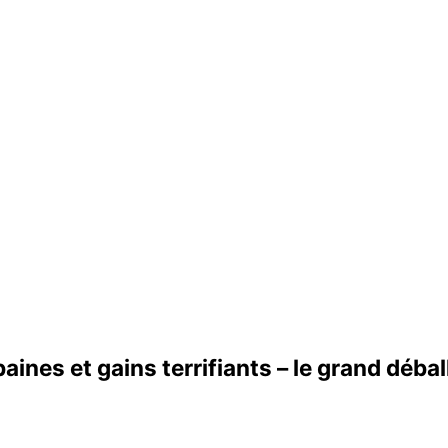
ines et gains terrifiants – le grand débal