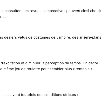
qui consultent les revues comparatives peuvent ainsi choisir
ines.
 des dealers vêtus de costumes de vampire, des arrière‑plans
d’excitation et diminuer la perception du temps. Un décor
 le même jeu de roulette peut sembler plus « rentable »
s suivent toutefois des conditions strictes :