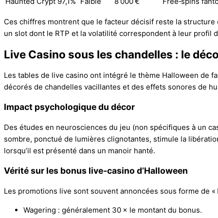
Haunted Crypt
97,1%
Faible
8 000 €
Free‑spins fan
Ces chiffres montrent que le facteur décisif reste la structur
un slot dont le RTP et la volatilité correspondent à leur profil
Live Casino sous les chandelles : le déc
Les tables de live casino ont intégré le thème Halloween de f
décorés de chandelles vacillantes et des effets sonores de hu
Impact psychologique du décor
Des études en neurosciences du jeu (non spécifiques à un casi
sombre, ponctué de lumières clignotantes, stimule la libératio
lorsqu’il est présenté dans un manoir hanté.
Vérité sur les bonus live‑casino d’Halloween
Les promotions live sont souvent annoncées sous forme de « bo
Wagering : généralement 30 × le montant du bonus.