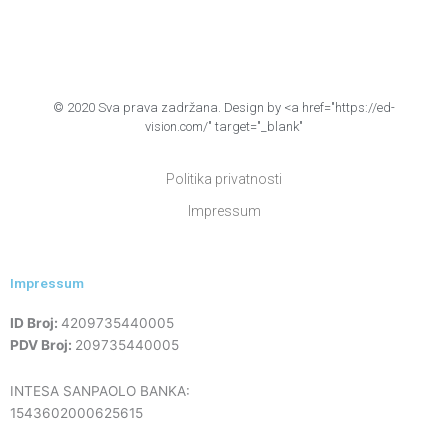
© 2020 Sva prava zadržana. Design by <a href="https://ed-
vision.com/" target="_blank"
Politika privatnosti
Impressum
Impressum
ID Broj:
4209735440005
PDV Broj:
209735440005
INTESA SANPAOLO BANKA:
1543602000625615