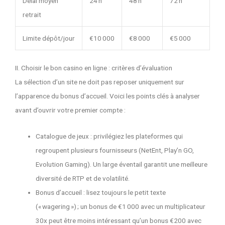
Délai moyen
24 h
48 h
72 h
retrait
Limite dépôt/jour
€10 000
€8 000
€5 000
II. Choisir le bon casino en ligne : critères d’évaluation
La sélection d’un site ne doit pas reposer uniquement sur
l’apparence du bonus d’accueil. Voici les points clés à analyser
avant d’ouvrir votre premier compte :
Catalogue de jeux : privilégiez les plateformes qui
regroupent plusieurs fournisseurs (NetEnt, Play’n GO,
Evolution Gaming). Un large éventail garantit une meilleure
diversité de RTP et de volatilité.
Bonus d’accueil : lisez toujours le petit texte
(« wagering ») ; un bonus de €1 000 avec un multiplicateur
30x peut être moins intéressant qu’un bonus €200 avec