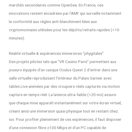
marchés secondaires comme OpenSea. En France, ces
innovations restent encadrées par l’AMF qui surveille notamment
la conformité aux règles anti‑blanchiment liées aux
cryptomonnaies utilisées pour les dépôts/retraits rapides (<10
minutes).
Réalité virtuelle & expériences immersives “phygitales”
Des projets pilotes tels que “VR Casino Paris” permettent aux
joueurs équipés d’un casque Oculus Quest 2 d’entrer dans une
salle virtuelle reproduisant l’intérieur du Palais Garnier avec
tables Live animées par des croupiers réels capturés via motion
capture en temps réel. La latence ultra‑faible (<20 ms) assure
que chaque mise apparaît instantanément sur votre écran virtuel,
créant ainsi une immersion quasi physique tout en restant chez
soi. Pour profiter pleinement de ces expériences, il faut disposer
d’une connexion fibre ≥100 Mbps et d’un PC capable de