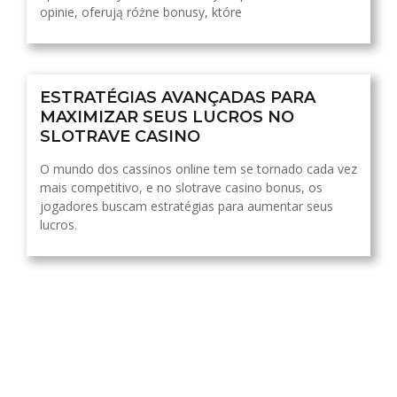
opinie, oferują różne bonusy, które
ESTRATÉGIAS AVANÇADAS PARA
MAXIMIZAR SEUS LUCROS NO
SLOTRAVE CASINO
O mundo dos cassinos online tem se tornado cada vez
mais competitivo, e no slotrave casino bonus, os
jogadores buscam estratégias para aumentar seus
lucros.