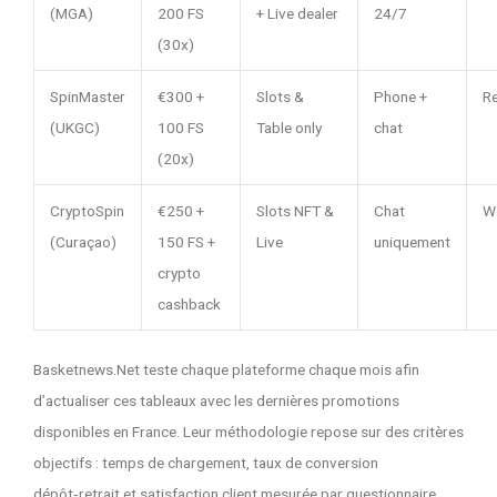
(MGA)
200 FS
+ Live dealer
24/7
(30x)
SpinMaster
€300 +
Slots &
Phone +
R
(UKGC)
100 FS
Table only
chat
(20x)
CryptoSpin
€250 +
Slots NFT &
Chat
W
(Curaçao)
150 FS +
Live
uniquement
crypto
cashback
Basketnews.Net teste chaque plateforme chaque mois afin
d’actualiser ces tableaux avec les dernières promotions
disponibles en France. Leur méthodologie repose sur des critères
objectifs : temps de chargement, taux de conversion
dépôt‑retrait et satisfaction client mesurée par questionnaire