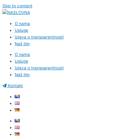
Skip to content
O nama
Usluge
Izjava o transparentnosti
Naš tim
O nama
Usluge
Izjava o transparentnosti
Naš tim
Kontakt