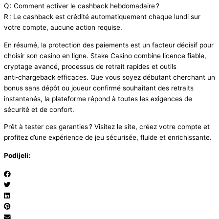
Q : Comment activer le cashback hebdomadaire ?
R : Le cashback est crédité automatiquement chaque lundi sur
votre compte, aucune action requise.
En résumé, la protection des paiements est un facteur décisif pour
choisir son casino en ligne. Stake Casino combine licence fiable,
cryptage avancé, processus de retrait rapides et outils
anti‑chargeback efficaces. Que vous soyez débutant cherchant un
bonus sans dépôt ou joueur confirmé souhaitant des retraits
instantanés, la plateforme répond à toutes les exigences de
sécurité et de confort.
Prêt à tester ces garanties ? Visitez le site, créez votre compte et
profitez d’une expérience de jeu sécurisée, fluide et enrichissante.
Podijeli: