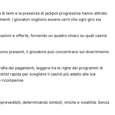
à di temi e la presenza di jackpot progressive hanno attirato
menti. I giocatori vogliono essere certi che ogni giro sia
icazioni e offerte, fornendo un quadro chiaro su quali casinò
 sono presenti, il giocatore può concentrarsi sul divertimento
ografia dei pagamenti, leggere tra le righe dei programmi di
klist rapida per scegliere il casinò più adatto alle tue
ue ricompense.
revedibili, determinando simboli, vincite e volatilità. Senza