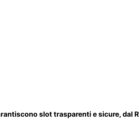
antiscono slot trasparenti e sicure, dal 