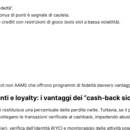
edeltà”.
bonus di punti è segnale di cautela.
rediti con restrizioni di gioco (solo slot a bassa volatilità).
 slot non AAMS che offrono programmi di fedeltà davvero vantaggi
ti e loyalty: i vantaggi dei “cash‑back sic
é restituisce una percentuale delle perdite nette. Tuttavia, se 
i collegano le transazioni verificate al cashback, impedendo abu
ri, verifica dell’identità (KYC) e monitoraggio delle attività sos