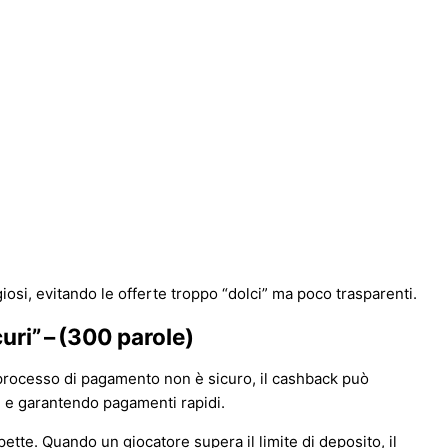
osi, evitando le offerte troppo “dolci” ma poco trasparenti.
uri” – (300 parole)
il processo di pagamento non è sicuro, il cashback può
si e garantendo pagamenti rapidi.
pette. Quando un giocatore supera il limite di deposito, il