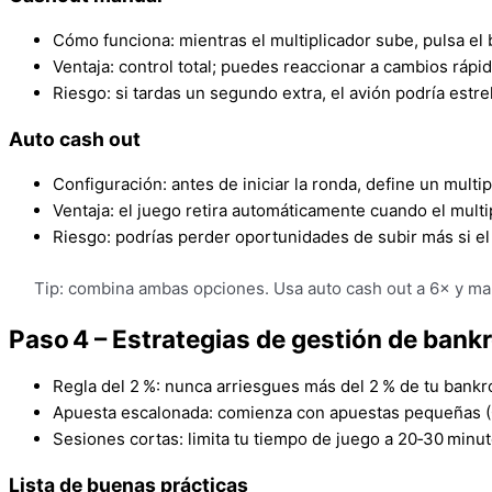
Cómo funciona: mientras el multiplicador sube, pulsa el
Ventaja: control total; puedes reaccionar a cambios rápid
Riesgo: si tardas un segundo extra, el avión podría estre
Auto cash out
Configuración: antes de iniciar la ronda, define un multip
Ventaja: el juego retira automáticamente cuando el multi
Riesgo: podrías perder oportunidades de subir más si el
Tip: combina ambas opciones. Usa auto cash out a 6× y mant
Paso 4 – Estrategias de gestión de bankr
Regla del 2 %: nunca arriesgues más del 2 % de tu bankro
Apuesta escalonada: comienza con apuestas pequeñas (0
Sesiones cortas: limita tu tiempo de juego a 20‑30 minuto
Lista de buenas prácticas