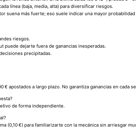
da línea (baja, media, alta) para diversificar riesgos.
otor suena más fuerte; eso suele indicar una mayor probabilidad
randes riesgos.
out puede dejarte fuera de ganancias inesperadas.
 decisiones precipitadas.
00 € apostados a largo plazo. No garantiza ganancias en cada se
uesta?
bjetivo de forma independiente.
al?
a (0,10 €) para familiarizarte con la mecánica sin arriesgar mu