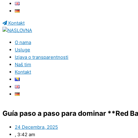
Kontakt
O nama
Usluge
Izjava o transparentnosti
Naš tim
Kontakt
Guía paso a paso para dominar **Red Bar
24 Decembra, 2025
,
3:42 am