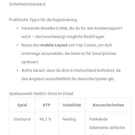
Sicherheitsstandard.
Praktische Tipps für die Registrierung
Verwende dieselbe E‑Mail, die du für den Kundensupport
nutzt – das beschleunigt mögliche Rückfragen.
Nutze das
mobile Layout
von Yep Casino, um dich
unterwegs anzumelden; die Seite ist für Smartphones
optimiert.
Achte darauf, dass du dich in Deutschland befindest, da
das Angebot ausschließlich für deutsche Spieler gilt.
Spielauswahl: NetEnt‑Slots im Detail
Spiel
RTP
Volatilität
Besonderheiten
Starburst
96,1 %
Niedrig
Funkelnde
Edelsteine, einfache