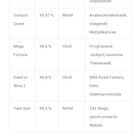
Gewinnlinien
Gonzo’s
95,97 %
Mittel
Avalanche‑Mechanik,
Quest
steigende
Multiplikatoren
Mega
96,6 %
Hoch
Progressiver
Fortune
Jackpot, luxuriöse
Themenwelt
Dead or
96,8 %
Hoch
Wild‑Road‑Feature,
Alive 2
hohe
Gewinnpotenziale
Twin Spin
96,5 %
Mittel
243 Wege,
synchronisierte
Walzen