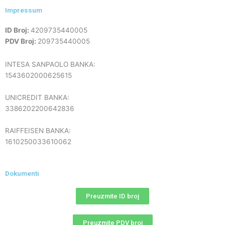
Impressum
ID Broj:
4209735440005
PDV Broj:
209735440005
INTESA SANPAOLO BANKA:
1543602000625615
UNICREDIT BANKA:
3386202200642836
RAIFFEISEN BANKA:
1610250033610062
Dokumenti
Preuzmite ID broj
Preuzmite PDV broj