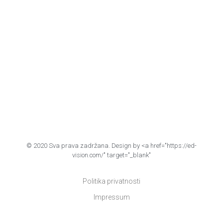
© 2020 Sva prava zadržana. Design by <a href="https://ed-
vision.com/" target="_blank"
Politika privatnosti
Impressum