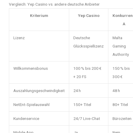
Vergleich: Yep Casino vs. andere deutsche Anbieter
Kriterium
Yep Casino
Konkurren
A
Lizenz
Deutsche
Malta
Glücksspiellizenz
Gaming
Authority
Willkommensbonus
100 % bis 200 €
150 % bis
+ 20 FS
300 €
Auszahlungsgeschwindigkeit
24 h
48 h
NetEnt‑Spielauswahl
150+ Titel
80+ Titel
Kundenservice
24/7 Live‑Chat
Bürozeiten
Mobile App
Ja,
Nein