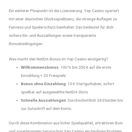
Ein weiterer Pluspunkt ist die Lizenzierung: Yep Casino operiert
mit einer deutschen Glücksspiellizenz, die strenge Auflagen zu
Fairness und Spielerschutz beinhaltet. Das bedeutet für dich
sichere Ein- und Auszahlungen sowie transparente
Bonusbedingungen.
Was macht den NetEnt‑Bonus im Yep Casino einzigartig?
Willkommensbonus
: 100 % bis 200 € auf die erste
Einzahlung + 20 Freispiele.
Bonus ohne Einzahlung
: 10 € Startguthaben, sofort
spielbar auf ausgewählte NetEnt‑Slots.
Schnelle Auszahlungen
: Durchschnittlich 24 Stunden bis
zur Gutschrift auf dein Konto.
Durch diese Kombination aus hoher Spielqualität, attraktiven Boni
und zuverlässigem Service löst Yep Casino ein häufiges Problem