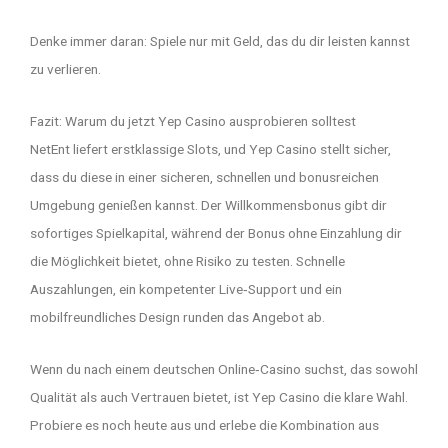
Denke immer daran: Spiele nur mit Geld, das du dir leisten kannst
zu verlieren.
Fazit: Warum du jetzt Yep Casino ausprobieren solltest
NetEnt liefert erstklassige Slots, und Yep Casino stellt sicher,
dass du diese in einer sicheren, schnellen und bonusreichen
Umgebung genießen kannst. Der Willkommensbonus gibt dir
sofortiges Spielkapital, während der Bonus ohne Einzahlung dir
die Möglichkeit bietet, ohne Risiko zu testen. Schnelle
Auszahlungen, ein kompetenter Live‑Support und ein
mobilfreundliches Design runden das Angebot ab.
Wenn du nach einem deutschen Online‑Casino suchst, das sowohl
Qualität als auch Vertrauen bietet, ist Yep Casino die klare Wahl.
Probiere es noch heute aus und erlebe die Kombination aus