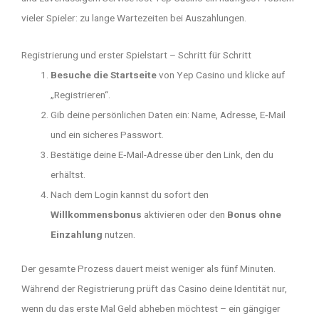
vieler Spieler: zu lange Wartezeiten bei Auszahlungen.
Registrierung und erster Spielstart – Schritt für Schritt
Besuche die Startseite
von Yep Casino und klicke auf
„Registrieren“.
Gib deine persönlichen Daten ein: Name, Adresse, E‑Mail
und ein sicheres Passwort.
Bestätige deine E‑Mail-Adresse über den Link, den du
erhältst.
Nach dem Login kannst du sofort den
Willkommensbonus
aktivieren oder den
Bonus ohne
Einzahlung
nutzen.
Der gesamte Prozess dauert meist weniger als fünf Minuten.
Während der Registrierung prüft das Casino deine Identität nur,
wenn du das erste Mal Geld abheben möchtest – ein gängiger