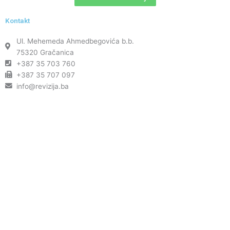
Kontakt
Ul. Mehemeda Ahmedbegovića b.b.
75320 Gračanica
+387 35 703 760
+387 35 707 097
info@revizija.ba