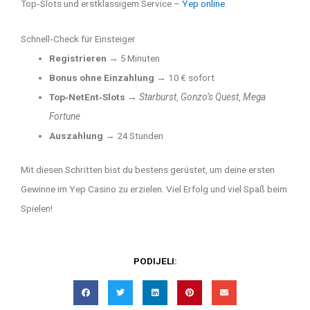
Top‑Slots und erstklassigem Service –
Yep online
.
Schnell‑Check für Einsteiger
Registrieren
→ 5 Minuten
Bonus ohne Einzahlung
→ 10 € sofort
Top‑NetEnt‑Slots
→
Starburst
,
Gonzo’s Quest
,
Mega
Fortune
Auszahlung
→ 24 Stunden
Mit diesen Schritten bist du bestens gerüstet, um deine ersten
Gewinne im Yep Casino zu erzielen. Viel Erfolg und viel Spaß beim
Spielen!
PODIJELI: