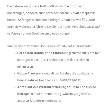
Die Tabelle zeigt, dass NetEnt‑Slots nicht nur optisch
überzeugen, sondern auch unterschiedliche Volatilitätsprofile
bieten. Anfänger sollten mit niedriger Volatilität wie
Starburst
starten, während erfahrene Spieler bei hoher Volatilität wie
Dead
or Alive 2
höhere Gewinne anstreben können.
Wie du den maximalen Bonus aus NetEnt‑Slots herausholst
Setze den Bonus ohne Einzahlung
zuerst auf Slots mit
niedriger bis mittlerer Volatilität, um das Risiko zu
minimieren.
Nutze Freispiele
gezielt bei Spielen, die zusätzliche
Bonusfeatures besitzen (z. B.
Gonzo’s Quest
).
Achte auf die Wettanforderungen
: Beim Yep Casino
betragen sie 30 × Bonusbetrag, was im Vergleich zu
anderen Anbietern moderat ist.