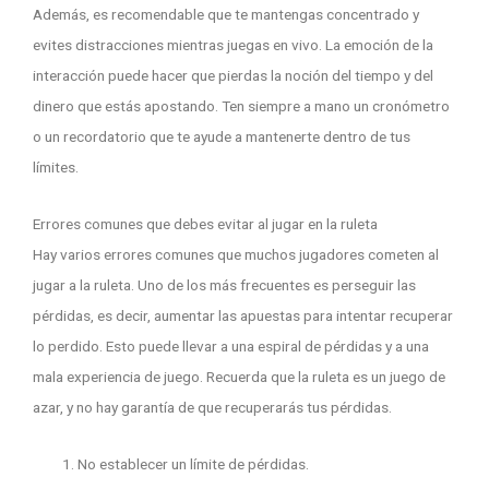
Además, es recomendable que te mantengas concentrado y
evites distracciones mientras juegas en vivo. La emoción de la
interacción puede hacer que pierdas la noción del tiempo y del
dinero que estás apostando. Ten siempre a mano un cronómetro
o un recordatorio que te ayude a mantenerte dentro de tus
límites.
Errores comunes que debes evitar al jugar en la ruleta
Hay varios errores comunes que muchos jugadores cometen al
jugar a la ruleta. Uno de los más frecuentes es perseguir las
pérdidas, es decir, aumentar las apuestas para intentar recuperar
lo perdido. Esto puede llevar a una espiral de pérdidas y a una
mala experiencia de juego. Recuerda que la ruleta es un juego de
azar, y no hay garantía de que recuperarás tus pérdidas.
No establecer un límite de pérdidas.