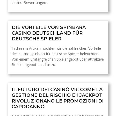
casino Bewertungen
DIE VORTEILE VON SPINBARA
CASINO DEUTSCHLAND FÜR
DEUTSCHE SPIELER
In diesem Artikel möchten wir die zahlreichen Vorteile
des casino spinbara für deutsche Spieler beleuchten.
Von einem umfangreichen Spielangebot über attraktive
Bonusangebote bis hin zu
IL FUTURO DEI CASINÒ VR: COME LA
GESTIONE DEL RISCHIO E I JACKPOT
RIVOLUZIONANO LE PROMOZIONI DI
CAPODANNO