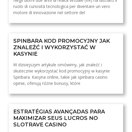
Negli ultimi due anni la realtà virtuale (VR) ha lasciato il
ruolo di curiosità tecnologica per diventare un vero
motore di innovazione nel settore del
SPINBARA KOD PROMOCYJNY JAK
ZNALEŹĆ I WYKORZYSTAĆ W
KASYNIE
W dzisiejszym artykule omówimy, jak znaleźć i
skutecznie wykorzystać kod promocyjny w kasynie
Spinbara. Kasyna online, takie jak spinbara casino
opinie, oferują różne bonusy, które
ESTRATÉGIAS AVANÇADAS PARA
MAXIMIZAR SEUS LUCROS NO
SLOTRAVE CASINO