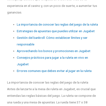
experiencia en el casino y, con un poco de suerte, a aumentar tus
ganancias.
La importancia de conocer las reglas del juego de la ruleta
Estrategias de apuestas que puedes utilizar en Jugabet
Gestión del bankroll: Cómo establecer límites y ser
responsable
Aprovechando los bonos y promociones en Jugabet
Consejos prácticos para jugar a la ruleta en vivo en
Jugabet
Errores comunes que debes evitar al jugar en la ruleta
La importancia de conocer las reglas del juego de la ruleta
Antes de lanzarte a la mesa de ruleta en Jugabet, es crucial que
entiendas las reglas básicas del juego. La ruleta se compone de
una rueda y una mesa de apuestas. La rueda tiene 37 o 38