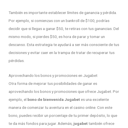
También es importante establecer límites de ganancia y pérdida.
Por ejemplo, si comienzas con un bankroll de $100, podrías
decidir que si llegas a ganar $50, te retiras con tus ganancias. Del
mismo modo, si pierdes $50, es hora de parar y tomar un
descanso. Esta estrategia te ayudará a ser más consciente de tus
decisiones y evitar caer en la trampa de tratar de recuperar tus
pérdidas.
Aprovechando los bonos y promociones en Jugabet
Otra forma de mejorar tus posibilidades de ganar es
aprovechando los bonos y promociones que ofrece Jugabet. Por
ejemplo, el
bono de bienvenida Jugabet
es una excelente
manera de comenzar tu aventura en el casino online. Con este
bono, puedes recibir un porcentaje de tu primer depósito, lo que
te da más fondos para jugar. Además,
jugabet
también ofrece