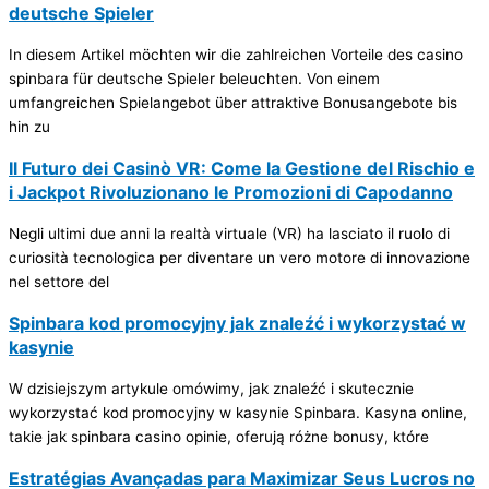
deutsche Spieler
In diesem Artikel möchten wir die zahlreichen Vorteile des casino
spinbara für deutsche Spieler beleuchten. Von einem
umfangreichen Spielangebot über attraktive Bonusangebote bis
hin zu
Il Futuro dei Casinò VR: Come la Gestione del Rischio e
i Jackpot Rivoluzionano le Promozioni di Capodanno
Negli ultimi due anni la realtà virtuale (VR) ha lasciato il ruolo di
curiosità tecnologica per diventare un vero motore di innovazione
nel settore del
Spinbara kod promocyjny jak znaleźć i wykorzystać w
kasynie
W dzisiejszym artykule omówimy, jak znaleźć i skutecznie
wykorzystać kod promocyjny w kasynie Spinbara. Kasyna online,
takie jak spinbara casino opinie, oferują różne bonusy, które
Estratégias Avançadas para Maximizar Seus Lucros no