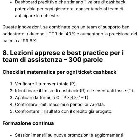
Dashboard predittive che stimano il valore di cashback
potenziale per ogni giocatore, consentendo al team di
anticipare le richieste.
Queste innovazioni, se combinate con un team di supporto ben
addestrato, riducono il TTR del 40 % e aumentano la precisione del
calcolo al 99,8 %.
8. Lezioni apprese e best practice per i
team di assistenza – 300 parole
Checklist matematica per ogni ticket cashback
Verificare il turnover totale (P).
Identificare il tasso di cashback (R) e le eventuali tasse (T).
Applicare la formula C = P × R × (1 – T).
Controllare limiti massimi e periodi di validità.
Confrontare il risultato con il credito già erogato.
Formazione continua
Sessioni mensili su nuove promozioni e aggiornamenti