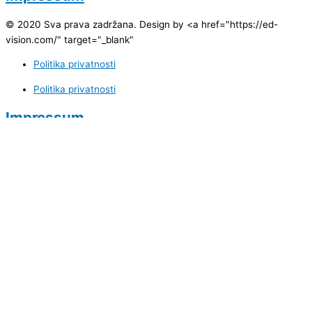
© 2020 Sva prava zadržana. Design by <a href="https://ed-
vision.com/" target="_blank"
Politika privatnosti
Politika privatnosti
Impressum
Impressum
ID Broj:
4209735440005
PDV Broj:
209735440005
INTESA SANPAOLO BANKA:
1543602000625615
UNICREDIT BANKA:
3386202200642836