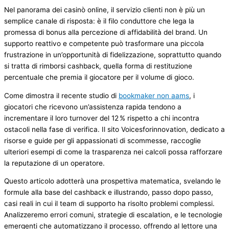
Nel panorama dei casinò online, il servizio clienti non è più un
semplice canale di risposta: è il filo conduttore che lega la
promessa di bonus alla percezione di affidabilità del brand. Un
supporto reattivo e competente può trasformare una piccola
frustrazione in un’opportunità di fidelizzazione, soprattutto quando
si tratta di rimborsi cashback, quella forma di restituzione
percentuale che premia il giocatore per il volume di gioco.
Come dimostra il recente studio di
bookmaker non aams
, i
giocatori che ricevono un’assistenza rapida tendono a
incrementare il loro turnover del 12 % rispetto a chi incontra
ostacoli nella fase di verifica. Il sito Voicesforinnovation, dedicato a
risorse e guide per gli appassionati di scommesse, raccoglie
ulteriori esempi di come la trasparenza nei calcoli possa rafforzare
la reputazione di un operatore.
Questo articolo adotterà una prospettiva matematica, svelando le
formule alla base del cashback e illustrando, passo dopo passo,
casi reali in cui il team di supporto ha risolto problemi complessi.
Analizzeremo errori comuni, strategie di escalation, e le tecnologie
emergenti che automatizzano il processo, offrendo al lettore una