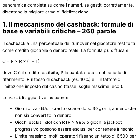
panoramica completa su come i numeri, se gestiti correttamente,
diventano la migliore arma di fidelizzazione.
1. Il meccanismo del cashback: formule di
base e variabili critiche – 260 parole
Il cashback è una percentuale del turnover del giocatore restituita
come credito giocabile o denaro reale. La formula più diffusa è:
C = P × R × (1 – T)
dove C è il credito restituito, P la puntata totale nel periodo di
riferimento, R il tasso di cashback (es. 10 %) e T il fattore di
limitazione imposto dal casinò (tasse, soglie massime, ecc.).
Le variabili aggiuntive includono:
Giorni di validità: il credito scade dopo 30 giorni, a meno che
non sia convertito in denaro.
Giochi esclusi: slot con RTP > 98 % o giochi a jackpot
progressivo possono essere esclusi per contenere il rischio.
Limite massimo: molti operatori fissano un tetto di € 500 per