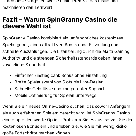
Durch diese Vorgehensweise minimieren Sie das Risiko und
maximieren den Lernwert.
Fazit – Warum SpinGranny Casino die
clevere Wahl ist
SpinGranny Casino kombiniert ein umfangreiches kostenloses
Spielangebot, einen attraktiven Bonus ohne Einzahlung und
schnelle Auszahlungen. Die Lizenzierung durch die Malta Gaming
Authority und die strengen Sicherheitsstandards geben Ihnen
zusätzliche Sicherheit.
Einfacher Einstieg dank Bonus ohne Einzahlung.
Breite Spielauswahl von Slots bis Live‑Dealer.
Schnelle Geldflüsse und kompetenter Support.
Mobile Optimierung für Spielen unterwegs.
Wenn Sie ein neues Online‑Casino suchen, das sowohl Anfängern
als auch erfahrenen Spielern gerecht wird, ist SpinGranny Casino
eine empfehlenswerte Option. Probieren Sie es aus, setzen Sie den
kostenlosen Bonus ein und erleben Sie, wie Sie mit wenig Risiko
große Fortschritte machen können.