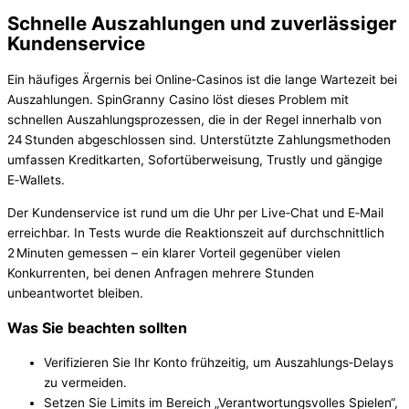
Schnelle Auszahlungen und zuverlässiger
Kundenservice
Ein häufiges Ärgernis bei Online‑Casinos ist die lange Wartezeit bei
Auszahlungen. SpinGranny Casino löst dieses Problem mit
schnellen Auszahlungsprozessen, die in der Regel innerhalb von
24 Stunden abgeschlossen sind. Unterstützte Zahlungsmethoden
umfassen Kreditkarten, Sofortüberweisung, Trustly und gängige
E‑Wallets.
Der Kundenservice ist rund um die Uhr per Live‑Chat und E‑Mail
erreichbar. In Tests wurde die Reaktionszeit auf durchschnittlich
2 Minuten gemessen – ein klarer Vorteil gegenüber vielen
Konkurrenten, bei denen Anfragen mehrere Stunden
unbeantwortet bleiben.
Was Sie beachten sollten
Verifizieren Sie Ihr Konto frühzeitig, um Auszahlungs‑Delays
zu vermeiden.
Setzen Sie Limits im Bereich „Verantwortungsvolles Spielen“,