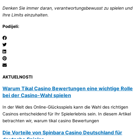
Denken Sie immer daran, verantwortungsbewusst zu spielen und
Ihre Limits einzuhalten.
Podijeli:
AKTUELNOSTI
Warum Tikal Casino Bewertungen eine wichtige Rolle
bei der Casino-Wahl spielen
In der Welt des Online-Glücksspiels kann die Wahl des richtigen
Casinos entscheidend für Ihr Spielerlebnis sein. In diesem Artikel
betrachten wir, warum tikal casino Bewertungen
Die Vorteile von Spinbara Casino Deutschland für