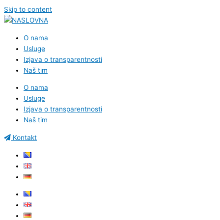
Skip to content
O nama
Usluge
Izjava o transparentnosti
Naš tim
O nama
Usluge
Izjava o transparentnosti
Naš tim
Kontakt