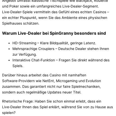
Angebot umfasst klassische Tischspiele wie Blackjack, Roulette
und Poker sowie ein umfangreiches Live‑Dealer‑Segment.
Live‑Dealer‑Spiele vermitteln das Gefühl eines echten Casinos –
ein echter Pluspunkt, wenn Sie das Ambiente eines physischen
Spielhauses schätzen.
Warum Live‑Dealer bei SpinGranny besonders sind
HD-Streaming – Klare Bildqualität, geringe Latenz.
Mehrsprachige Croupiers – Deutsche Dealer stehen Ihnen
zur Verfügung.
Interaktive Chat‑Funktion – Fragen Sie direkt während des
Spiels.
Darüber hinaus arbeitet das Casino mit namhaften
Software‑Providern wie NetEnt, Microgaming und Evolution
zusammen. Das garantiert nicht nur faire Spielmechaniken,
sondern auch regelmäßige Updates neuer Titel.
Rhetorische Frage: Haben Sie schon einmal erlebt, dass ein
Live‑Dealer Ihnen das Spiel erklärt, während Sie von zu Hause aus
spielen?