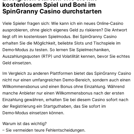
kostenlosem Spiel und Boni im
SpinGranny Casino durchstarten
Viele Spieler fragen sich: Wie kann ich ein neues Online‑Casino
ausprobieren, ohne gleich eigenes Geld zu riskieren? Die Antwort
liegt oft im kostenlosen Spielmodus. Bei SpinGranny Casino
erhalten Sie die Möglichkeit, beliebte Slots und Tischspiele im
Demo‑Modus zu testen. So lernen Sie Spielmechaniken,
Auszahlungsquoten (RTP) und Volatilität kennen, bevor Sie echtes
Geld einsetzen.
Im Vergleich zu anderen Plattformen bietet das SpinGranny Casino
nicht nur einen umfangreichen Demo‑Bereich, sondern auch einen
Willkommensbonus und einen Bonus ohne Einzahlung. Während
manche Anbieter nur einen Willkommensbonus nach der ersten
Einzahlung gewähren, erhalten Sie bei diesem Casino sofort nach
der Registrierung ein Startguthaben, das Sie sofort im
Demo‑Modus einsetzen können.
Warum ist das wichtig?
– Sie vermeiden teure Fehlentscheidungen.