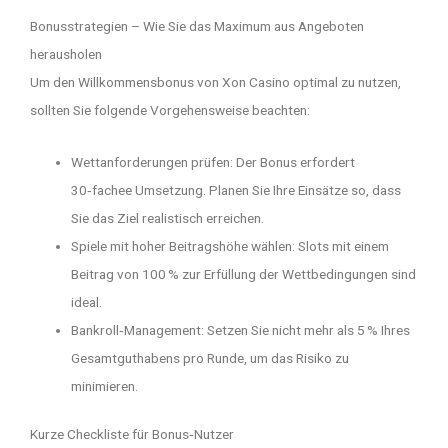
Bonusstrategien – Wie Sie das Maximum aus Angeboten
herausholen
Um den Willkommensbonus von Xon Casino optimal zu nutzen,
sollten Sie folgende Vorgehensweise beachten:
Wettanforderungen prüfen: Der Bonus erfordert
30‑fachee Umsetzung. Planen Sie Ihre Einsätze so, dass
Sie das Ziel realistisch erreichen.
Spiele mit hoher Beitragshöhe wählen: Slots mit einem
Beitrag von 100 % zur Erfüllung der Wettbedingungen sind
ideal.
Bankroll‑Management: Setzen Sie nicht mehr als 5 % Ihres
Gesamtguthabens pro Runde, um das Risiko zu
minimieren.
Kurze Checkliste für Bonus‑Nutzer