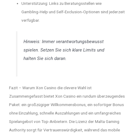
Unterstützung: Links zu Beratungsstellen wie
Gambling‑Help und Self‑Exclusion‑Optionen sind jederzeit
verfügbar.
Hinweis: Immer verantwortungsbewusst
spielen. Setzen Sie sich klare Limits und
halten Sie sich daran.
Fazit – Warum Xon Casino die clevere Wahl ist
Zusammengefasst bietet Xon Casino ein rundum überzeugendes
Paket: ein großzügiger Willkommensbonus, ein sofortiger Bonus
ohne Einzahlung, schnelle Auszahlungen und ein umfangreiches
Spielangebot von Top‑Anbietern. Die Lizenz der Malta Gaming
Authority sorgt für Vertrauenswürdigkeit, während das mobile