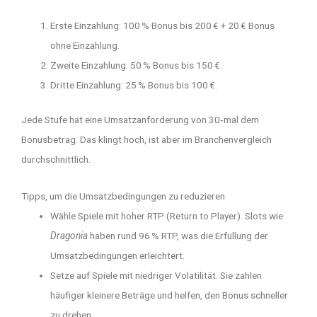
Erste Einzahlung: 100 % Bonus bis 200 € + 20 € Bonus
ohne Einzahlung.
Zweite Einzahlung: 50 % Bonus bis 150 €.
Dritte Einzahlung: 25 % Bonus bis 100 €.
Jede Stufe hat eine Umsatzanforderung von 30‑mal dem
Bonusbetrag. Das klingt hoch, ist aber im Branchenvergleich
durchschnittlich.
Tipps, um die Umsatzbedingungen zu reduzieren
Wähle Spiele mit hoher RTP (Return to Player). Slots wie
Dragonia
haben rund 96 % RTP, was die Erfüllung der
Umsatzbedingungen erleichtert.
Setze auf Spiele mit niedriger Volatilität. Sie zahlen
häufiger kleinere Beträge und helfen, den Bonus schneller
zu drehen.