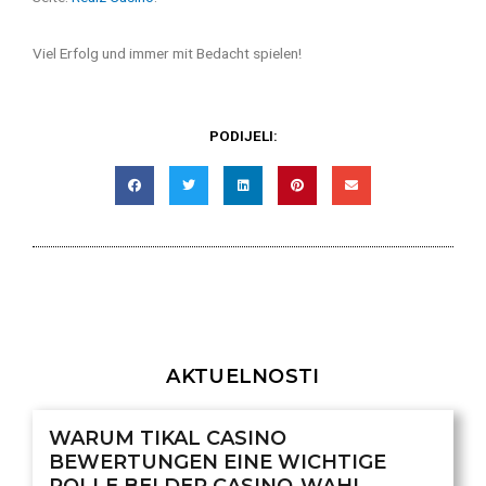
Viel Erfolg und immer mit Bedacht spielen!
PODIJELI:
AKTUELNOSTI
WARUM TIKAL CASINO
BEWERTUNGEN EINE WICHTIGE
ROLLE BEI DER CASINO-WAHL