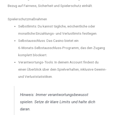
Bezug auf Fairness, Sicherheit und Spielerschutz einhält.
Spielerschutzmaßnahmen
Selbstlimits: Du kannst tägliche, wöchentliche oder
monatliche Einzahlungs‑ und Verlustlimits festlegen.
Selbstausschluss: Das Casino bietet ein
6‑Monats‑Selbstausschluss‑Programm, das den Zugang
komplett blockiert.
Verantwortungs‑Tools: In deinem Account findest du
einen Überblick über dein Spielverhalten, inklusive Gewinn‑
und Verluststatistiken.
Hinweis: Immer verantwortungsbewusst
spielen. Setze dir klare Limits und halte dich
daran.