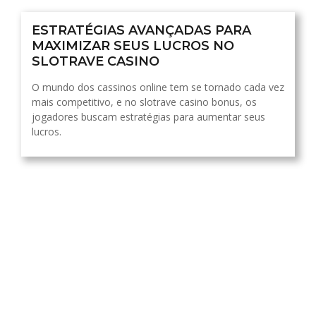
ESTRATÉGIAS AVANÇADAS PARA
MAXIMIZAR SEUS LUCROS NO
SLOTRAVE CASINO
O mundo dos cassinos online tem se tornado cada vez
mais competitivo, e no slotrave casino bonus, os
jogadores buscam estratégias para aumentar seus
lucros.