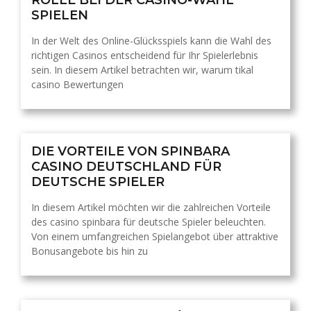
SPIELEN
In der Welt des Online-Glücksspiels kann die Wahl des
richtigen Casinos entscheidend für Ihr Spielerlebnis
sein. In diesem Artikel betrachten wir, warum tikal
casino Bewertungen
DIE VORTEILE VON SPINBARA
CASINO DEUTSCHLAND FÜR
DEUTSCHE SPIELER
In diesem Artikel möchten wir die zahlreichen Vorteile
des casino spinbara für deutsche Spieler beleuchten.
Von einem umfangreichen Spielangebot über attraktive
Bonusangebote bis hin zu