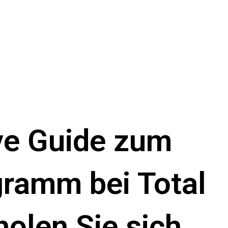
ive Guide zum
ramm bei Total
holen Sie sich