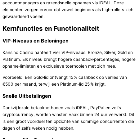
accountmanagers en razendsnelle opnames via iDEAL. Deze
elementen zorgen ervoor dat zowel beginners als high‑rollers zich
gewaardeerd voelen.
Kernfuncties en Functionaliteit
VIP‑Niveaus en Beloningen
Kansino Casino hanteert vier VIP‑niveaus: Bronze, Silver, Gold en
Platinum. Elk niveau brengt hogere cashback‑percentages, hogere
opname‑limieten en exclusieve toernooien met zich mee.
Voorbeeld: Een Gold‑lid ontvangt 15 % cashback op verlies van
€500 per maand, terwijl een Platinum‑lid 25 % krijgt.
Snelle Uitbetalingen
Dankzij lokale betaalmethoden zoals iDEAL, PayPal en zelfs
cryptocurrency, worden winsten vaak binnen 24 uur verwerkt. Dit
is een groot voordeel ten opzichte van sommige concurrenten die
dagen of zelfs weken nodig hebben.