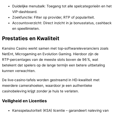
Duidelijke menubalk: Toegang tot alle spelcategorieën en het
VIP‑dashboard.
Zoekfunctie: Filter op provider, RTP of populariteit.
Accountoverzicht: Direct inzicht in je bonusstatus, cashback
en speellimieten.
Prestaties en Kwaliteit
Kansino Casino werkt samen met top‑softwareleveranciers zoals
NetEnt, Microgaming en Evolution Gaming. Hierdoor zijn de
RTP‑percentages van de meeste slots boven de 96 %, wat
betekent dat spelers op de lange termijn een betere uitbetaling
kunnen verwachten.
De live‑casino‑tafels worden gestreamd in HD‑kwaliteit met
meerdere camerahoeken, waardoor je een authentieke
casinobeleving krijgt zonder je huis te verlaten.
Veiligheid en Licenties
Kansspelautoriteit (KSA) licentie – garandeert naleving van