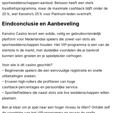
sportweddenschappen‑aanbod. Betsson heeft een sterk
loyaliteitsprogramma, maar de maximale cashback blijft onder de
20 %, wat Kansino’s 25 % voor Platinum‑leden overtreft.
Eindconclusie en Aanbeveling
Kansino Casino levert een solide, veilig en gebruiksvriendelijk
platform voor Nederlandse spelers die zowel van slots als
sportweddenschappen houden. Het VIP‑programma is een van de
sterkste in de markt, met duidelijke voordelen die je bankroll
kunnen laten groeien en je speelplezier verhogen.
Voor wie is dit casino geschikt?
– Beginnende spelers die een eenvoudige registratie en snelle
uitbetalingen zoeken.
– Ervaren high‑rollers die profiteren van hoge
cashback‑percentages en persoonlijke service.
– Sportliefhebbers die naast slots ook live weddenschappen willen
plaatsen.
Ben je klaar om je spel naar een hoger niveau te tillen? Ontdek zelf
de voordelen van het VIP‑programma en ervaar de snelle,