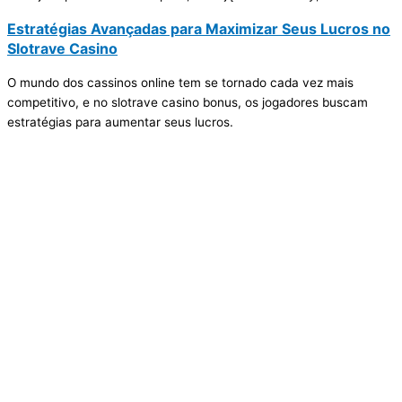
Estratégias Avançadas para Maximizar Seus Lucros no
Slotrave Casino
O mundo dos cassinos online tem se tornado cada vez mais
competitivo, e no slotrave casino bonus, os jogadores buscam
estratégias para aumentar seus lucros.