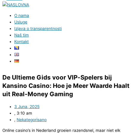
O nama
Usluge
Izjava o transparentnosti
Naš tim
Kontakt
De Ultieme Gids voor VIP‑Spelers bij
Kansino Casino: Hoe je Meer Waarde Haalt
uit Real‑Money Gaming
3 Juna, 2025
,
3:10 am
,
Nekategorisano
Online casino’s in Nederland groeien razendsnel, maar niet elk