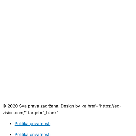
© 2020 Sva prava zadržana. Design by <a href="https://ed-
vision.com/" target="_blank"
Politika privatnosti
Politika privatnosti