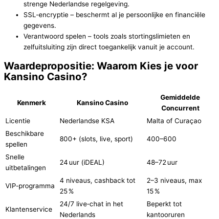
strenge Nederlandse regelgeving.
SSL‑encryptie – beschermt al je persoonlijke en financiële
gegevens.
Verantwoord spelen – tools zoals stortingslimieten en
zelfuitsluiting zijn direct toegankelijk vanuit je account.
Waardepropositie: Waarom Kies je voor
Kansino Casino?
Gemiddelde
Kenmerk
Kansino Casino
Concurrent
Licentie
Nederlandse KSA
Malta of Curaçao
Beschikbare
800+ (slots, live, sport)
400–600
spellen
Snelle
24 uur (iDEAL)
48–72 uur
uitbetalingen
4 niveaus, cashback tot
2–3 niveaus, max
VIP‑programma
25 %
15 %
24/7 live‑chat in het
Beperkt tot
Klantenservice
Nederlands
kantooruren