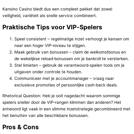
Kansino Casino biedt dus een compleet pakket dat zowel
veiligheid, variëteit als snelle service combineert.
Praktische Tips voor VIP‑Spelers
Speel consistent – regelmatige inzet verhoogt je kansen om
naar een hoger VIP‑niveau te stijgen.
Maak gebruik van bonussen – claim de welkomstbonus en
de wekelijkse reload‑bonussen om je bankroll te versterken.
Stel limieten – gebruik de verantwoord‑spelen tools om je
uitgaven onder controle te houden.
Communiceer met je accountmanager – vraag naar
exclusieve promoties of persoonlijke cash‑back deals.
Rhetorical Question: Heb je ooit nagedacht waarom sommige
spelers sneller door de VIP‑rangen klimmen dan anderen? Het
antwoord ligt vaak in een slimme inzetstrategie gecombineerd met
het benutten van alle beschikbare bonussen.
Pros & Cons