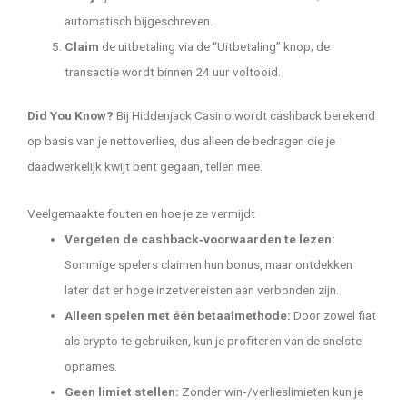
automatisch bijgeschreven.
Claim
de uitbetaling via de “Uitbetaling” knop; de
transactie wordt binnen 24 uur voltooid.
Did You Know?
Bij Hiddenjack Casino wordt cashback berekend
op basis van je nettoverlies, dus alleen de bedragen die je
daadwerkelijk kwijt bent gegaan, tellen mee.
Veelgemaakte fouten en hoe je ze vermijdt
Vergeten de cashback‑voorwaarden te lezen:
Sommige spelers claimen hun bonus, maar ontdekken
later dat er hoge inzetvereisten aan verbonden zijn.
Alleen spelen met één betaalmethode:
Door zowel fiat
als crypto te gebruiken, kun je profiteren van de snelste
opnames.
Geen limiet stellen:
Zonder win‑/verlieslimieten kun je