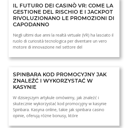
IL FUTURO DEI CASINÒ VR: COME LA
GESTIONE DEL RISCHIO E I JACKPOT
RIVOLUZIONANO LE PROMOZIONI DI
CAPODANNO
Negli ultimi due anni la realtà virtuale (VR) ha lasciato il
ruolo di curiosità tecnologica per diventare un vero
motore di innovazione nel settore del
SPINBARA KOD PROMOCYJNY JAK
ZNALEŹĆ I WYKORZYSTAĆ W
KASYNIE
W dzisiejszym artykule omówimy, jak znaleźć i
skutecznie wykorzystać kod promocyjny w kasynie
Spinbara. Kasyna online, takie jak spinbara casino
opinie, oferują różne bonusy, które