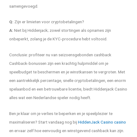
samengevoegd.
Q:
Zijn er limieten voor cryptobetalingen?
A:
Niet bij Hiddenjack; zowel stortingen als opnames zijn
onbeperkt, zolang je de KYC‑procedure hebt voltooid.
Conclusie: profiteer nu van seizoensgebonden cashback
Cashback‑bonussen zijn een krachtig hulpmiddel om je
speelbudget te beschermen en je winstkansen te vergroten. Met
een aantrekkelijk percentage, snelle cryptobetalingen, een enorm
spelaanbod en een betrouwbare licentie, biedt Hiddenjack Casino
alles wat een Nederlandse speler nodig heeft.
Ben je klaar om je verlies te beperken en je speelplezier te
maximaliseren? Start vandaag nog bij
HiddenJack Casino casino
en ervaar zelf hoe eenvoudig en winstgevend cashback kan zijn.