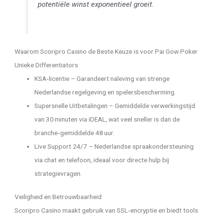
potentiële winst exponentieel groeit.
Waarom Scoripro Casino de Beste Keuze is voor Pai Gow Poker
Unieke Differentiators
KSA‑licentie – Garandeert naleving van strenge
Nederlandse regelgeving en spelersbescherming.
Supersnelle Uitbetalingen – Gemiddelde verwerkingstijd
van 30 minuten via iDEAL, wat veel sneller is dan de
branche‑gemiddelde 48 uur.
Live Support 24/7 – Nederlandse spraakondersteuning
via chat en telefoon, ideaal voor directe hulp bij
strategievragen.
Veiligheid en Betrouwbaarheid
Scoripro Casino maakt gebruik van SSL‑encryptie en biedt tools