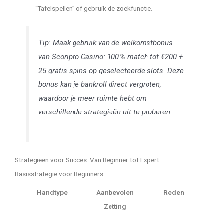
“Tafelspellen” of gebruik de zoekfunctie.
Tip: Maak gebruik van de welkomstbonus
van Scoripro Casino: 100 % match tot €200 +
25 gratis spins op geselecteerde slots. Deze
bonus kan je bankroll direct vergroten,
waardoor je meer ruimte hebt om
verschillende strategieën uit te proberen.
Strategieën voor Succes: Van Beginner tot Expert
Basisstrategie voor Beginners
Handtype
Aanbevolen
Reden
Zetting