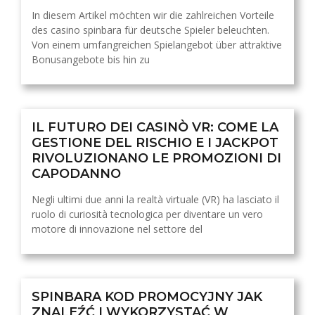
In diesem Artikel möchten wir die zahlreichen Vorteile
des casino spinbara für deutsche Spieler beleuchten.
Von einem umfangreichen Spielangebot über attraktive
Bonusangebote bis hin zu
IL FUTURO DEI CASINÒ VR: COME LA
GESTIONE DEL RISCHIO E I JACKPOT
RIVOLUZIONANO LE PROMOZIONI DI
CAPODANNO
Negli ultimi due anni la realtà virtuale (VR) ha lasciato il
ruolo di curiosità tecnologica per diventare un vero
motore di innovazione nel settore del
SPINBARA KOD PROMOCYJNY JAK
ZNALEŹĆ I WYKORZYSTAĆ W