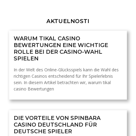
AKTUELNOSTI
WARUM TIKAL CASINO
BEWERTUNGEN EINE WICHTIGE
ROLLE BEI DER CASINO-WAHL
SPIELEN
In der Welt des Online-Glücksspiels kann die Wahl des
richtigen Casinos entscheidend für Ihr Spielerlebnis
sein. In diesem Artikel betrachten wir, warum tikal
casino Bewertungen
DIE VORTEILE VON SPINBARA
CASINO DEUTSCHLAND FÜR
DEUTSCHE SPIELER