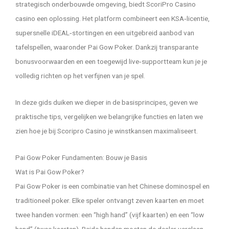
strategisch onderbouwde omgeving, biedt ScoriPro Casino
casino een oplossing. Het platform combineert een KSA‑licentie,
supersnelle iDEAL‑stortingen en een uitgebreid aanbod van
tafelspellen, waaronder Pai Gow Poker. Dankzij transparante
bonusvoorwaarden en een toegewijd live‑supportteam kun je je
volledig richten op het verfijnen van je spel.
In deze gids duiken we dieper in de basisprincipes, geven we
praktische tips, vergelijken we belangrijke functies en laten we
zien hoe je bij Scoripro Casino je winstkansen maximaliseert.
Pai Gow Poker Fundamenten: Bouw je Basis
Wat is Pai Gow Poker?
Pai Gow Poker is een combinatie van het Chinese dominospel en
traditioneel poker. Elke speler ontvangt zeven kaarten en moet
twee handen vormen: een “high hand” (vijf kaarten) en een “low