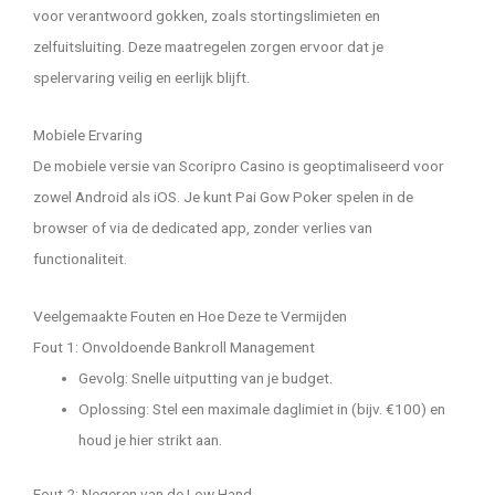
voor verantwoord gokken, zoals stortingslimieten en
zelfuitsluiting. Deze maatregelen zorgen ervoor dat je
spelervaring veilig en eerlijk blijft.
Mobiele Ervaring
De mobiele versie van Scoripro Casino is geoptimaliseerd voor
zowel Android als iOS. Je kunt Pai Gow Poker spelen in de
browser of via de dedicated app, zonder verlies van
functionaliteit.
Veelgemaakte Fouten en Hoe Deze te Vermijden
Fout 1: Onvoldoende Bankroll Management
Gevolg: Snelle uitputting van je budget.
Oplossing: Stel een maximale daglimiet in (bijv. €100) en
houd je hier strikt aan.
Fout 2: Negeren van de Low Hand