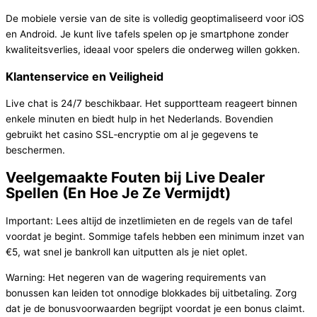
De mobiele versie van de site is volledig geoptimaliseerd voor iOS
en Android. Je kunt live tafels spelen op je smartphone zonder
kwaliteitsverlies, ideaal voor spelers die onderweg willen gokken.
Klantenservice en Veiligheid
Live chat is 24/7 beschikbaar. Het supportteam reageert binnen
enkele minuten en biedt hulp in het Nederlands. Bovendien
gebruikt het casino SSL‑encryptie om al je gegevens te
beschermen.
Veelgemaakte Fouten bij Live Dealer
Spellen (En Hoe Je Ze Vermijdt)
Important: Lees altijd de inzetlimieten en de regels van de tafel
voordat je begint. Sommige tafels hebben een minimum inzet van
€5, wat snel je bankroll kan uitputten als je niet oplet.
Warning: Het negeren van de wagering requirements van
bonussen kan leiden tot onnodige blokkades bij uitbetaling. Zorg
dat je de bonusvoorwaarden begrijpt voordat je een bonus claimt.