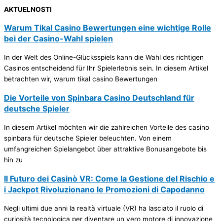
AKTUELNOSTI
Warum Tikal Casino Bewertungen eine wichtige Rolle
bei der Casino-Wahl spielen
In der Welt des Online-Glücksspiels kann die Wahl des richtigen
Casinos entscheidend für Ihr Spielerlebnis sein. In diesem Artikel
betrachten wir, warum tikal casino Bewertungen
Die Vorteile von Spinbara Casino Deutschland für
deutsche Spieler
In diesem Artikel möchten wir die zahlreichen Vorteile des casino
spinbara für deutsche Spieler beleuchten. Von einem
umfangreichen Spielangebot über attraktive Bonusangebote bis
hin zu
Il Futuro dei Casinò VR: Come la Gestione del Rischio e
i Jackpot Rivoluzionano le Promozioni di Capodanno
Negli ultimi due anni la realtà virtuale (VR) ha lasciato il ruolo di
curiosità tecnologica per diventare un vero motore di innovazione