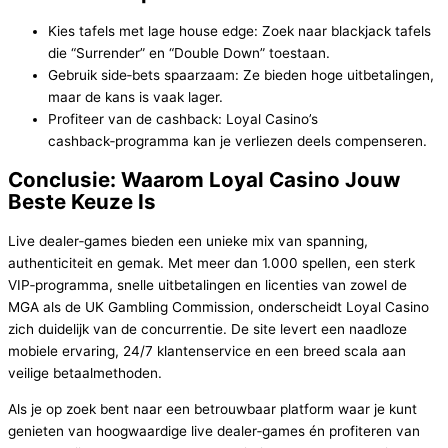
Kies tafels met lage house edge: Zoek naar blackjack tafels
die “Surrender” en “Double Down” toestaan.
Gebruik side‑bets spaarzaam: Ze bieden hoge uitbetalingen,
maar de kans is vaak lager.
Profiteer van de cashback: Loyal Casino’s
cashback‑programma kan je verliezen deels compenseren.
Conclusie: Waarom Loyal Casino Jouw
Beste Keuze Is
Live dealer‑games bieden een unieke mix van spanning,
authenticiteit en gemak. Met meer dan 1.000 spellen, een sterk
VIP‑programma, snelle uitbetalingen en licenties van zowel de
MGA als de UK Gambling Commission, onderscheidt Loyal Casino
zich duidelijk van de concurrentie. De site levert een naadloze
mobiele ervaring, 24/7 klantenservice en een breed scala aan
veilige betaalmethoden.
Als je op zoek bent naar een betrouwbaar platform waar je kunt
genieten van hoogwaardige live dealer‑games én profiteren van