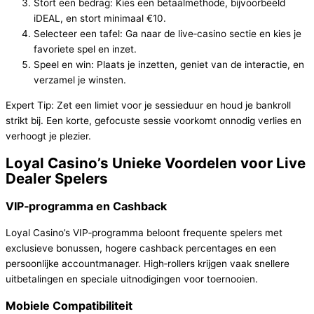
Stort een bedrag: Kies een betaalmethode, bijvoorbeeld
iDEAL, en stort minimaal €10.
Selecteer een tafel: Ga naar de live‑casino sectie en kies je
favoriete spel en inzet.
Speel en win: Plaats je inzetten, geniet van de interactie, en
verzamel je winsten.
Expert Tip: Zet een limiet voor je sessieduur en houd je bankroll
strikt bij. Een korte, gefocuste sessie voorkomt onnodig verlies en
verhoogt je plezier.
Loyal Casino’s Unieke Voordelen voor Live
Dealer Spelers
VIP‑programma en Cashback
Loyal Casino’s VIP‑programma beloont frequente spelers met
exclusieve bonussen, hogere cashback percentages en een
persoonlijke accountmanager. High‑rollers krijgen vaak snellere
uitbetalingen en speciale uitnodigingen voor toernooien.
Mobiele Compatibiliteit