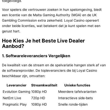
toegevoegd.
Voor spelers die vertrouwen zoeken in hun spelomgeving, biedt
een licentie van de Malta Gaming Authority (MGA) en de UK
Gambling Commission extra zekerheid. Loyal Casino opereert
onder beide licenties, wat betekent dat je kunt spelen met een
gerust hart.
Hoe Kies Je het Beste Live Dealer
Aanbod?
1. Softwareleveranciers Vergelijken
De kwaliteit van de stream en de spelvariatie hangen sterk af van
de softwareprovider. De topleveranciers die bij Loyal Casino
beschikbaar zijn, omvatten:
Leverancier
Streamkwaliteit
Unieke functies
Evolution Gaming
1080p HD
Meerdere tafelvarianten
NetEnt Live
720p HD
Interactieve side‑bets
Pragmatic Play
1080p HD
Snelle ronde‑tijden