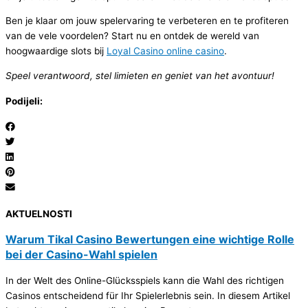
Ben je klaar om jouw spelervaring te verbeteren en te profiteren
van de vele voordelen? Start nu en ontdek de wereld van
hoogwaardige slots bij
Loyal Casino online casino
.
Speel verantwoord, stel limieten en geniet van het avontuur!
Podijeli:
AKTUELNOSTI
Warum Tikal Casino Bewertungen eine wichtige Rolle
bei der Casino-Wahl spielen
In der Welt des Online-Glücksspiels kann die Wahl des richtigen
Casinos entscheidend für Ihr Spielerlebnis sein. In diesem Artikel