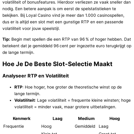
volatiliteit of bonusfeatures. Hierdoor verliezen ze vaak sneller dan
nodig. Een betere aanpak is om eerst de spelstatistieken te
bekijken. Bij Loyal Casino vind je meer dan 1.000 casinospellen,
dus er is altijd een slot met een gunstige RTP en een passende
volatiliteit voor jouw speelstijl.
Tip:
Begin met spellen die een RTP van 96 % of hoger hebben. Dat
betekent dat je gemiddeld 96 cent per ingezette euro terugkrijgt op
de lange termijn.
Hoe Je De Beste Slot‑Selectie Maakt
Analyseer RTP en Volatiliteit
RTP
: Hoe hoger, hoe groter de theoretische winst op de
lange termijn.
Volatiliteit
: Lage volatiliteit = frequente kleine winsten; hoge
volatiliteit = minder vaak, maar grotere uitbetalingen.
Kenmerk
Laag
Medium
Hoog
Frequentie
Hoog
Gemiddeld
Laag
Klein tot
Groot tot