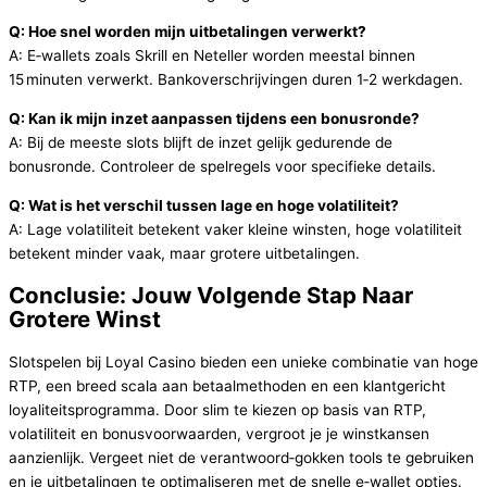
Q: Hoe snel worden mijn uitbetalingen verwerkt?
A: E‑wallets zoals Skrill en Neteller worden meestal binnen
15 minuten verwerkt. Bankoverschrijvingen duren 1‑2 werkdagen.
Q: Kan ik mijn inzet aanpassen tijdens een bonusronde?
A: Bij de meeste slots blijft de inzet gelijk gedurende de
bonusronde. Controleer de spelregels voor specifieke details.
Q: Wat is het verschil tussen lage en hoge volatiliteit?
A: Lage volatiliteit betekent vaker kleine winsten, hoge volatiliteit
betekent minder vaak, maar grotere uitbetalingen.
Conclusie: Jouw Volgende Stap Naar
Grotere Winst
Slotspelen bij Loyal Casino bieden een unieke combinatie van hoge
RTP, een breed scala aan betaalmethoden en een klantgericht
loyaliteitsprogramma. Door slim te kiezen op basis van RTP,
volatiliteit en bonusvoorwaarden, vergroot je je winstkansen
aanzienlijk. Vergeet niet de verantwoord‑gokken tools te gebruiken
en je uitbetalingen te optimaliseren met de snelle e‑wallet opties.