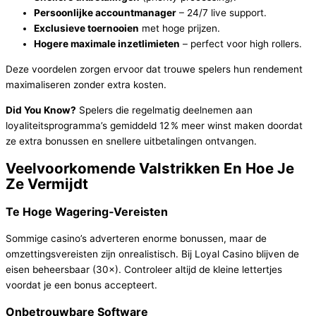
Persoonlijke accountmanager
– 24/7 live support.
Exclusieve toernooien
met hoge prijzen.
Hogere maximale inzetlimieten
– perfect voor high rollers.
Deze voordelen zorgen ervoor dat trouwe spelers hun rendement
maximaliseren zonder extra kosten.
Did You Know?
Spelers die regelmatig deelnemen aan
loyaliteitsprogramma’s gemiddeld 12 % meer winst maken doordat
ze extra bonussen en snellere uitbetalingen ontvangen.
Veelvoorkomende Valstrikken En Hoe Je
Ze Vermijdt
Te Hoge Wagering‑Vereisten
Sommige casino’s adverteren enorme bonussen, maar de
omzettingsvereisten zijn onrealistisch. Bij Loyal Casino blijven de
eisen beheersbaar (30×). Controleer altijd de kleine lettertjes
voordat je een bonus accepteert.
Onbetrouwbare Software