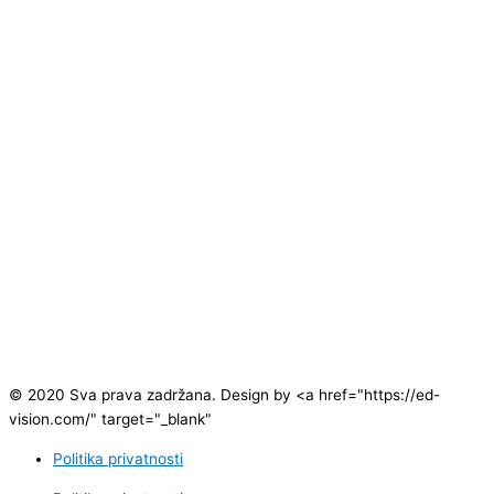
© 2020 Sva prava zadržana. Design by <a href="https://ed-
vision.com/" target="_blank"
Politika privatnosti