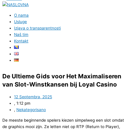
O nama
Usluge
Izjava o transparentnosti
Naš tim
Kontakt
De Ultieme Gids voor Het Maximaliseren
van Slot‑Winstkansen bij Loyal Casino
12 Septembra, 2025
,
1:12 pm
,
Nekategorisano
De meeste beginnende spelers kiezen simpelweg een slot omdat
de graphics mooi zijn. Ze letten niet op RTP (Return to Player),