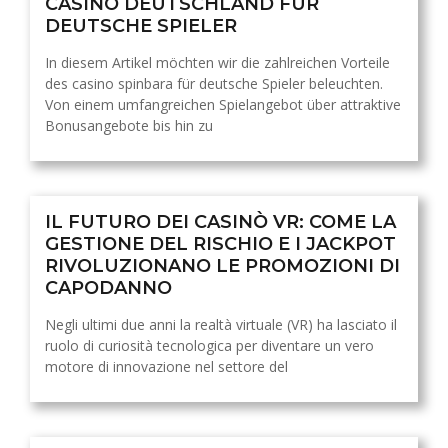
CASINO DEUTSCHLAND FÜR
DEUTSCHE SPIELER
In diesem Artikel möchten wir die zahlreichen Vorteile
des casino spinbara für deutsche Spieler beleuchten.
Von einem umfangreichen Spielangebot über attraktive
Bonusangebote bis hin zu
IL FUTURO DEI CASINÒ VR: COME LA
GESTIONE DEL RISCHIO E I JACKPOT
RIVOLUZIONANO LE PROMOZIONI DI
CAPODANNO
Negli ultimi due anni la realtà virtuale (VR) ha lasciato il
ruolo di curiosità tecnologica per diventare un vero
motore di innovazione nel settore del