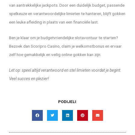
van aantrekkelijke jackpots. Door een duidelijk budget, passende
spelkeuze en verantwoordelijke limieten te hanteren, blijft gokken
een leuke afleiding in plaats van een financiële last.
Ben je klaar om je budgetvriendelijke slotavontuur te starten?
Bezoek dan Scoripro Casino, claim je welkomstbonus en ervaar
zelf hoe gemakkelijk en veilig online gokken kan zijn.
Let op: speel altijd verantwoord en stel limieten voordat je begint.
Veel succes en plezier!
PODIJELI: