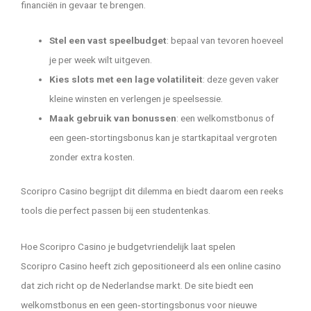
financiën in gevaar te brengen.
Stel een vast speelbudget
: bepaal van tevoren hoeveel
je per week wilt uitgeven.
Kies slots met een lage volatiliteit
: deze geven vaker
kleine winsten en verlengen je speelsessie.
Maak gebruik van bonussen
: een welkomstbonus of
een geen‑stortingsbonus kan je startkapitaal vergroten
zonder extra kosten.
Scoripro Casino begrijpt dit dilemma en biedt daarom een reeks
tools die perfect passen bij een studentenkas.
Hoe Scoripro Casino je budgetvriendelijk laat spelen
Scoripro Casino heeft zich gepositioneerd als een online casino
dat zich richt op de Nederlandse markt. De site biedt een
welkomstbonus en een geen‑stortingsbonus voor nieuwe